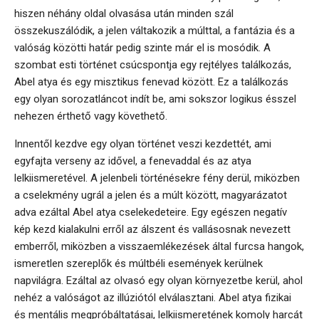
hiszen néhány oldal olvasása után minden szál
összekuszálódik, a jelen váltakozik a múlttal, a fantázia és a
valóság közötti határ pedig szinte már el is mosódik. A
szombat esti történet csúcspontja egy rejtélyes találkozás,
Abel atya és egy misztikus fenevad között. Ez a találkozás
egy olyan sorozatláncot indít be, ami sokszor logikus ésszel
nehezen érthető vagy követhető.
Innentől kezdve egy olyan történet veszi kezdettét, ami
egyfajta verseny az idővel, a fenevaddal és az atya
lelkiismeretével. A jelenbeli történésekre fény derül, miközben
a cselekmény ugrál a jelen és a múlt között, magyarázatot
adva ezáltal Abel atya cselekedeteire. Egy egészen negatív
kép kezd kialakulni erről az álszent és vallásosnak nevezett
emberről, miközben a visszaemlékezések által furcsa hangok,
ismeretlen szereplők és múltbéli események kerülnek
napvilágra. Ezáltal az olvasó egy olyan környezetbe kerül, ahol
nehéz a valóságot az illúziótól elválasztani. Abel atya fizikai
és mentális megpróbáltatásai, lelkiismeretének komoly harcát