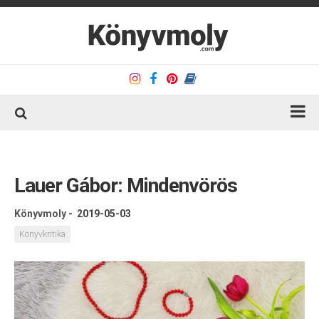
Kezdőlap
Könyvkritika
Lauer Gábor: Mindenvörös
Könyvajánló
Könyvmoly
-
2019-05-03
Kapcsolat
Könyvkritika
Olvasó sarok
Könyveim
Rólam