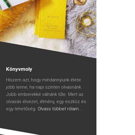
Könyvmoly
Hiszem azt, hogy mindannyiunk élete
jobb lenne, ha napi szinten olvasnánk.
Jobb emberekké válnánk tőle. Mert az
olvasás élvezet, élmény, egy eszköz és
egy lehetőség.
Olvass többet rólam...