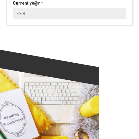
Current ye@r
*