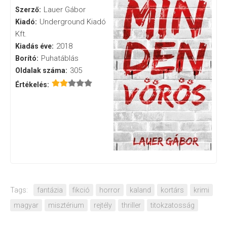
Lauer Gábor
Szerző:
Underground Kiadó
Kiadó:
Kft.
2018
Kiadás éve:
Puhatáblás
Borító:
305
Oldalak száma:
Értékelés:
Tags:
fantázia
fikció
horror
kaland
kortárs
krimi
magyar
misztérium
rejtély
thriller
titokzatosság