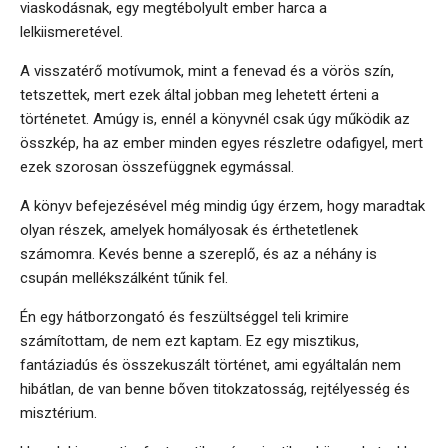
viaskodásnak, egy megtébolyult ember harca a
lelkiismeretével.
A visszatérő motívumok, mint a fenevad és a vörös szín,
tetszettek, mert ezek által jobban meg lehetett érteni a
történetet. Amúgy is, ennél a könyvnél csak úgy működik az
összkép, ha az ember minden egyes részletre odafigyel, mert
ezek szorosan összefüggnek egymással.
A könyv befejezésével még mindig úgy érzem, hogy maradtak
olyan részek, amelyek homályosak és érthetetlenek
számomra. Kevés benne a szereplő, és az a néhány is
csupán mellékszálként tűnik fel.
Én egy hátborzongató és feszültséggel teli krimire
számítottam, de nem ezt kaptam. Ez egy misztikus,
fantáziadús és összekuszált történet, ami egyáltalán nem
hibátlan, de van benne bőven titokzatosság, rejtélyesség és
misztérium.