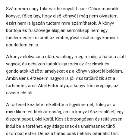
Számomra nagy falatnak bizonyult Lauer Gábor második
könyve, főleg úgy, hogy első könyvét még nem olvastam,
ezért nem is igazán tudtam mire számíthatok. A könyv
borítója és fülszövege alapján semmiképp nem egy
tündérmesére számít az ember, jóval inkább egy kriminek
gondoltam én is.
A könyv elolvasása után, valahogy még mindig a hatása alatt
vagyok, és nehezen tudok kiigazodni az érzelmek és
gondolatok között, amelyeket ez a könyv váltott ki belőlem.
Ambivalens érzéseim nagyon is jól visszatükrözik azt a
történetet, amit Abel Ector atya, a könyv főszereplője, az
olvasó elé tár.
A történet kezdete felkeltette a figyelmemet, főleg az a
misztikum és titokzatosság, ami a könyv főszereplőjét, egy
álszent papot, ölel körül. Kicsit borzongósan és rejtélyesen
indul be a történet, egy átlagosnak és unalmasnak tűnő
szombat estén. De ez a hatás csak néhány pillanatig tart,