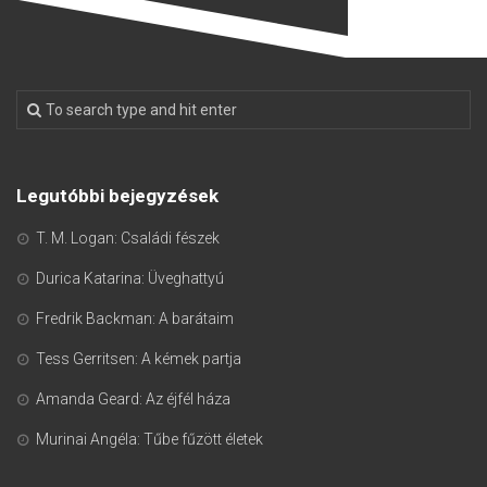
Legutóbbi bejegyzések
T. M. Logan: Családi fészek
Durica Katarina: Üveghattyú
Fredrik Backman: A barátaim
Tess Gerritsen: A kémek partja
Amanda Geard: Az éjfél háza
Murinai Angéla: Tűbe fűzött életek