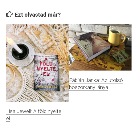
Ezt olvastad már?
Fábián Janka: Az utolsó
boszorkány lánya
Lisa Jewell: A föld nyelte
el