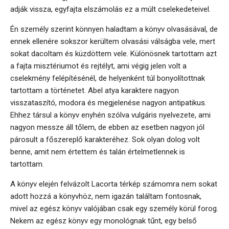
adják vissza, egyfajta elszámolás ez a múlt cselekedeteivel.
Én személy szerint könnyen haladtam a könyv olvasásával, de
ennek ellenére sokszor kerültem olvasási válságba vele, mert
sokat dacoltam és küzdöttem vele. Különösnek tartottam azt
a fajta misztériumot és rejtélyt, ami végig jelen volt a
cselekmény felépítésénél, de helyenként túl bonyolítottnak
tartottam a történetet. Abel atya karaktere nagyon
visszataszító, modora és megjelenése nagyon antipatikus.
Ehhez társul a könyv enyhén szólva vulgáris nyelvezete, ami
nagyon messze áll tőlem, de ebben az esetben nagyon jól
párosult a főszereplő karakteréhez. Sok olyan dolog volt
benne, amit nem értettem és talán értelmetlennek is
tartottam.
A könyv elején felvázolt Lacorta térkép számomra nem sokat
adott hozzá a könyvhöz, nem igazán találtam fontosnak,
mivel az egész könyv valójában csak egy személy körül forog.
Nekem az egész könyv egy monológnak tűnt, egy belső