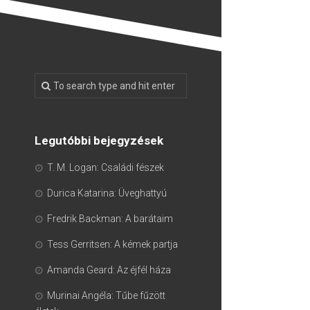
Legutóbbi bejegyzések
T. M. Logan: Családi fészek
Durica Katarina: Üveghattyú
Fredrik Backman: A barátaim
Tess Gerritsen: A kémek partja
Amanda Geard: Az éjfél háza
Murinai Angéla: Tűbe fűzött