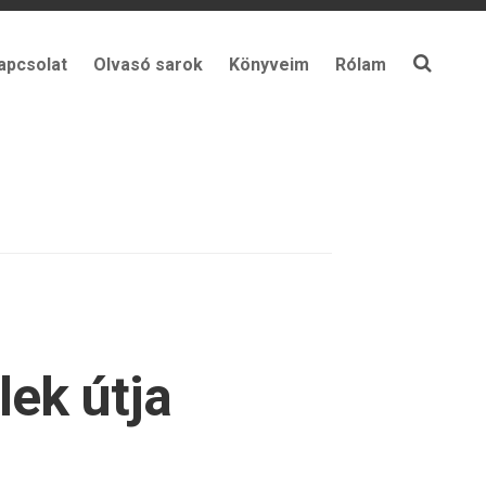
apcsolat
Olvasó sarok
Könyveim
Rólam
lek útja