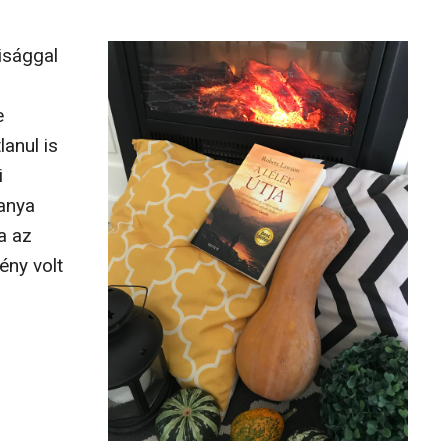
isággal
e
anul is
i
 anya
a az
ény volt