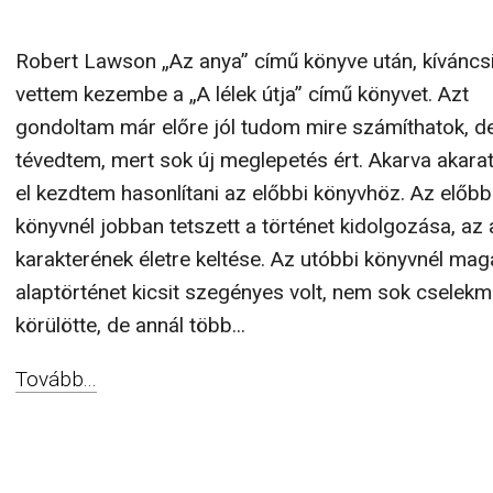
Robert Lawson „Az anya” című könyve után, kíváncs
vettem kezembe a „A lélek útja” című könyvet. Azt
gondoltam már előre jól tudom mire számíthatok, d
tévedtem, mert sok új meglepetés ért. Akarva akaratl
el kezdtem hasonlítani az előbbi könyvhöz. Az előbb
könyvnél jobban tetszett a történet kidolgozása, az
karakterének életre keltése. Az utóbbi könyvnél mag
alaptörténet kicsit szegényes volt, nem sok cselekm
körülötte, de annál több...
Tovább...