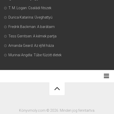
T. M. Logan: Családi fészek
Durica Katarina: Üveghattyú
Fredrik Backman: A barátaim
Tess Gerritsen: A kémek partja
Amanda Geard: Az éjfél háza
Murinai Angéla: Tűbe fűzött életek
Adatkezelési tájékoztató
Könyvmoly.com © 2026. Minden jog fenntartva.