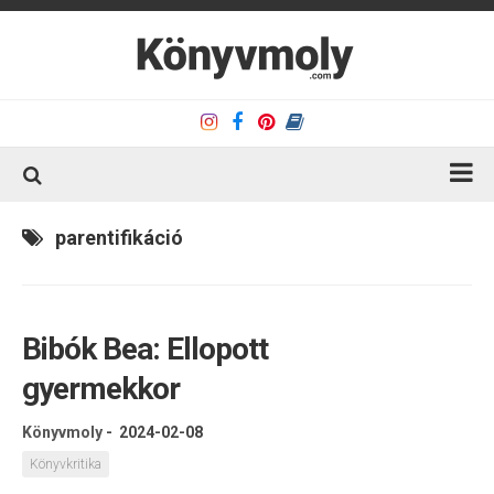
Kezdőlap
parentifikáció
Könyvkritika
Könyvajánló
Bibók Bea: Ellopott
Kapcsolat
gyermekkor
Olvasó sarok
Könyveim
Könyvmoly
-
2024-02-08
Rólam
Könyvkritika