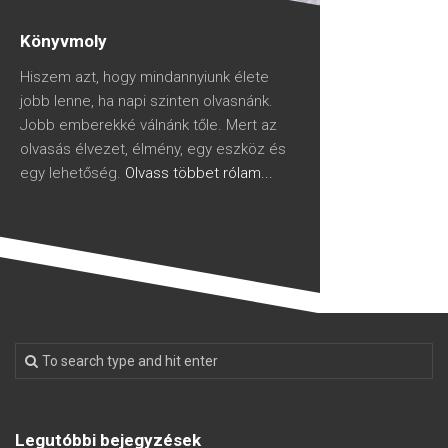
Könyvmoly
Hiszem azt, hogy mindannyiunk élete
jobb lenne, ha napi szinten olvasnánk.
Jobb emberekké válnánk tőle. Mert az
olvasás élvezet, élmény, egy eszköz és
egy lehetőség.
Olvass többet rólam...
Legutóbbi bejegyzések