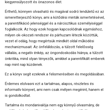
kiegyensúlyozott és önazonos élet.
Érthető, könnyen olvasható és magával sodró lendületű ez az
ismeretterjesztő könyv, ami a kötődési minták ismertetésével,
a parentifikáció jelenséggel és a nárcisztikus személyiséggel
foglalkozik. Az hogy ezek hogyan kapcsolódnak egymáshoz,
milyen ok-okozati rendszer és párhuzam létezik közöttük,
vezet el odáig, hogy megértsük mindkét oldal működési
mechanizmusait. Az önfeláldozás, a túlzott felelősség
vállalás, a negatív énkép, az öngondoskodás hiánya, a túlzott
önkritika, mind olyan tényezők, amikkel a parentifikált emberek
nap mint nap küzdenek.
Ez a könyv segít ezeknek a felismerésében és megoldásában.
Érdemes elolvasni ezt a tartalmas, alapos, részletes és
informatív könyvet, ami nem csak mélyen megérint, hanem el
is gondolkodtat.
Tartalma és mondanivalója nem egy könnyű olvasmány, de