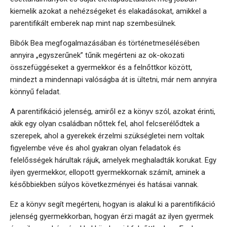
kiemelik azokat a nehézségeket és elakadásokat, amikkel a
parentifikált emberek nap mint nap szembesülnek.
Bibók Bea megfogalmazásában és történetmesélésében
annyira „egyszerűnek” tűnik megérteni az ok-okozati
összefüggéseket a gyermekkor és a felnőttkor között,
mindezt a mindennapi valóságba át is ültetni, már nem annyira
könnyű feladat.
A parentifikáció jelenség, amiről ez a könyv szól, azokat érinti,
akik egy olyan családban nőttek fel, ahol felcserélődtek a
szerepek, ahol a gyerekek érzelmi szükségletei nem voltak
figyelembe véve és ahol gyakran olyan feladatok és
felelősségek hárultak rájuk, amelyek meghaladták korukat. Egy
ilyen gyermekkor, ellopott gyermekkornak számít, aminek a
későbbiekben súlyos következményei és hatásai vannak.
Ez a könyv segít megérteni, hogyan is alakul ki a parentifikáció
jelenség gyermekkorban, hogyan érzi magát az ilyen gyermek