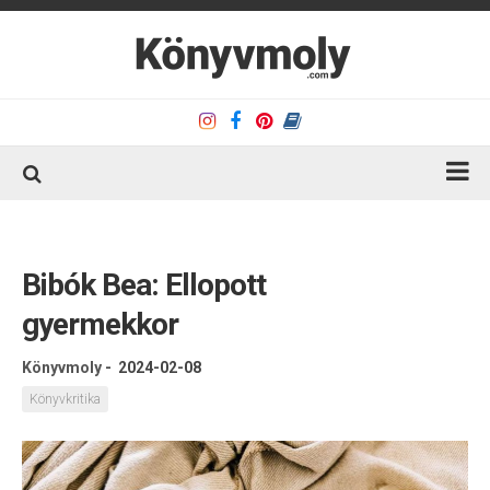
Kezdőlap
Könyvkritika
Bibók Bea: Ellopott
Könyvajánló
gyermekkor
Kapcsolat
Könyvmoly
-
2024-02-08
Olvasó sarok
Könyvkritika
Könyveim
Rólam