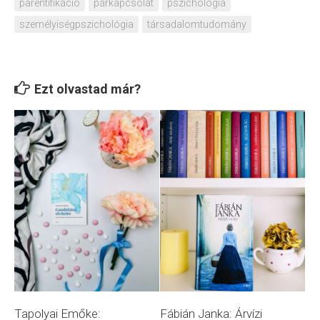
parentifikáció
párkapcsolat
pszichológia
személyiségpszichológia
társadalomtudomány
Ezt olvastad már?
Tapolyai Emőke:
Fábián Janka: Árvízi