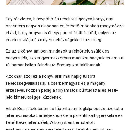
Egy részletes, hiánypótló és rendkívül igényes könyv, ami
szerintem nagyon alaposan és érthető módokon magyarázza
el azt, hogy hogyan is él egy parentifikált felnőtt, milyen az
érzelem világa és milyen nehézségekkel küzd meg.
Ez az a könyv, amiben mindazok a felnőttek, szülők és
nagyszülők, akiket gyermekkorban magukra hagytak és emiatt
túl hamar kellett felnőniük, önmagukra találhatnak.
Azoknak szól ez a könyv, akik mai napig túlzott
felelősségvállalással, a cserbenhagyás és a magány
érzésével, közben pedig a folyamatos bűntudattal és testi-
lelki kimerültséggel küzdenek.
Bibók Bea részletesen és tűpontosan foglalja össze azokat a
jellemvonásokat, amelyek ezekre a parentifikált gyerekekre és
felnőttekre jellemzőek. A könyvben bemutatott
esettanulmányok és saját élettapasztalatok még jobban