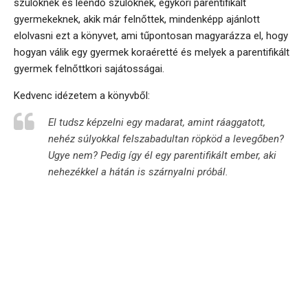
szülőknek és leendő szülőknek, egykori parentifikált
gyermekeknek, akik már felnőttek, mindenképp ajánlott
elolvasni ezt a könyvet, ami tűpontosan magyarázza el, hogy
hogyan válik egy gyermek koraéretté és melyek a parentifikált
gyermek felnőttkori sajátosságai.
Kedvenc idézetem a könyvből:
El tudsz képzelni egy madarat, amint ráaggatott,
nehéz súlyokkal felszabadultan röpköd a levegőben?
Ugye nem? Pedig így él egy parentifikált ember, aki
nehezékkel a hátán is szárnyalni próbál.