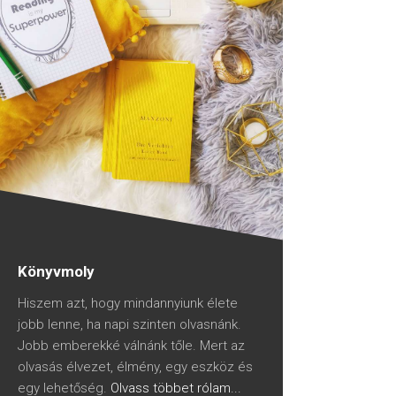
Könyvmoly
Hiszem azt, hogy mindannyiunk élete
jobb lenne, ha napi szinten olvasnánk.
Jobb emberekké válnánk tőle. Mert az
olvasás élvezet, élmény, egy eszköz és
egy lehetőség.
Olvass többet rólam...