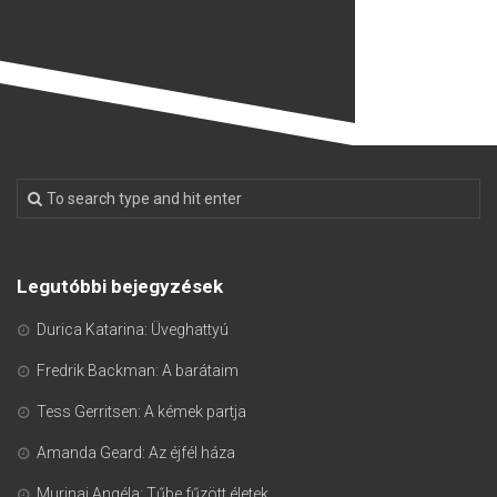
Legutóbbi bejegyzések
Durica Katarina: Üveghattyú
Fredrik Backman: A barátaim
Tess Gerritsen: A kémek partja
Amanda Geard: Az éjfél háza
Murinai Angéla: Tűbe fűzött életek