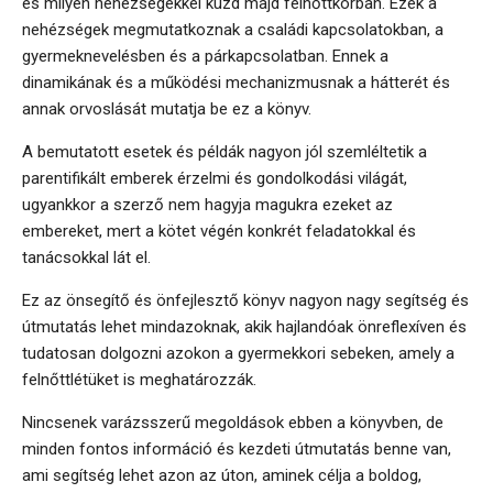
és milyen nehézségekkel küzd majd felnőttkorban. Ezek a
nehézségek megmutatkoznak a családi kapcsolatokban, a
gyermeknevelésben és a párkapcsolatban. Ennek a
dinamikának és a működési mechanizmusnak a hátterét és
annak orvoslását mutatja be ez a könyv.
A bemutatott esetek és példák nagyon jól szemléltetik a
parentifikált emberek érzelmi és gondolkodási világát,
ugyankkor a szerző nem hagyja magukra ezeket az
embereket, mert a kötet végén konkrét feladatokkal és
tanácsokkal lát el.
Ez az önsegítő és önfejlesztő könyv nagyon nagy segítség és
útmutatás lehet mindazoknak, akik hajlandóak önreflexíven és
tudatosan dolgozni azokon a gyermekkori sebeken, amely a
felnőttlétüket is meghatározzák.
Nincsenek varázsszerű megoldások ebben a könyvben, de
minden fontos információ és kezdeti útmutatás benne van,
ami segítség lehet azon az úton, aminek célja a boldog,