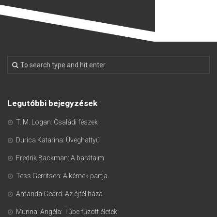
Legutóbbi bejegyzések
T. M. Logan: Családi fészek
Durica Katarina: Üveghattyú
Fredrik Backman: A barátaim
Tess Gerritsen: A kémek partja
Amanda Geard: Az éjfél háza
Murinai Angéla: Tűbe fűzött életek