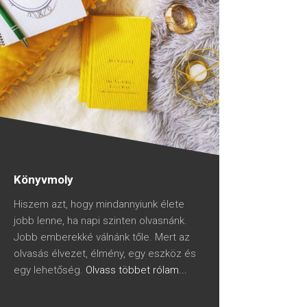
Könyvmoly
Hiszem azt, hogy mindannyiunk élete
jobb lenne, ha napi szinten olvasnánk.
Jobb emberekké válnánk tőle. Mert az
olvasás élvezet, élmény, egy eszköz és
egy lehetőség.
Olvass többet rólam...