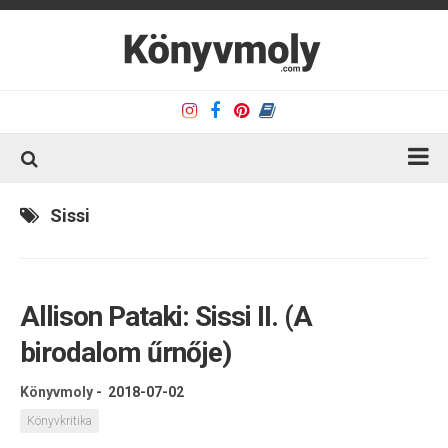
Kezdőlap
Sissi
Könyvkritika
Könyvajánló
Allison Pataki: Sissi II. (A
Kapcsolat
birodalom űrnője)
Olvasó sarok
Könyveim
Könyvmoly
-
2018-07-02
Rólam
Könyvkritika