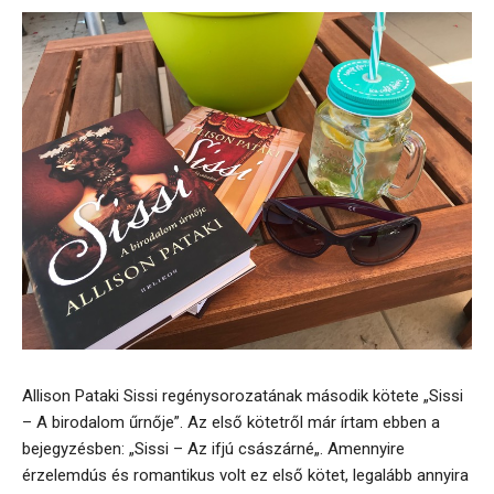
Allison Pataki Sissi regénysorozatának második kötete „Sissi
– A birodalom űrnője”. Az első kötetről már írtam ebben a
bejegyzésben: „Sissi – Az ifjú császárné„. Amennyire
érzelemdús és romantikus volt ez első kötet, legalább annyira