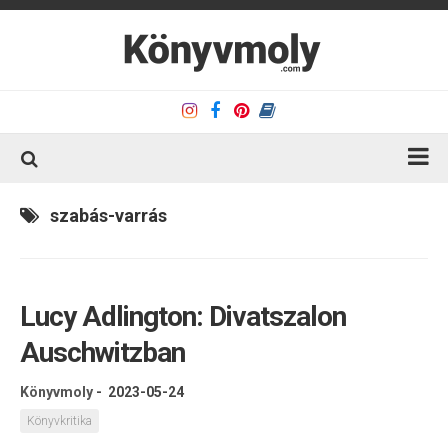
Kezdőlap
szabás-varrás
Könyvkritika
Könyvajánló
Lucy Adlington: Divatszalon
Kapcsolat
Auschwitzban
Olvasó sarok
Könyveim
Könyvmoly
-
2023-05-24
Rólam
Könyvkritika