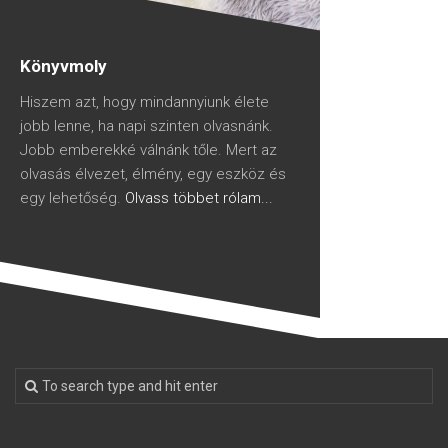
Könyvmoly
Hiszem azt, hogy mindannyiunk élete
jobb lenne, ha napi szinten olvasnánk.
Jobb emberekké válnánk tőle. Mert az
olvasás élvezet, élmény, egy eszköz és
egy lehetőség.
Olvass többet rólam...