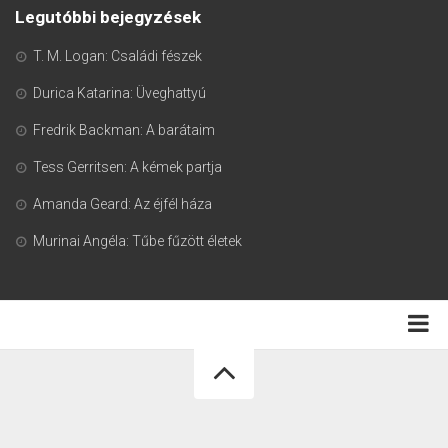
Legutóbbi bejegyzések
T. M. Logan: Családi fészek
Durica Katarina: Üveghattyú
Fredrik Backman: A barátaim
Tess Gerritsen: A kémek partja
Amanda Geard: Az éjfél háza
Murinai Angéla: Tűbe fűzött életek
Adatkezelési tájékoztató