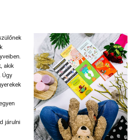
szülőnek
k
yveiben.
, akik
. Úgy
 gyerekek
legyen
s
 járulni