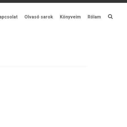
apcsolat
Olvasó sarok
Könyveim
Rólam