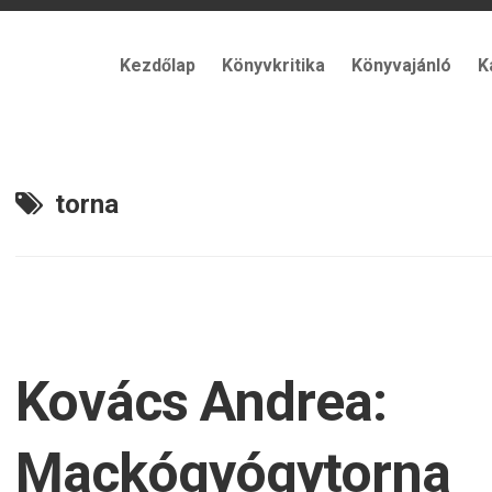
Kezdőlap
Könyvkritika
Könyvajánló
K
torna
Kovács Andrea:
Mackógyógytorna