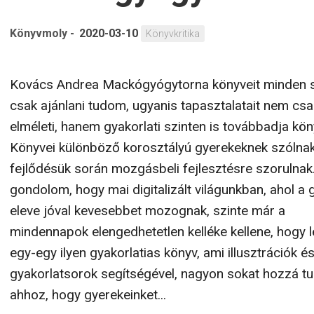
Könyvmoly
-
2020-03-10
Könyvkritika
Kovács Andrea Mackógyógytorna könyveit minden 
csak ajánlani tudom, ugyanis tapasztalatait nem csa
elméleti, hanem gyakorlati szinten is továbbadja kön
Könyvei különböző korosztályú gyerekeknek szólnak
fejlődésük során mozgásbeli fejlesztésre szorulnak
gondolom, hogy mai digitalizált világunkban, ahol a
eleve jóval kevesebbet mozognak, szinte már a
mindennapok elengedhetetlen kelléke kellene, hogy 
egy-egy ilyen gyakorlatias könyv, ami illusztrációk é
gyakorlatsorok segítségével, nagyon sokat hozzá tud
ahhoz, hogy gyerekeinket...