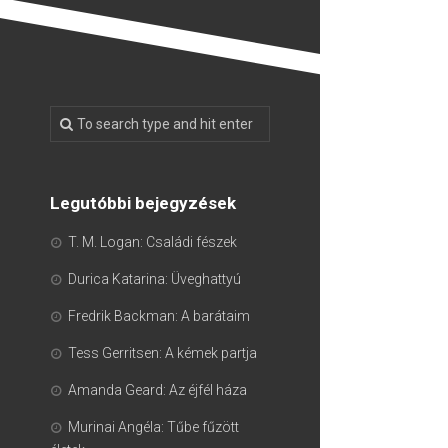
Legutóbbi bejegyzések
T. M. Logan: Családi fészek
Durica Katarina: Üveghattyú
Fredrik Backman: A barátaim
Tess Gerritsen: A kémek partja
Amanda Geard: Az éjfél háza
Murinai Angéla: Tűbe fűzött