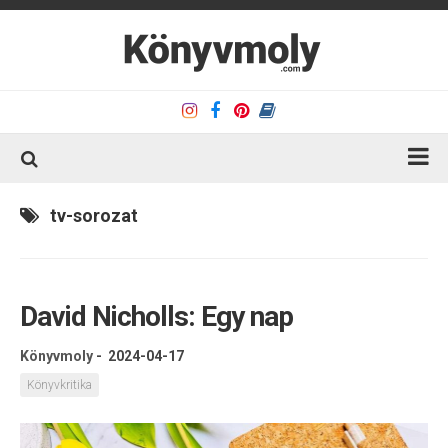
Kezdőlap
tv-sorozat
Könyvkritika
Könyvajánló
David Nicholls: Egy nap
Kapcsolat
Olvasó sarok
Könyvmoly
-
2024-04-17
Könyveim
Könyvkritika
Rólam