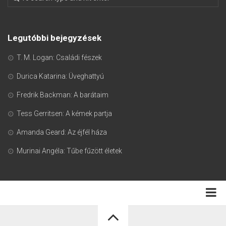
Legutóbbi bejegyzések
T. M. Logan: Családi fészek
Durica Katarina: Üveghattyú
Fredrik Backman: A barátaim
Tess Gerritsen: A kémek partja
Amanda Geard: Az éjfél háza
Murinai Angéla: Tűbe fűzött életek
Adatkezelési tájékoztató