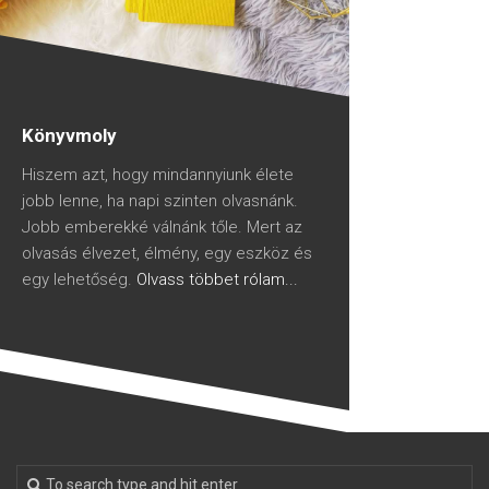
Könyvmoly
Hiszem azt, hogy mindannyiunk élete
jobb lenne, ha napi szinten olvasnánk.
Jobb emberekké válnánk tőle. Mert az
olvasás élvezet, élmény, egy eszköz és
egy lehetőség.
Olvass többet rólam...