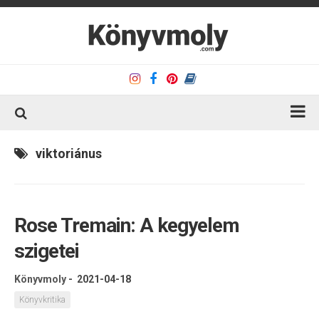
Kezdőlap
viktoriánus
Könyvkritika
Könyvajánló
Rose Tremain: A kegyelem
Kapcsolat
szigetei
Olvasó sarok
Könyveim
Könyvmoly
-
2021-04-18
Rólam
Könyvkritika