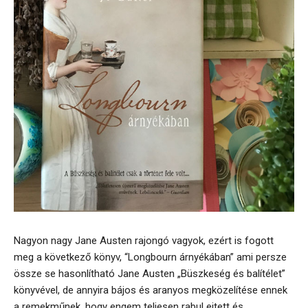
Nagyon nagy Jane Austen rajongó vagyok, ezért is fogott
meg a következő könyv, “Longbourn árnyékában” ami persze
össze se hasonlítható Jane Austen „Büszkeség és balítélet”
könyvével, de annyira bájos és aranyos megközelítése ennek
a remekműnek, hogy engem teljesen rabul ejtett és