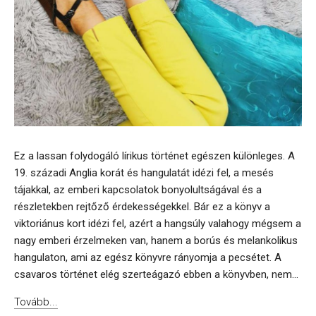
Ez a lassan folydogáló lírikus történet egészen különleges. A
19. századi Anglia korát és hangulatát idézi fel, a mesés
tájakkal, az emberi kapcsolatok bonyolultságával és a
részletekben rejtőző érdekességekkel. Bár ez a könyv a
viktoriánus kort idézi fel, azért a hangsúly valahogy mégsem a
nagy emberi érzelmeken van, hanem a borús és melankolikus
hangulaton, ami az egész könyvre rányomja a pecsétet. A
csavaros történet elég szerteágazó ebben a könyvben, nem...
Tovább...