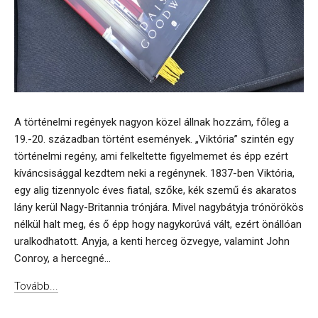
A történelmi regények nagyon közel állnak hozzám, főleg a
19.-20. században történt események. „Viktória” szintén egy
történelmi regény, ami felkeltette figyelmemet és épp ezért
kíváncsisággal kezdtem neki a regénynek. 1837-ben Viktória,
egy alig tizennyolc éves fiatal, szőke, kék szemű és akaratos
lány kerül Nagy-Britannia trónjára. Mivel nagybátyja trónörökös
nélkül halt meg, és ő épp hogy nagykorúvá vált, ezért önállóan
uralkodhatott. Anyja, a kenti herceg özvegye, valamint John
Conroy, a hercegné...
Tovább...