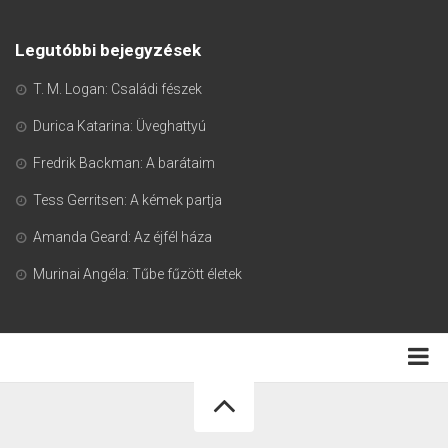
Legutóbbi bejegyzések
T. M. Logan: Családi fészek
Durica Katarina: Üveghattyú
Fredrik Backman: A barátaim
Tess Gerritsen: A kémek partja
Amanda Geard: Az éjfél háza
Murinai Angéla: Tűbe fűzött életek
Adatkezelési tájékoztató