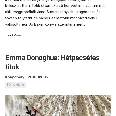
beleszerettem. Több olyan szerző könyvét is olvastam már,
akik megpróbálták Jane Austen könyveit újragondolni és
tovább folytatni, de sajnos ez legtöbbször sikertelenül
valósult meg. Jo Baker könyve szerintem nem...
Tovább...
Emma Donoghue: Hétpecsétes
titok
Könyvmoly
-
2018-09-06
Könyvkritika