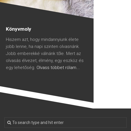
Könyvmoly
Hiszem azt, hogy mindannyiunk élete
jobb lenne, ha napi szinten olvasnánk.
Jobb emberekké válnánk tőle. Mert az
olvasás élvezet, élmény, egy eszköz és
egy lehetőség.
Olvass többet rólam...