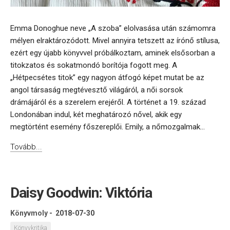
Emma Donoghue neve „A szoba” elolvasása után számomra
mélyen elraktározódott. Mivel annyira tetszett az írónő stílusa,
ezért egy újabb könyvvel próbálkoztam, aminek elsősorban a
titokzatos és sokatmondó borítója fogott meg. A
„Hétpecsétes titok” egy nagyon átfogó képet mutat be az
angol társaság megtévesztő világáról, a női sorsok
drámájáról és a szerelem erejéről. A történet a 19. század
Londonában indul, két meghatározó nővel, akik egy
megtörtént esemény főszereplői. Emily, a nőmozgalmak...
Tovább...
Daisy Goodwin: Viktória
Könyvmoly
-
2018-07-30
Könyvkritika