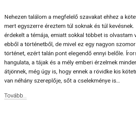
Nehezen találom a megfelelő szavakat ehhez a köte
mert egyszerre éreztem túl soknak és túl kevésnek
érdekelt a témája, emiatt sokkal többet is olvastam 
ebből a történetből, de mivel ez egy nagyon szomo
történet, ezért talán pont elegendő ennyi belőle. Íro
hangulata, a tájak és a mély emberi érzelmek mind
átjönnek, még úgy is, hogy ennek a rövidke kis kötet
van néhány szereplője, sőt a cselekménye is...
Tovább...