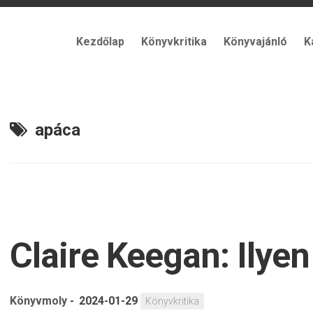
Kezdőlap
Könyvkritika
Könyvajánló
K
apáca
Claire Keegan: Ilye
Könyvmoly
-
2024-01-29
Könyvkritika