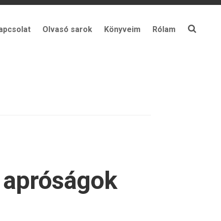
apcsolat
Olvasó sarok
Könyveim
Rólam
n apróságok