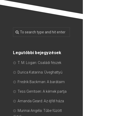
Legutóbbi bejegyzések
T. M. Logan: Családi fészek
Durica Katarina: Üveghattyú
Fredrik Backman: A barátaim
Tess Gerritsen: A kémek partja
Amanda Geard: Az éjfél háza
Murinai Angéla: Tűbe fűzött