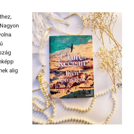
thez,
. Nagyon
volna
rú
rszág
enképp
nek alig