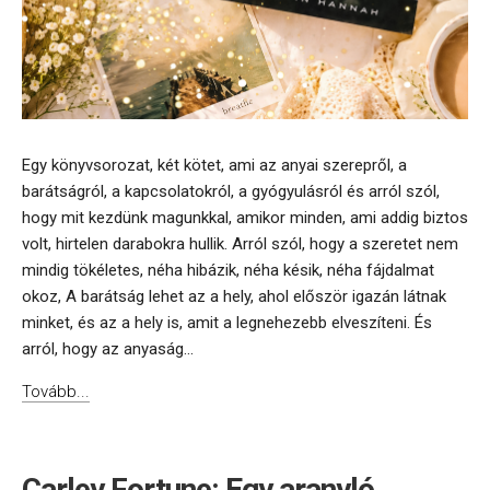
Egy könyvsorozat, két kötet, ami az anyai szerepről, a
barátságról, a kapcsolatokról, a gyógyulásról és arról szól,
hogy mit kezdünk magunkkal, amikor minden, ami addig biztos
volt, hirtelen darabokra hullik. Arról szól, hogy a szeretet nem
mindig tökéletes, néha hibázik, néha késik, néha fájdalmat
okoz, A barátság lehet az a hely, ahol először igazán látnak
minket, és az a hely is, amit a legnehezebb elveszíteni. És
arról, hogy az anyaság...
Tovább...
Carley Fortune: Egy aranyló