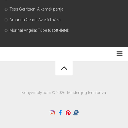
Tess Gerritsen: A kémek partja
Amanda Geard: Az éjfél háza
Murinai Angéla: Tűbe fűzött életek
Adatkezelési tájékoztató
Könyvmoly.com © 2026. Minden jog fenntartva.