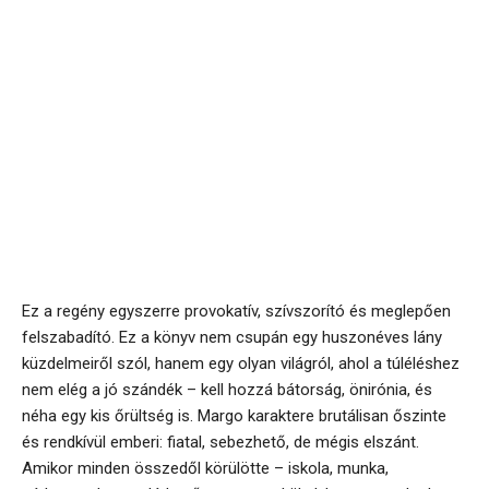
Ez a regény egyszerre provokatív, szívszorító és meglepően
felszabadító. Ez a könyv nem csupán egy huszonéves lány
küzdelmeiről szól, hanem egy olyan világról, ahol a túléléshez
nem elég a jó szándék – kell hozzá bátorság, önirónia, és
néha egy kis őrültség is. Margo karaktere brutálisan őszinte
és rendkívül emberi: fiatal, sebezhető, de mégis elszánt.
Amikor minden összedől körülötte – iskola, munka,