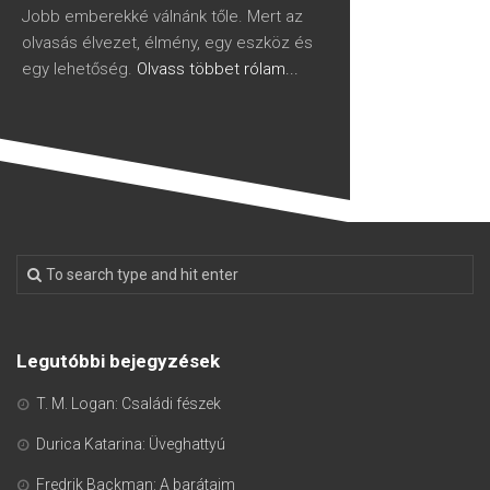
Jobb emberekké válnánk tőle. Mert az
olvasás élvezet, élmény, egy eszköz és
egy lehetőség.
Olvass többet rólam...
Legutóbbi bejegyzések
T. M. Logan: Családi fészek
Durica Katarina: Üveghattyú
Fredrik Backman: A barátaim