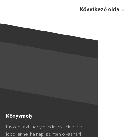
Következő oldal »
Könyvmoly
Hiszem azt, hogy mindannyiunk élete
jobb lenne, ha napi szinten olvasnánk.