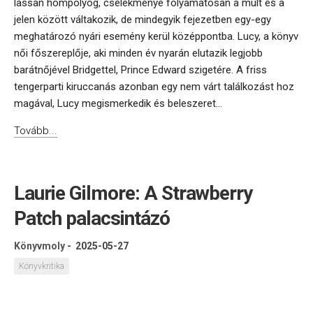
lassan hömpölyög, cselekménye folyamatosan a múlt és a
jelen között váltakozik, de mindegyik fejezetben egy-egy
meghatározó nyári esemény kerül középpontba. Lucy, a könyv
női főszereplője, aki minden év nyarán elutazik legjobb
barátnőjével Bridgettel, Prince Edward szigetére. A friss
tengerparti kiruccanás azonban egy nem várt találkozást hoz
magával, Lucy megismerkedik és beleszeret...
Tovább...
Laurie Gilmore: A Strawberry
Patch palacsintázó
Könyvmoly
-
2025-05-27
Könyvkritika