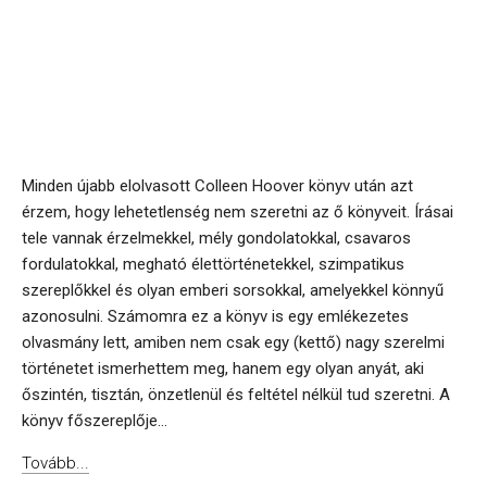
Minden újabb elolvasott Colleen Hoover könyv után azt
érzem, hogy lehetetlenség nem szeretni az ő könyveit. Írásai
tele vannak érzelmekkel, mély gondolatokkal, csavaros
fordulatokkal, megható élettörténetekkel, szimpatikus
szereplőkkel és olyan emberi sorsokkal, amelyekkel könnyű
azonosulni. Számomra ez a könyv is egy emlékezetes
olvasmány lett, amiben nem csak egy (kettő) nagy szerelmi
történetet ismerhettem meg, hanem egy olyan anyát, aki
őszintén, tisztán, önzetlenül és feltétel nélkül tud szeretni. A
könyv főszereplője...
Tovább...