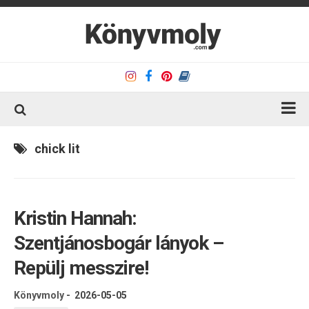
Kezdőlap
chick lit
Könyvkritika
Könyvajánló
Kristin Hannah:
Kapcsolat
Szentjánosbogár lányok –
Olvasó sarok
Repülj messzire!
Könyveim
Rólam
Könyvmoly
-
2026-05-05