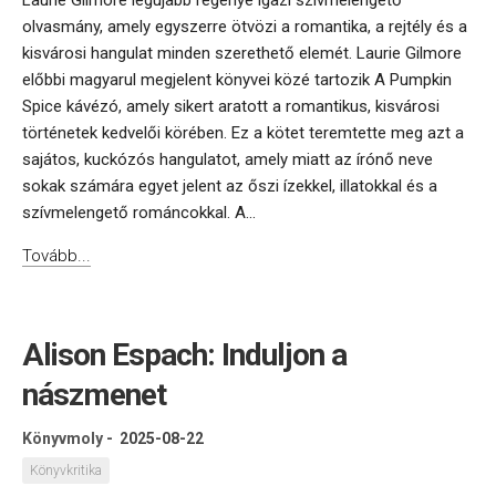
Laurie Gilmore legújabb regénye igazi szívmelengető
olvasmány, amely egyszerre ötvözi a romantika, a rejtély és a
kisvárosi hangulat minden szerethető elemét. Laurie Gilmore
előbbi magyarul megjelent könyvei közé tartozik A Pumpkin
Spice kávézó, amely sikert aratott a romantikus, kisvárosi
történetek kedvelői körében. Ez a kötet teremtette meg azt a
sajátos, kuckózós hangulatot, amely miatt az írónő neve
sokak számára egyet jelent az őszi ízekkel, illatokkal és a
szívmelengető románcokkal. A...
Tovább...
Alison Espach: Induljon a
nászmenet
Könyvmoly
-
2025-08-22
Könyvkritika