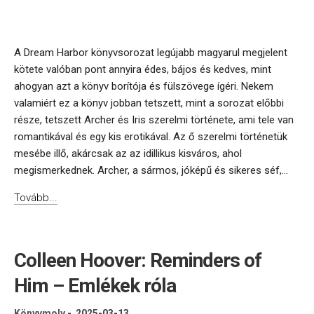
A Dream Harbor könyvsorozat legújabb magyarul megjelent
kötete valóban pont annyira édes, bájos és kedves, mint
ahogyan azt a könyv borítója és fülszövege ígéri. Nekem
valamiért ez a könyv jobban tetszett, mint a sorozat előbbi
része, tetszett Archer és Iris szerelmi története, ami tele van
romantikával és egy kis erotikával. Az ő szerelmi történetük
mesébe illő, akárcsak az az idillikus kisváros, ahol
megismerkednek. Archer, a sármos, jóképű és sikeres séf,...
Tovább...
Colleen Hoover: Reminders of
Him – Emlékek róla
Könyvmoly
-
2025-03-13