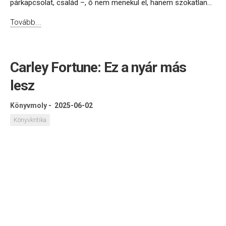
párkapcsolat, család –, ő nem menekül el, hanem szokatlan...
Tovább...
Carley Fortune: Ez a nyár más
lesz
Könyvmoly
-
2025-06-02
Könyvkritika