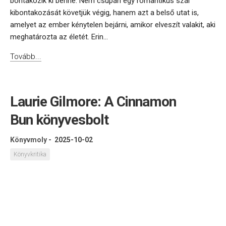
bontakozik ki benne. Nem csupán egy romantikus szál
kibontakozását követjük végig, hanem azt a belső utat is,
amelyet az ember kénytelen bejárni, amikor elveszít valakit, aki
meghatározta az életét. Erin...
Tovább...
Laurie Gilmore: A Cinnamon
Bun könyvesbolt
Könyvmoly
-
2025-10-02
Könyvkritika