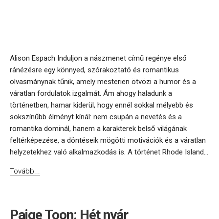
Alison Espach Induljon a nászmenet című regénye első
ránézésre egy könnyed, szórakoztató és romantikus
olvasmánynak tűnik, amely mesterien ötvözi a humor és a
váratlan fordulatok izgalmát. Ám ahogy haladunk a
történetben, hamar kiderül, hogy ennél sokkal mélyebb és
sokszínűbb élményt kínál: nem csupán a nevetés és a
romantika dominál, hanem a karakterek belső világának
feltérképezése, a döntéseik mögötti motivációk és a váratlan
helyzetekhez való alkalmazkodás is. A történet Rhode Island...
Tovább...
Paige Toon: Hét nyár