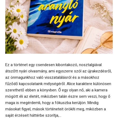
Ez a történet egy csendesen kibontakozó, nosztalgiával
átszőtt nyári olvasmány, ami egyszerre szól az újrakezdésről,
az önmagunkhoz való visszatalálásról és a másokhoz
fűződő kapcsolataink mélységéről. Alice karaktere különösen
szerethető ebben a könyvben. Ő egy olyan nő, aki a kamera
mögött éli az életét, miközben talán észre sem veszi, hogy ő
maga is megérdemli, hogy a fókuszba kerüljön. Mindig
másokat figyel, mások történeteit örökíti meg, miközben a
saját érzéseit háttérbe szorítja,...