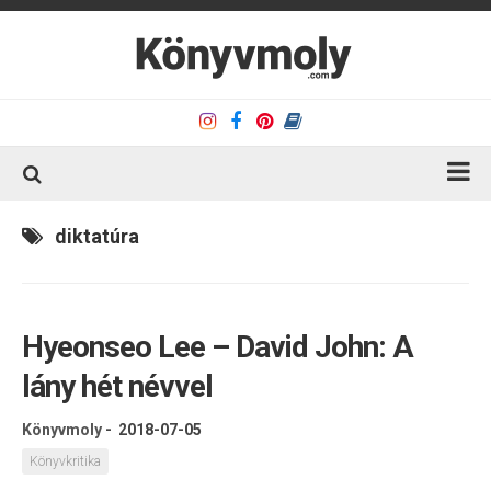
Kezdőlap
diktatúra
Könyvkritika
Könyvajánló
Hyeonseo Lee – David John: A
Kapcsolat
lány hét névvel
Olvasó sarok
Könyveim
Könyvmoly
-
2018-07-05
Rólam
Könyvkritika