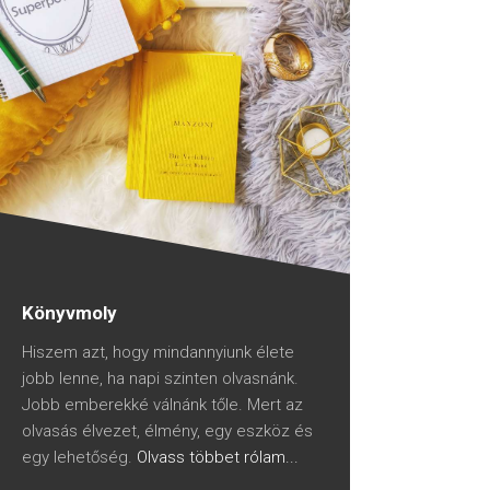
Könyvmoly
Hiszem azt, hogy mindannyiunk élete
jobb lenne, ha napi szinten olvasnánk.
Jobb emberekké válnánk tőle. Mert az
olvasás élvezet, élmény, egy eszköz és
egy lehetőség.
Olvass többet rólam...