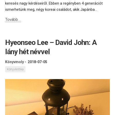
keresés nagy kérdéseiről. Ebben a regényben 4 generációt
ismerhetünk meg, négy koreai családot, akik Japánba...
Tovább...
Hyeonseo Lee – David John: A
lány hét névvel
Könyvmoly
-
2018-07-05
Könyvkritika