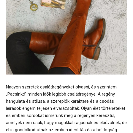
Nagyon szeretek családregényeket olvasni, és szerintem
„Pacsinkó” minden idők legjobb családregénye. A regény
hangulata és stílusa, a szereplők karaktere és a csodás
leírások engem teljesen elvarázsoltak. Olyan élet történeteket
és emberi sorsokat ismerünk meg a regényen keresztül,
amelyek nem csak, hogy magukkal ragadnak és elbűvölnek, de
el is gondolkodtatnak az emberi identitás és a boldogság