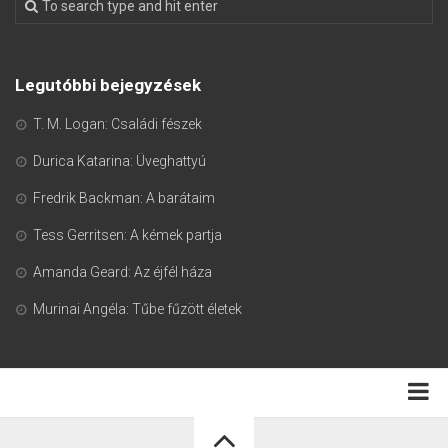
Legutóbbi bejegyzések
T. M. Logan: Családi fészek
Durica Katarina: Üveghattyú
Fredrik Backman: A barátaim
Tess Gerritsen: A kémek partja
Amanda Geard: Az éjfél háza
Murinai Angéla: Tűbe fűzött életek
Adatkezelési tájékoztató