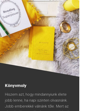
Könyvmoly
Hiszem azt, hogy mindannyiunk élete
jobb lenne, ha napi szinten olvasnánk.
Jobb emberekké válnánk tőle. Mert az