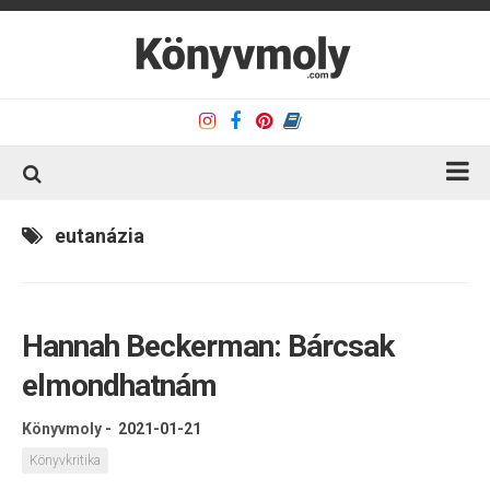
Kezdőlap
eutanázia
Könyvkritika
Könyvajánló
Hannah Beckerman: Bárcsak
Kapcsolat
elmondhatnám
Olvasó sarok
Könyveim
Könyvmoly
-
2021-01-21
Rólam
Könyvkritika