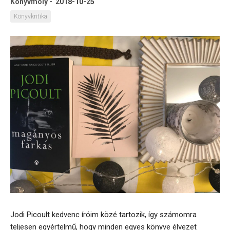
Könyvmoly
-
2018-10-25
Könyvkritika
Jodi Picoult kedvenc íróim közé tartozik, így számomra
teljesen egyértelmű, hogy minden egyes könyve élvezet