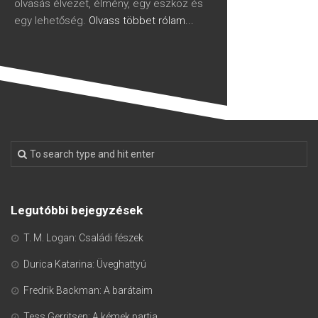
olvasás élvezet, élmény, egy eszköz és
egy lehetőség.
Olvass többet rólam...
Legutóbbi bejegyzések
T. M. Logan: Családi fészek
Durica Katarina: Üveghattyú
Fredrik Backman: A barátaim
Tess Gerritsen: A kémek partja