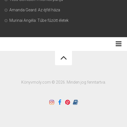
Amanda Geard: Az éjfél háza
Murinai Angéla: Tűbe fűzött életek
Adatkezelési tájékoztató
Könyvmoly.com © 2026. Minden jog fenntartva.