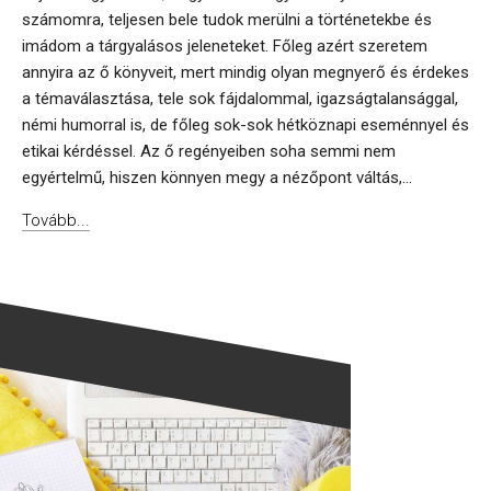
számomra, teljesen bele tudok merülni a történetekbe és
imádom a tárgyalásos jeleneteket. Főleg azért szeretem
annyira az ő könyveit, mert mindig olyan megnyerő és érdekes
a témaválasztása, tele sok fájdalommal, igazságtalansággal,
némi humorral is, de főleg sok-sok hétköznapi eseménnyel és
etikai kérdéssel. Az ő regényeiben soha semmi nem
egyértelmű, hiszen könnyen megy a nézőpont váltás,...
Tovább...