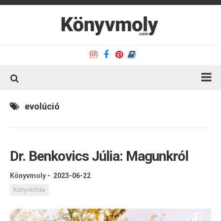
Kezdőlap
evolúció
Könyvkritika
Könyvajánló
Dr. Benkovics Júlia: Magunkról
Kapcsolat
Olvasó sarok
Könyvmoly
-
2023-06-22
Könyveim
Könyvkritika
Rólam