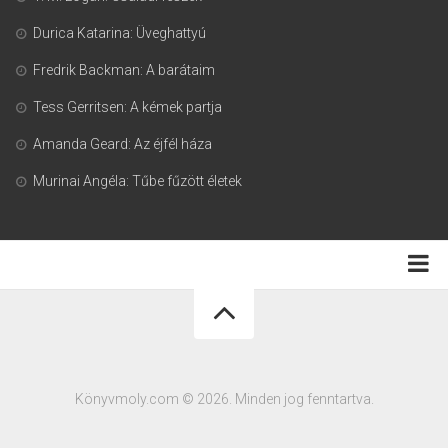
Durica Katarina: Üveghattyú
Fredrik Backman: A barátaim
Tess Gerritsen: A kémek partja
Amanda Geard: Az éjfél háza
Murinai Angéla: Tűbe fűzött életek
Adatkezelési tájékoztató
Könyvmoly.com © 2026. Minden jog fenntartva.