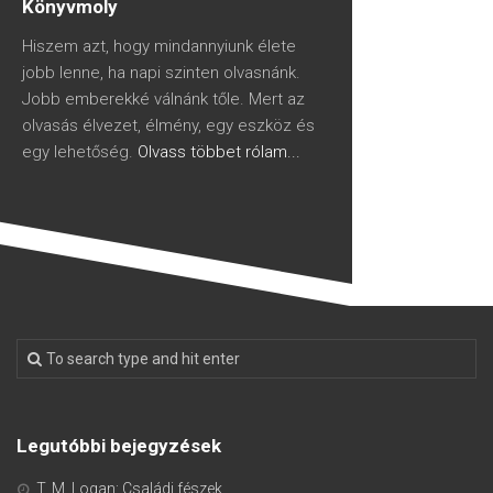
Könyvmoly
Hiszem azt, hogy mindannyiunk élete
jobb lenne, ha napi szinten olvasnánk.
Jobb emberekké válnánk tőle. Mert az
olvasás élvezet, élmény, egy eszköz és
egy lehetőség.
Olvass többet rólam...
Legutóbbi bejegyzések
T. M. Logan: Családi fészek