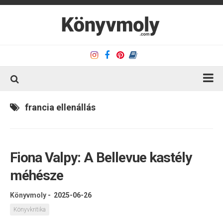
Kezdőlap
francia ellenállás
Könyvkritika
Könyvajánló
Fiona Valpy: A Bellevue kastély
Kapcsolat
méhésze
Olvasó sarok
Könyveim
Könyvmoly
-
2025-06-26
Rólam
Könyvkritika