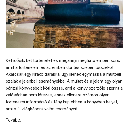
Két idősík, két történetet és megannyi megható emberi sors,
amit a történelem és az emberi döntés szépen összeköt.
Akárcsak egy kirakó darabkái úgy illenek egymásba a múltbeli
szálak a jelenbeli eseményekbe. A múltat és a jelent egy olyan
párizsi könyvesbolt köti össze, ami a könyv szerzője szerint a
valóságban nem létezett, ennek ellenére számos olyan
történelmi információ és tény kap ebben a könyvben helyet,
ami a 2. világháború valós eseményeit...
Tovább...