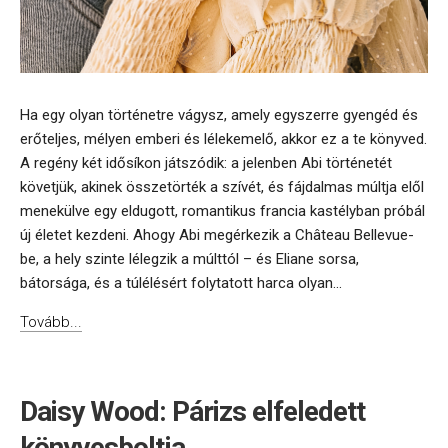
Ha egy olyan történetre vágysz, amely egyszerre gyengéd és
erőteljes, mélyen emberi és lélekemelő, akkor ez a te könyved.
A regény két idősíkon játszódik: a jelenben Abi történetét
követjük, akinek összetörték a szívét, és fájdalmas múltja elől
menekülve egy eldugott, romantikus francia kastélyban próbál
új életet kezdeni. Ahogy Abi megérkezik a Château Bellevue-
be, a hely szinte lélegzik a múlttól – és Eliane sorsa,
bátorsága, és a túlélésért folytatott harca olyan...
Tovább...
Daisy Wood: Párizs elfeledett
könyvesboltja