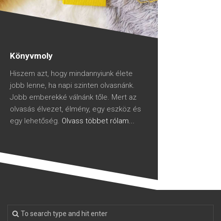
Könyvmoly
Hiszem azt, hogy mindannyiunk élete
jobb lenne, ha napi szinten olvasnánk.
Jobb emberekké válnánk tőle. Mert az
olvasás élvezet, élmény, egy eszköz és
egy lehetőség.
Olvass többet rólam...