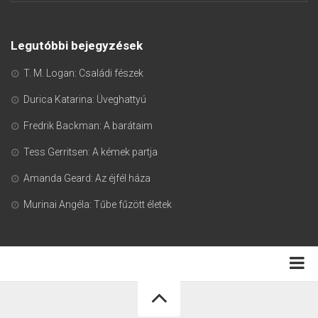
Legutóbbi bejegyzések
T. M. Logan: Családi fészek
Durica Katarina: Üveghattyú
Fredrik Backman: A barátaim
Tess Gerritsen: A kémek partja
Amanda Geard: Az éjfél háza
Murinai Angéla: Tűbe fűzött életek
Adatkezelési tájékoztató