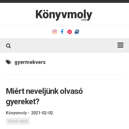
Kezdőlap
gyermekvers
Könyvkritika
Könyvajánló
Miért neveljünk olvasó
Kapcsolat
gyereket?
Olvasó sarok
Könyveim
Könyvmoly
-
2021-02-02
Rólam
Olvasó sarok