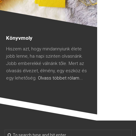
Könyvmoly
Hiszem azt, hogy mindannyiunk élete
jobb lenne, ha napi szinten olvasnánk.
Jobb emberekké válnánk tőle. Mert az
olvasás élvezet, élmény, egy eszköz és
egy lehetőség.
Olvass többet rólam...