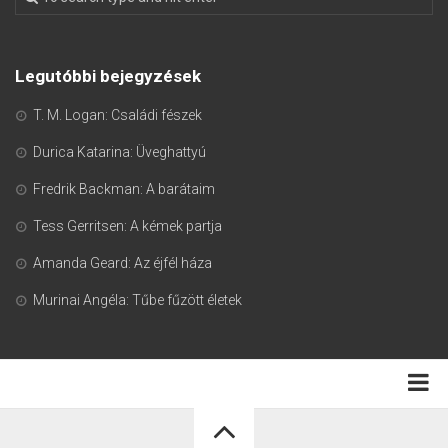
Legutóbbi bejegyzések
T. M. Logan: Családi fészek
Durica Katarina: Üveghattyú
Fredrik Backman: A barátaim
Tess Gerritsen: A kémek partja
Amanda Geard: Az éjfél háza
Murinai Angéla: Tűbe fűzött életek
Adatkezelési tájékoztató