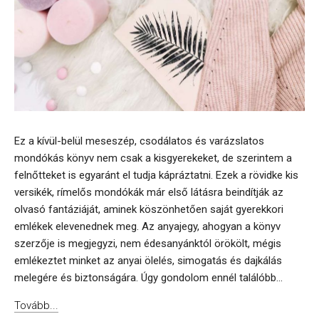
Ez a kívül-belül meseszép, csodálatos és varázslatos
mondókás könyv nem csak a kisgyerekeket, de szerintem a
felnőtteket is egyaránt el tudja kápráztatni. Ezek a rövidke kis
versikék, rímelős mondókák már első látásra beindítják az
olvasó fantáziáját, aminek köszönhetően saját gyerekkori
emlékek elevenednek meg. Az anyajegy, ahogyan a könyv
szerzője is megjegyzi, nem édesanyánktól örökölt, mégis
emlékeztet minket az anyai ölelés, simogatás és dajkálás
melegére és biztonságára. Úgy gondolom ennél találóbb...
Tovább...