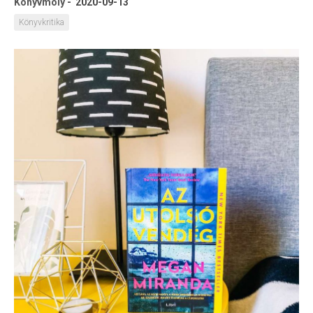
Könyvmoly
-
2020-09-13
Könyvkritika