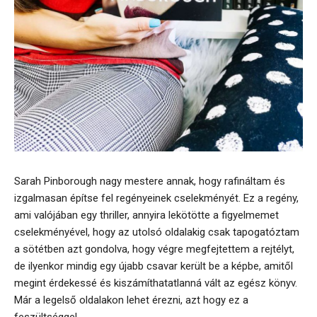
Sarah Pinborough nagy mestere annak, hogy rafináltam és
izgalmasan építse fel regényeinek cselekményét. Ez a regény,
ami valójában egy thriller, annyira lekötötte a figyelmemet
cselekményével, hogy az utolsó oldalakig csak tapogatóztam
a sötétben azt gondolva, hogy végre megfejtettem a rejtélyt,
de ilyenkor mindig egy újabb csavar került be a képbe, amitől
megint érdekessé és kiszámíthatatlanná vált az egész könyv.
Már a legelső oldalakon lehet érezni, azt hogy ez a