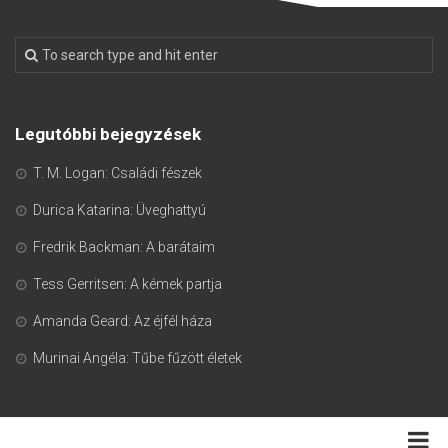
Legutóbbi bejegyzések
T. M. Logan: Családi fészek
Durica Katarina: Üveghattyú
Fredrik Backman: A barátaim
Tess Gerritsen: A kémek partja
Amanda Geard: Az éjfél háza
Murinai Angéla: Tűbe fűzött életek