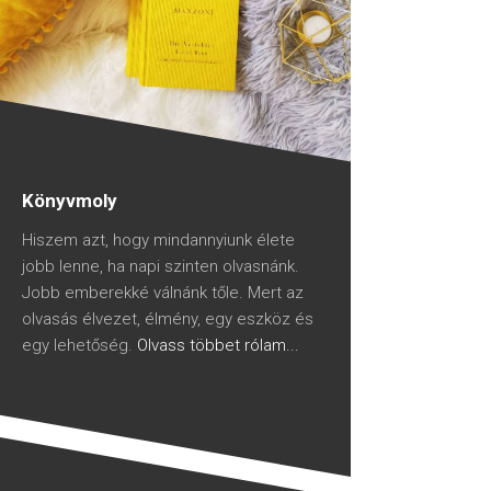
Könyvmoly
Hiszem azt, hogy mindannyiunk élete
jobb lenne, ha napi szinten olvasnánk.
Jobb emberekké válnánk tőle. Mert az
olvasás élvezet, élmény, egy eszköz és
egy lehetőség.
Olvass többet rólam...