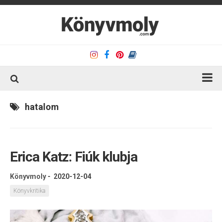
Kezdőlap
hatalom
Könyvkritika
Könyvajánló
Erica Katz: Fiúk klubja
Kapcsolat
Olvasó sarok
Könyvmoly
-
2020-12-04
Könyveim
Könyvkritika
Rólam