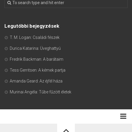
Legutóbbi bejegyzések
T. M. Logan: Családi fészek
Durica Katarina: Üveghattyú
Fredrik Backman: A barátaim
Tess Gerritsen: A kémek partja
Amanda Geard: Az éjfél háza
Murinai Angéla: Tűbe fűzött életek
Adatkezelési tájékoztató