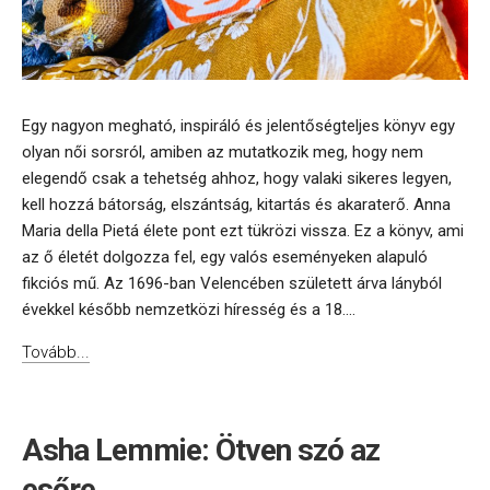
Egy nagyon megható, inspiráló és jelentőségteljes könyv egy
olyan női sorsról, amiben az mutatkozik meg, hogy nem
elegendő csak a tehetség ahhoz, hogy valaki sikeres legyen,
kell hozzá bátorság, elszántság, kitartás és akaraterő. Anna
Maria della Pietá élete pont ezt tükrözi vissza. Ez a könyv, ami
az ő életét dolgozza fel, egy valós eseményeken alapuló
fikciós mű. Az 1696-ban Velencében született árva lányból
évekkel később nemzetközi híresség és a 18....
Tovább...
Asha Lemmie: Ötven ​szó az
esőre