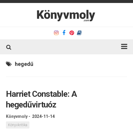
Kezdőlap
hegedű
Könyvkritika
Könyvajánló
Harriet Constable: A
Kapcsolat
hegedűvirtuóz
Olvasó sarok
Könyveim
Könyvmoly
-
2024-11-14
Rólam
Könyvkritika