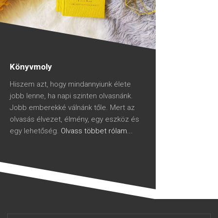
Könyvmoly
Hiszem azt, hogy mindannyiunk élete
jobb lenne, ha napi szinten olvasnánk.
Jobb emberekké válnánk tőle. Mert az
olvasás élvezet, élmény, egy eszköz és
egy lehetőség.
Olvass többet rólam...