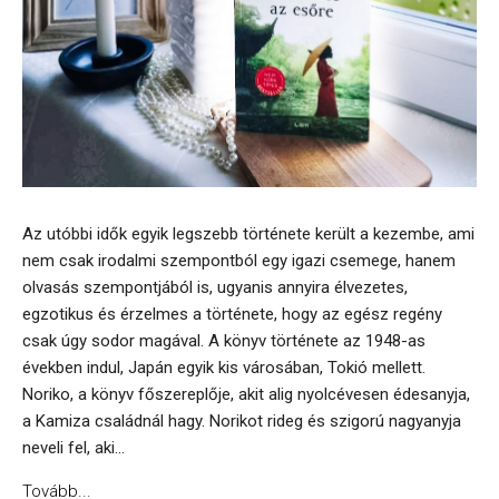
Az utóbbi idők egyik legszebb története került a kezembe, ami
nem csak irodalmi szempontból egy igazi csemege, hanem
olvasás szempontjából is, ugyanis annyira élvezetes,
egzotikus és érzelmes a története, hogy az egész regény
csak úgy sodor magával. A könyv története az 1948-as
években indul, Japán egyik kis városában, Tokió mellett.
Noriko, a könyv főszereplője, akit alig nyolcévesen édesanyja,
a Kamiza családnál hagy. Norikot rideg és szigorú nagyanyja
neveli fel, aki...
Tovább...