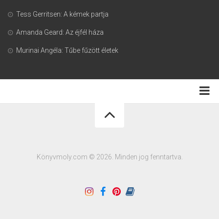
Tess Gerritsen: A kémek partja
Amanda Geard: Az éjfél háza
Murinai Angéla: Tűbe fűzött életek
Adatkezelési tájékoztató
Könyvmoly.com © 2026. Minden jog fenntartva.