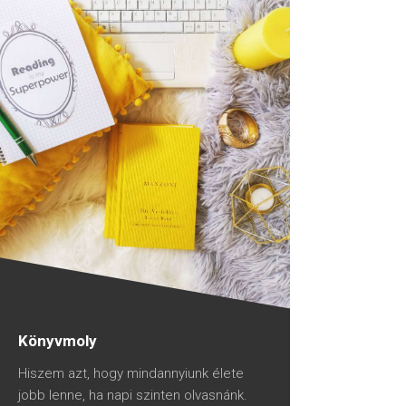
Könyvmoly
Hiszem azt, hogy mindannyiunk élete
jobb lenne, ha napi szinten olvasnánk.