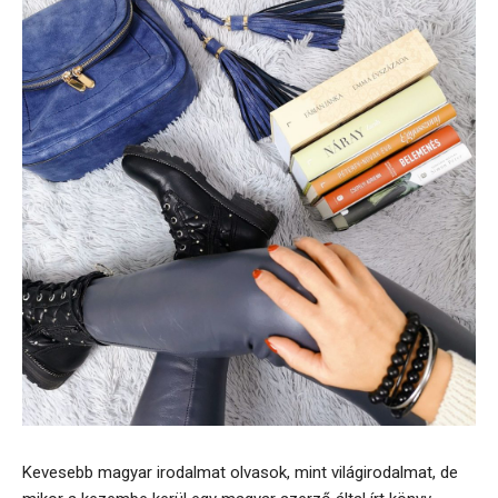
Kevesebb magyar irodalmat olvasok, mint világirodalmat, de