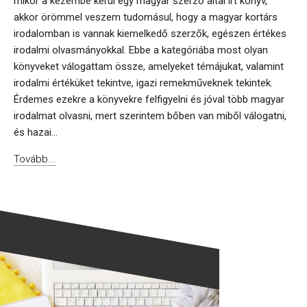
mikor a kezembe kerül egy magyar szerző által írt könyv,
akkor örömmel veszem tudomásul, hogy a magyar kortárs
irodalomban is vannak kiemelkedő szerzők, egészen értékes
irodalmi olvasmányokkal. Ebbe a kategóriába most olyan
könyveket válogattam össze, amelyeket témájukat, valamint
irodalmi értéküket tekintve, igazi remekműveknek tekintek.
Érdemes ezekre a könyvekre felfigyelni és jóval több magyar
irodalmat olvasni, mert szerintem bőben van miből válogatni,
és hazai...
Tovább...