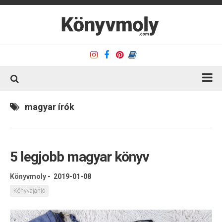
Kezdőlap
magyar írók
Könyvkritika
Könyvajánló
5 legjobb magyar könyv
Kapcsolat
Olvasó sarok
Könyvmoly
-
2019-01-08
Könyveim
Könyvajánló
Rólam