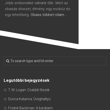
Jobb emberekké válnánk tőle. Mert az
olvasás élvezet, élmény, egy eszköz és
egy lehetőség.
Olvass többet rólam...
Legutóbbi bejegyzések
T. M. Logan: Családi fészek
Durica Katarina: Üveghattyú
Fredrik Backman: A barátaim