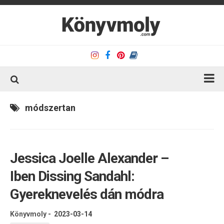
Kezdőlap
módszertan
Könyvkritika
Könyvajánló
Jessica Joelle Alexander –
Kapcsolat
Iben Dissing Sandahl:
Olvasó sarok
Gyereknevelés dán módra
Könyveim
Rólam
Könyvmoly
-
2023-03-14