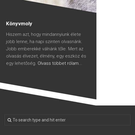
Könyvmoly
Hiszem azt, hogy mindannyiunk élete
jobb lenne, ha napi szinten olvasnánk.
Jobb emberekké válnánk tőle. Mert az
olvasás élvezet, élmény, egy eszköz és
egy lehetőség.
Olvass többet rólam...