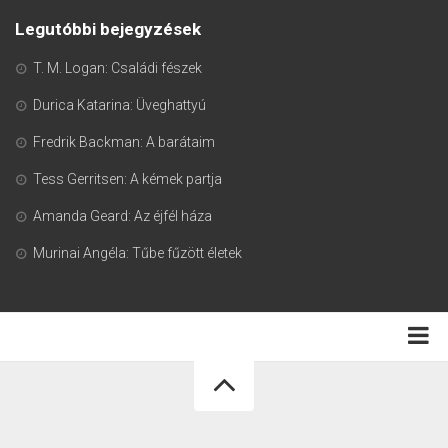
Legutóbbi bejegyzések
T. M. Logan: Családi fészek
Durica Katarina: Üveghattyú
Fredrik Backman: A barátaim
Tess Gerritsen: A kémek partja
Amanda Geard: Az éjfél háza
Murinai Angéla: Tűbe fűzött életek
Adatkezelési tájékoztató