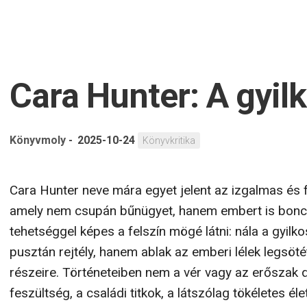
Cara Hunter: A gyilk
Könyvmoly
-
2025-10-24
Könyvkritika
Cara Hunter neve mára egyet jelent az izgalmas és fo
amely nem csupán bűnügyet, hanem embert is bonco
tehetséggel képes a felszín mögé látni: nála a gyil
pusztán rejtély, hanem ablak az emberi lélek legsö
részeire. Történeteiben nem a vér vagy az erőszak
feszültség, a családi titkok, a látszólag tökéletes él