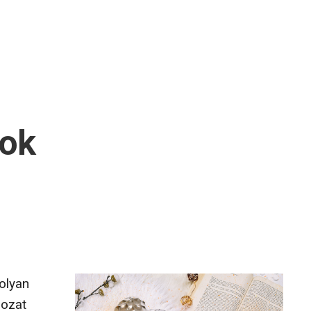
mok
olyan
rozat