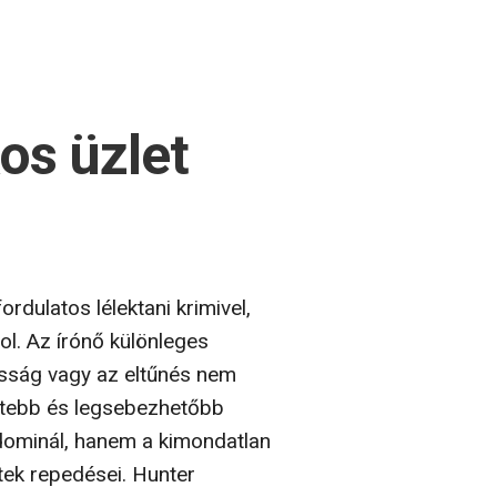
os üzlet
rdulatos lélektani krimivel,
l. Az írónő különleges
kosság vagy az eltűnés nem
tétebb és legsebezhetőbb
 dominál, hanem a kimondatlan
etek repedései. Hunter