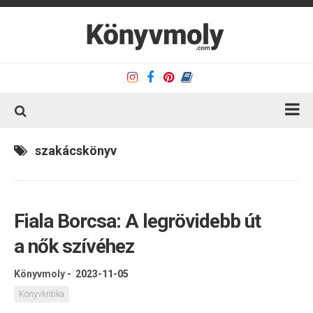
Kezdőlap
szakácskönyv
Könyvkritika
Könyvajánló
Fiala Borcsa: A ​legrövidebb út
Kapcsolat
a nők szívéhez
Olvasó sarok
Könyveim
Könyvmoly
-
2023-11-05
Rólam
Könyvkritika