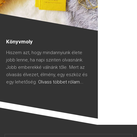
Könyvmoly
Hiszem azt, hogy mindannyiunk élete
jobb lenne, ha napi szinten olvasnánk.
Jobb emberekké válnánk tőle. Mert az
olvasás élvezet, élmény, egy eszköz és
egy lehetőség.
Olvass többet rólam...