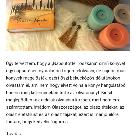
Úgy terveztem, hogy a „Napsütötte Toszkána” című könyvet
egy napsütéses nyaraláson fogom elolvasni, de sajnos más
könyvek megelőzték, ezért őszi bekuckózós délutánokon
olvastam el, ami nem hogy elvett volna a könyv hangulatából,
hanem még kellemesebbé tette az olvasmányt. Kicsit
meglepődtem az oldalak olvasása közben, mert nem erre
számítottam. Imádom Olaszországot, az olasz ételeket, az
olasz életstílust és az olasz tájakat, ezért is már jó előre
tudtam, hogy kedvelni fogom a...
Tovább...