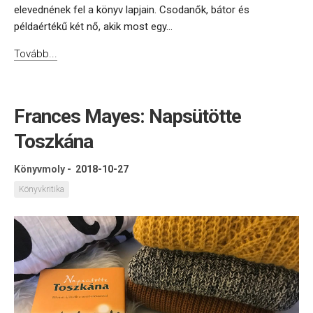
elevednének fel a könyv lapjain. Csodanők, bátor és
példaértékű két nő, akik most egy...
Tovább...
Frances Mayes: Napsütötte
Toszkána
Könyvmoly
-
2018-10-27
Könyvkritika