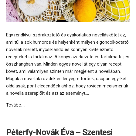
Egy rendkívül szórakoztató és gyakorlatias novelláskötet ez,
ami túl a sok humoros és helyenként mélyen elgondolkodtató
novellák mellett, ínycsiklandó és könnyen kivitelezhető
recepteket is tartalmaz. A könyv szerkezete és tartalma teljes
összhangban van. Minden egyes novellát egy olyan recept
követ, ami valamilyen szinten már megjelent a novellában.
Maguk a novellák rövidek és lényegre törőek, csupán egy-két
oldalasak, pont elegendőek ahhoz, hogy röviden megismerjük
a novella szereplőit és azt az eseményt,...
Tovább...
Péterfy-Novák Éva – Szentesi