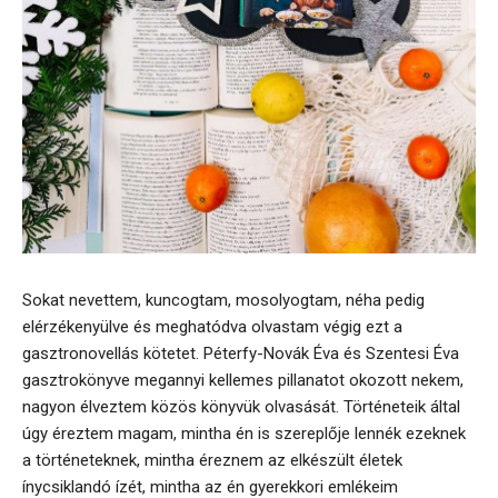
Sokat nevettem, kuncogtam, mosolyogtam, néha pedig
elérzékenyülve és meghatódva olvastam végig ezt a
gasztronovellás kötetet. Péterfy-Novák Éva és Szentesi Éva
gasztrokönyve megannyi kellemes pillanatot okozott nekem,
nagyon élveztem közös könyvük olvasását. Történeteik által
úgy éreztem magam, mintha én is szereplője lennék ezeknek
a történeteknek, mintha éreznem az elkészült életek
ínycsiklandó ízét, mintha az én gyerekkori emlékeim