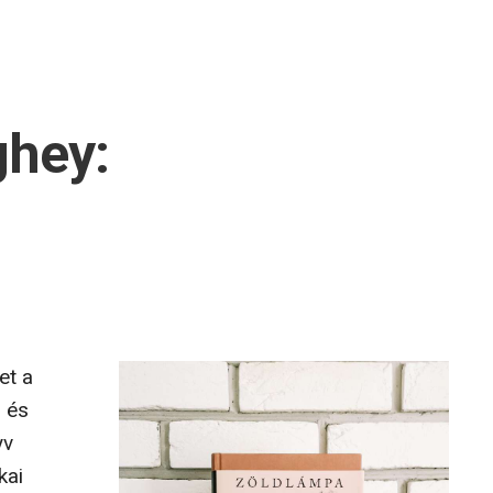
hey:
et a
 és
yv
kai