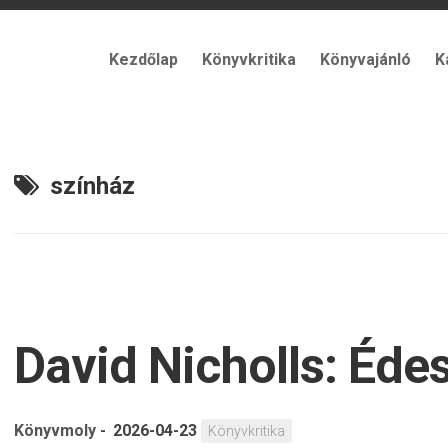
Kezdőlap
Könyvkritika
Könyvajánló
K
színház
David Nicholls: Éde
Könyvmoly
-
2026-04-23
Könyvkritika