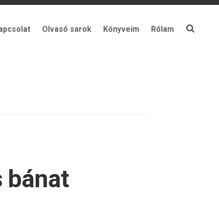
apcsolat
Olvasó sarok
Könyveim
Rólam
s bánat