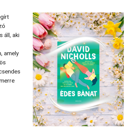
gírt
zó
 áll, aki
n, amely
nös
 csendes
 merre