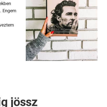
mekben
an. Engem
lveztem
g jössz