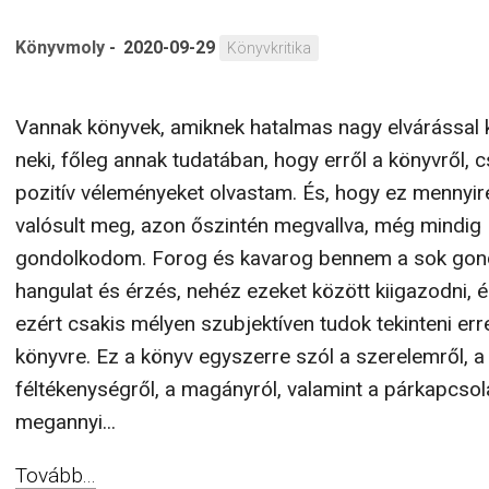
Könyvmoly
-
2020-09-29
Könyvkritika
Vannak könyvek, amiknek hatalmas nagy elvárással
neki, főleg annak tudatában, hogy erről a könyvről, c
pozitív véleményeket olvastam. És, hogy ez mennyir
valósult meg, azon őszintén megvallva, még mindig
gondolkodom. Forog és kavarog bennem a sok gond
hangulat és érzés, nehéz ezeket között kiigazodni, 
ezért csakis mélyen szubjektíven tudok tekinteni err
könyvre. Ez a könyv egyszerre szól a szerelemről, a
féltékenységről, a magányról, valamint a párkapcsol
megannyi...
Tovább...