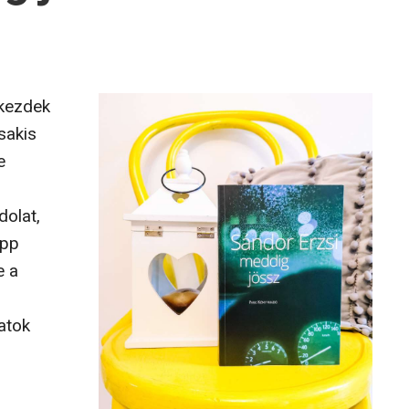
 kezdek
sakis
e
olat,
épp
e a
atok