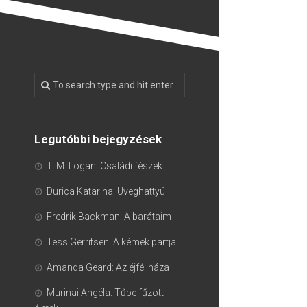
Legutóbbi bejegyzések
T. M. Logan: Családi fészek
Durica Katarina: Üveghattyú
Fredrik Backman: A barátaim
Tess Gerritsen: A kémek partja
Amanda Geard: Az éjfél háza
Murinai Angéla: Tűbe fűzött