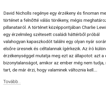
David Nicholls regénye egy érzékeny és finoman me
történet a felnőtté válás törékeny, mégis meghatáro
pillanatairól. A történet középpontjában Charlie Lewis
egy érzelmileg szétesett családi háttérből próbál
valahogyan kapaszkodót találni egy olyan nyár sorá
elsőre üresnek és céltalannak ígérkezik. Az író külö
érzékenységgel mutatja meg ezt az állapotot: azt a
bizonytalanságot, amikor az ember még nem tudja,
tart, de már érzi, hogy valaminek változnia kell....
Tovább...