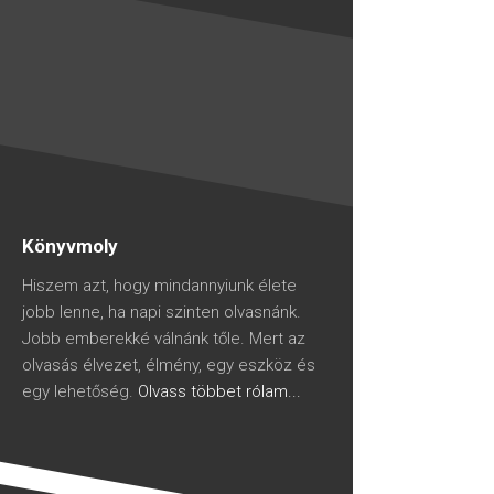
Könyvmoly
Hiszem azt, hogy mindannyiunk élete
jobb lenne, ha napi szinten olvasnánk.
Jobb emberekké válnánk tőle. Mert az
olvasás élvezet, élmény, egy eszköz és
egy lehetőség.
Olvass többet rólam...