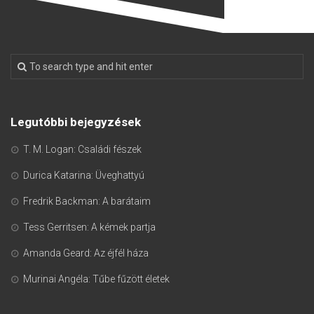
Legutóbbi bejegyzések
T. M. Logan: Családi fészek
Durica Katarina: Üveghattyú
Fredrik Backman: A barátaim
Tess Gerritsen: A kémek partja
Amanda Geard: Az éjfél háza
Murinai Angéla: Tűbe fűzött életek