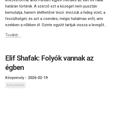
létezésforma, ahol minden egyes merülés az élet és halál
határán történik. A szerző ezt a közeget nem pusztán
bemutatja, hanem átélhetővé teszi: érezzük a hideg vizet, a
feszültséget, és azt a csendes, mégis hatalmas erőt, ami
ezekben a nőkben él. Szinte együtt tartjuk vissza a levegőt...
Tovább...
Elif Shafak: Folyók vannak az
égben
Könyvmoly
-
2026-02-19
Könyvkritika