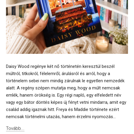
Daisy Wood regénye két nő történetén keresztül beszél
múltról, titkokról, félelemről, árulásról és arról, hogy a
történelem sebei nem mindig zárulnak le egyetlen nemzedék
alatt. A regény szépen mutatja meg, hogy a múlt nemcsak
emlék, hanem örökség is. Egy régi napló, egy elfeledett név
vagy egy bátor döntés képes új fényt vetni mindarra, amit egy
család addig igaznak hitt. Freya és Maddie története ezért
nemcsak történelmi utazás, hanem érzelmi nyomozás...
Tovább...