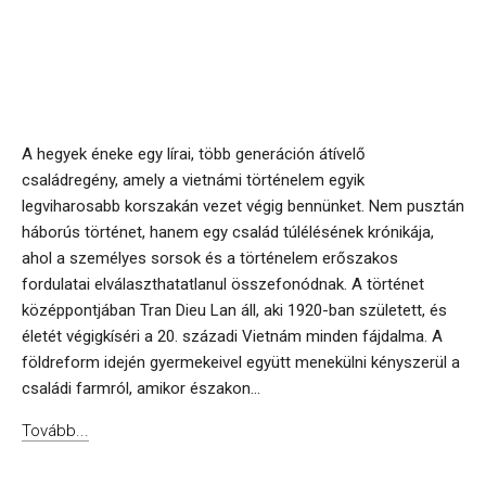
A hegyek éneke egy lírai, több generáción átívelő
családregény, amely a vietnámi történelem egyik
legviharosabb korszakán vezet végig bennünket. Nem pusztán
háborús történet, hanem egy család túlélésének krónikája,
ahol a személyes sorsok és a történelem erőszakos
fordulatai elválaszthatatlanul összefonódnak. A történet
középpontjában Tran Dieu Lan áll, aki 1920-ban született, és
életét végigkíséri a 20. századi Vietnám minden fájdalma. A
földreform idején gyermekeivel együtt menekülni kényszerül a
családi farmról, amikor északon...
Tovább...