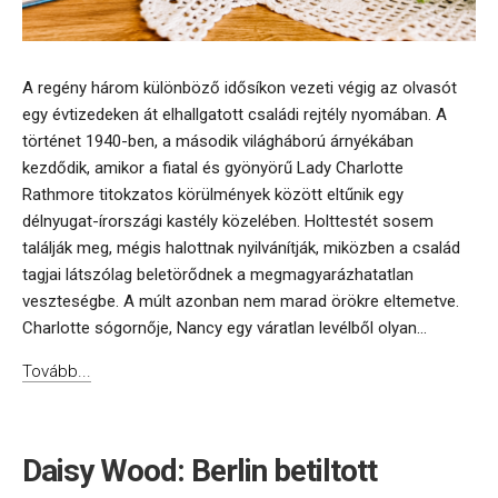
A regény három különböző idősíkon vezeti végig az olvasót
egy évtizedeken át elhallgatott családi rejtély nyomában. A
történet 1940-ben, a második világháború árnyékában
kezdődik, amikor a fiatal és gyönyörű Lady Charlotte
Rathmore titokzatos körülmények között eltűnik egy
délnyugat-írországi kastély közelében. Holttestét sosem
találják meg, mégis halottnak nyilvánítják, miközben a család
tagjai látszólag beletörődnek a megmagyarázhatatlan
veszteségbe. A múlt azonban nem marad örökre eltemetve.
Charlotte sógornője, Nancy egy váratlan levélből olyan...
Tovább...
Daisy Wood: Berlin betiltott