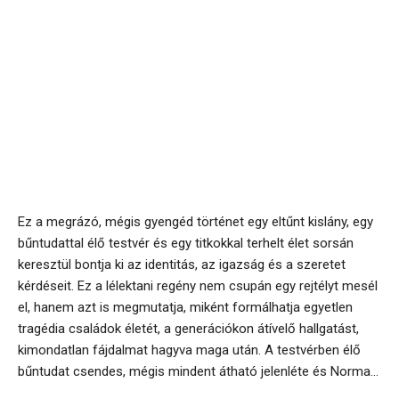
Ez a megrázó, mégis gyengéd történet egy eltűnt kislány, egy
bűntudattal élő testvér és egy titkokkal terhelt élet sorsán
keresztül bontja ki az identitás, az igazság és a szeretet
kérdéseit. Ez a lélektani regény nem csupán egy rejtélyt mesél
el, hanem azt is megmutatja, miként formálhatja egyetlen
tragédia családok életét, a generációkon átívelő hallgatást,
kimondatlan fájdalmat hagyva maga után. A testvérben élő
bűntudat csendes, mégis mindent átható jelenléte és Norma...