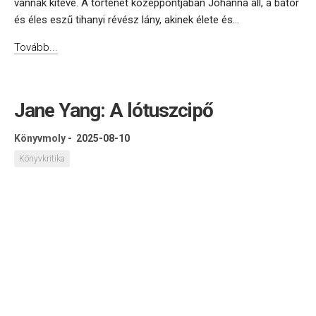
vannak kitéve. A történet középpontjában Johanna áll, a bátor
és éles eszű tihanyi révész lány, akinek élete és...
Tovább...
Jane Yang: A lótuszcipő
Könyvmoly
-
2025-08-10
Könyvkritika