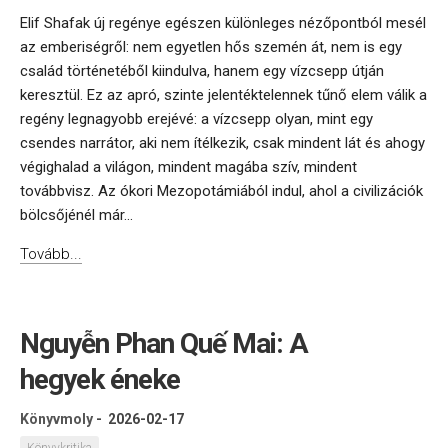
Elif Shafak új regénye egészen különleges nézőpontból mesél
az emberiségről: nem egyetlen hős szemén át, nem is egy
család történetéből kiindulva, hanem egy vízcsepp útján
keresztül. Ez az apró, szinte jelentéktelennek tűnő elem válik a
regény legnagyobb erejévé: a vízcsepp olyan, mint egy
csendes narrátor, aki nem ítélkezik, csak mindent lát és ahogy
végighalad a világon, mindent magába szív, mindent
továbbvisz. Az ókori Mezopotámiából indul, ahol a civilizációk
bölcsőjénél már...
Tovább...
Nguyễn Phan Quế Mai: A
hegyek éneke
Könyvmoly
-
2026-02-17