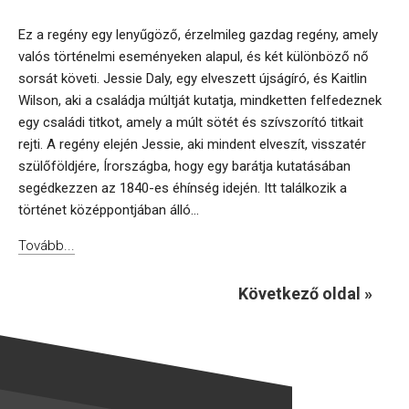
Ez a regény egy lenyűgöző, érzelmileg gazdag regény, amely
valós történelmi eseményeken alapul, és két különböző nő
sorsát követi. Jessie Daly, egy elveszett újságíró, és Kaitlin
Wilson, aki a családja múltját kutatja, mindketten felfedeznek
egy családi titkot, amely a múlt sötét és szívszorító titkait
rejti. A regény elején Jessie, aki mindent elveszít, visszatér
szülőföldjére, Írországba, hogy egy barátja kutatásában
segédkezzen az 1840-es éhínség idején. Itt találkozik a
történet középpontjában álló...
Tovább...
Következő oldal »