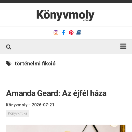
Kezdőlap
történelmi fikció
Könyvkritika
Könyvajánló
Amanda Geard: Az éjfél háza
Kapcsolat
Olvasó sarok
Könyvmoly
-
2026-07-21
Könyveim
Könyvkritika
Rólam