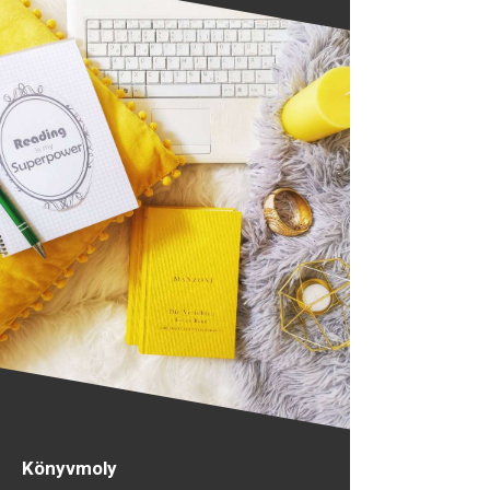
Könyvmoly