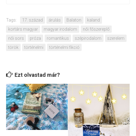
Tags:
17. század
árulás
Balaton
kaland
kortárs magyar
magyar irodalom
női főszereplő
női sors
próza
romantikus
szépirodalom
szerelem
török
történelmi
történelmi fikció
Ezt olvastad már?