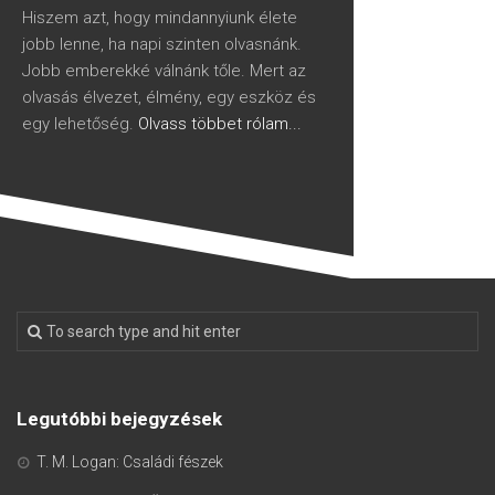
Hiszem azt, hogy mindannyiunk élete
jobb lenne, ha napi szinten olvasnánk.
Jobb emberekké válnánk tőle. Mert az
olvasás élvezet, élmény, egy eszköz és
egy lehetőség.
Olvass többet rólam...
Legutóbbi bejegyzések
T. M. Logan: Családi fészek