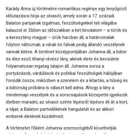
Karády Anna új történelmi-romantikus regénye egy lenyűgöző
időutazásra hívja az olvasót, amely során a 17. századi
Balaton partjainak izgalmas, feszültségekkel teli világába
kalauzol el. Ebben az időszakban a két birodalom – a török és
a keresztény magyar – örök harcban áll, a határvonalak
folyton változnak, a várak és falvak pedig állandó veszélynek
vannak kitéve. A történet középpontjában Johanna áll, a bátor
és éles eszű tihanyi révész lány, akinek élete és becsülete
folyamatosan ingatag talajon áll. Johanna sorsa a
portyázások, várdúlások és politikai feszültségek hálójában
fonódik össze, miközben a szerelem és a kitartás, a hűség és
a bátorság próbáira is választ kell adnia. Ahogy a lány a
mindennapi veszélyek és a sorscsapások közepette igyekszik
életben maradni, az olvasó szinte lépésről lépésre éli át a kort,
a tájat, a Balaton partvidékének hangulatát és az akkori
emberek életének küzdelmeit.
A történetet főként Johanna szemszögéből követhetjük