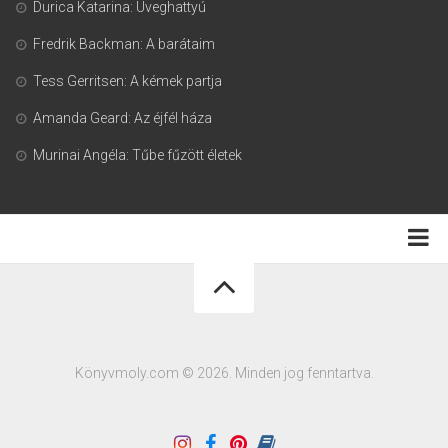
Durica Katarina: Üveghattyú
Fredrik Backman: A barátaim
Tess Gerritsen: A kémek partja
Amanda Geard: Az éjfél háza
Murinai Angéla: Tűbe fűzött életek
Adatkezelési tájékoztató
Könyvmoly.com © 2026. Minden jog fenntartva.