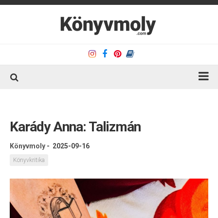
Kezdőlap
Könyvkritika
Karády Anna: Talizmán
Könyvajánló
Könyvmoly
-
2025-09-16
Kapcsolat
Könyvkritika
Olvasó sarok
Könyveim
Rólam