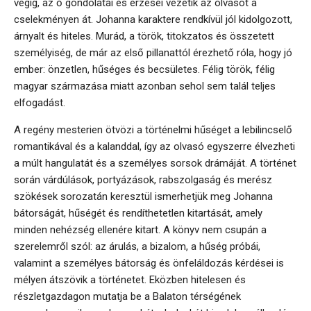
végig, az ő gondolatai és érzései vezetik az olvasót a
cselekményen át. Johanna karaktere rendkívül jól kidolgozott,
árnyalt és hiteles. Murád, a török, titokzatos és összetett
személyiség, de már az első pillanattól érezhető róla, hogy jó
ember: önzetlen, hűséges és becsületes. Félig török, félig
magyar származása miatt azonban sehol sem talál teljes
elfogadást.
A regény mesterien ötvözi a történelmi hűséget a lebilincselő
romantikával és a kalanddal, így az olvasó egyszerre élvezheti
a múlt hangulatát és a személyes sorsok drámáját. A történet
során várdúlások, portyázások, rabszolgaság és merész
szökések sorozatán keresztül ismerhetjük meg Johanna
bátorságát, hűségét és rendíthetetlen kitartását, amely
minden nehézség ellenére kitart. A könyv nem csupán a
szerelemről szól: az árulás, a bizalom, a hűség próbái,
valamint a személyes bátorság és önfeláldozás kérdései is
mélyen átszövik a történetet. Eközben hitelesen és
részletgazdagon mutatja be a Balaton térségének