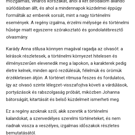
mozgalmas, viharos korszakát, ahol a két birodalom állandó
súrlódásban állt, és ahol a mindennapok küzdelmei éppúgy
formálták az emberek sorsát, mint a nagy történelmi
események. A regény izgalma, érzelmi mélysége és történelmi
hűsége miatt egyszerre szórakoztató és gondolatébresztő
olvasmány.
Karády Anna stílusa könnyen magával ragadja az olvasót: a
leírások részletesek, a történelmi környezet hitelesen és
élményszerűen elevenedik meg a lapokon, a karakterek pedig
életre kelnek, minden apró rezdülésük, félelmük és örömük
érzékletesen átjön. A történet ritmusa feszes és fordulatos,
így az olvasó szinte lélegzet-visszafojtva követi a várdúlások,
portyázások és rabszolgaság próbáit, miközben Johanna
bátorságát, kitartását és belső küzdelmeit ismerheti meg.
Ez a regény azoknak szól, akik szeretik a történelmi
kalandokat, a szenvedélyes szerelmi történeteket, és nem
riadnak vissza a veszélyes, izgalmas időszakok részletes
bemutatásától.