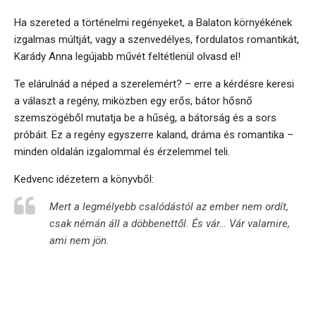
Ha szereted a történelmi regényeket, a Balaton környékének
izgalmas múltját, vagy a szenvedélyes, fordulatos romantikát,
Karády Anna legújabb művét feltétlenül olvasd el!
Te elárulnád a néped a szerelemért? – erre a kérdésre keresi
a választ a regény, miközben egy erős, bátor hősnő
szemszögéből mutatja be a hűség, a bátorság és a sors
próbáit. Ez a regény egyszerre kaland, dráma és romantika –
minden oldalán izgalommal és érzelemmel teli.
Kedvenc idézetem a könyvből:
Mert a legmélyebb csalódástól az ember nem ordít,
csak némán áll a döbbenettől. És vár… Vár valamire,
ami nem jön.