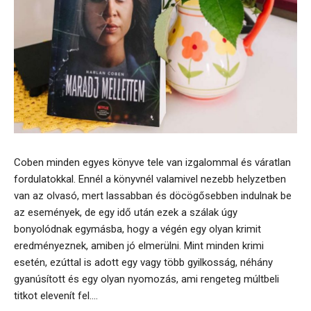
Coben minden egyes könyve tele van izgalommal és váratlan
fordulatokkal. Ennél a könyvnél valamivel nezebb helyzetben
van az olvasó, mert lassabban és döcögősebben indulnak be
az események, de egy idő után ezek a szálak úgy
bonyolódnak egymásba, hogy a végén egy olyan krimit
eredményeznek, amiben jó elmerülni. Mint minden krimi
esetén, ezúttal is adott egy vagy több gyilkosság, néhány
gyanúsított és egy olyan nyomozás, ami rengeteg múltbeli
titkot elevenít fel....