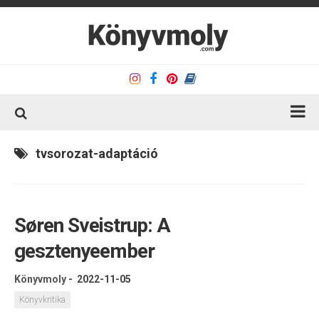
Kezdőlap
tvsorozat-adaptáció
Könyvkritika
Könyvajánló
Søren Sveistrup: A
Kapcsolat
gesztenyeember
Olvasó sarok
Könyveim
Könyvmoly
-
2022-11-05
Rólam
Könyvkritika