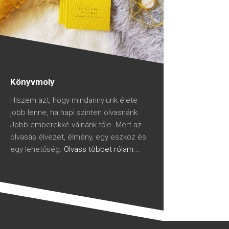
Könyvmoly
Hiszem azt, hogy mindannyiunk élete
jobb lenne, ha napi szinten olvasnánk.
Jobb emberekké válnánk tőle. Mert az
olvasás élvezet, élmény, egy eszköz és
egy lehetőség.
Olvass többet rólam...