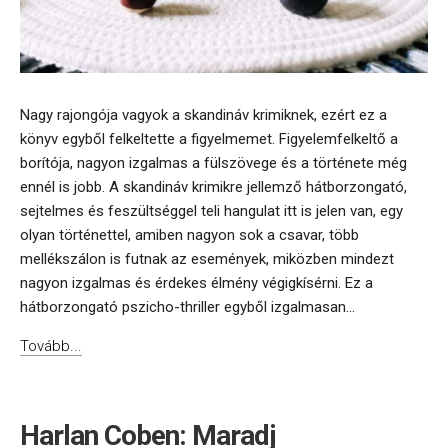
Nagy rajongója vagyok a skandináv krimiknek, ezért ez a
könyv egyből felkeltette a figyelmemet. Figyelemfelkeltő a
borítója, nagyon izgalmas a fülszövege és a története még
ennél is jobb. A skandináv krimikre jellemző hátborzongató,
sejtelmes és feszültséggel teli hangulat itt is jelen van, egy
olyan történettel, amiben nagyon sok a csavar, több
mellékszálon is futnak az események, miközben mindezt
nagyon izgalmas és érdekes élmény végigkísérni. Ez a
hátborzongató pszicho-thriller egyből izgalmasan...
Tovább...
Harlan Coben: Maradj