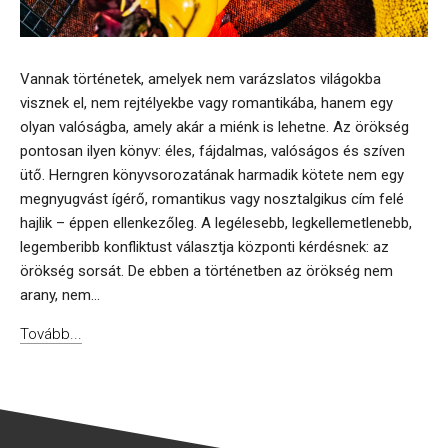
Vannak történetek, amelyek nem varázslatos világokba
visznek el, nem rejtélyekbe vagy romantikába, hanem egy
olyan valóságba, amely akár a miénk is lehetne. Az örökség
pontosan ilyen könyv: éles, fájdalmas, valóságos és szíven
ütő. Herngren könyvsorozatának harmadik kötete nem egy
megnyugvást ígérő, romantikus vagy nosztalgikus cím felé
hajlik – éppen ellenkezőleg. A legélesebb, legkellemetlenebb,
legemberibb konfliktust választja központi kérdésnek: az
örökség sorsát. De ebben a történetben az örökség nem
arany, nem...
Tovább...