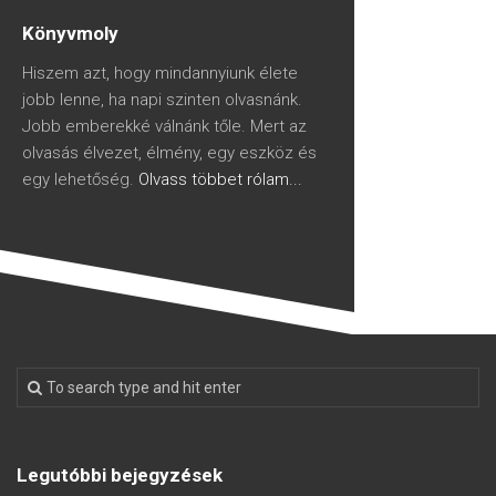
Könyvmoly
Hiszem azt, hogy mindannyiunk élete
jobb lenne, ha napi szinten olvasnánk.
Jobb emberekké válnánk tőle. Mert az
olvasás élvezet, élmény, egy eszköz és
egy lehetőség.
Olvass többet rólam...
Legutóbbi bejegyzések