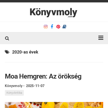
Kezdőlap
2020-as évek
Könyvkritika
Könyvajánló
Moa Herngren: Az örökség
Kapcsolat
Olvasó sarok
Könyvmoly
-
2025-11-07
Könyveim
Könyvkritika
Rólam