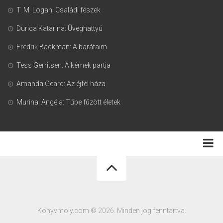
T. M. Logan: Családi fészek
Durica Katarina: Üveghattyú
Fredrik Backman: A barátaim
Tess Gerritsen: A kémek partja
Amanda Geard: Az éjfél háza
Murinai Angéla: Tűbe fűzött életek
Adatkezelési tájékoztató
Könyvmoly.com © 2026. Minden jog fenntartva.