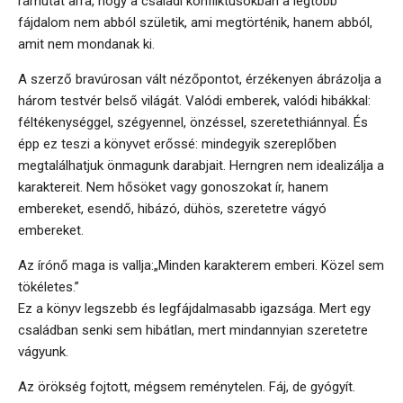
rámutat arra, hogy a családi konfliktusokban a legtöbb
fájdalom nem abból születik, ami megtörténik, hanem abból,
amit nem mondanak ki.
A szerző bravúrosan vált nézőpontot, érzékenyen ábrázolja a
három testvér belső világát. Valódi emberek, valódi hibákkal:
féltékenységgel, szégyennel, önzéssel, szeretethiánnyal. És
épp ez teszi a könyvet erőssé: mindegyik szereplőben
megtalálhatjuk önmagunk darabjait. Herngren nem idealizálja a
karaktereit. Nem hősöket vagy gonoszokat ír, hanem
embereket, esendő, hibázó, dühös, szeretetre vágyó
embereket.
Az írónő maga is vallja:„Minden karakterem emberi. Közel sem
tökéletes.”
Ez a könyv legszebb és legfájdalmasabb igazsága. Mert egy
családban senki sem hibátlan, mert mindannyian szeretetre
vágyunk.
Az örökség fojtott, mégsem reménytelen. Fáj, de gyógyít.