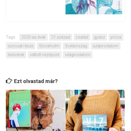
Tags:
2020-as évek
21.század
család
gyász
próza
sorozat része
Stockholm
Svédország
szépirodalom
testvérek
váltott nézőpont
világirodalom
Ezt olvastad már?