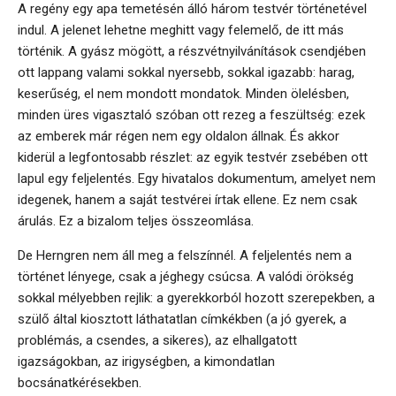
A regény egy apa temetésén álló három testvér történetével
indul. A jelenet lehetne meghitt vagy felemelő, de itt más
történik. A gyász mögött, a részvétnyilvánítások csendjében
ott lappang valami sokkal nyersebb, sokkal igazabb: harag,
keserűség, el nem mondott mondatok. Minden ölelésben,
minden üres vigasztaló szóban ott rezeg a feszültség: ezek
az emberek már régen nem egy oldalon állnak. És akkor
kiderül a legfontosabb részlet: az egyik testvér zsebében ott
lapul egy feljelentés. Egy hivatalos dokumentum, amelyet nem
idegenek, hanem a saját testvérei írtak ellene. Ez nem csak
árulás. Ez a bizalom teljes összeomlása.
De Herngren nem áll meg a felszínnél. A feljelentés nem a
történet lényege, csak a jéghegy csúcsa. A valódi örökség
sokkal mélyebben rejlik: a gyerekkorból hozott szerepekben, a
szülő által kiosztott láthatatlan címkékben (a jó gyerek, a
problémás, a csendes, a sikeres), az elhallgatott
igazságokban, az irigységben, a kimondatlan
bocsánatkérésekben.