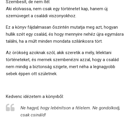
Szembesít, de nem ítél.
Aki elolvassa, nem csak egy történetet kap, hanem új
szemüveget a családi viszonyokhoz.
Ez a könyv fájdalmasan őszintén mutatja meg azt, hogyan
hullik szét egy család, és hogy mennyire nehéz újra egymásra
találni, ha a múlt minden mondata szilánkosra tört.
Az örökség azoknak szól, akik szeretik a mély, lélektani
történeteket, és mernek szembenézni azzal, hogy a család
nem mindig a biztonság szigete, mert néha a legnagyobb
sebek éppen ott születnek.
Kedvenc idézetem a könyvből:
Ne hagyd, hogy lebénítson a félelem. Ne gondolkodj,
csak csináld!