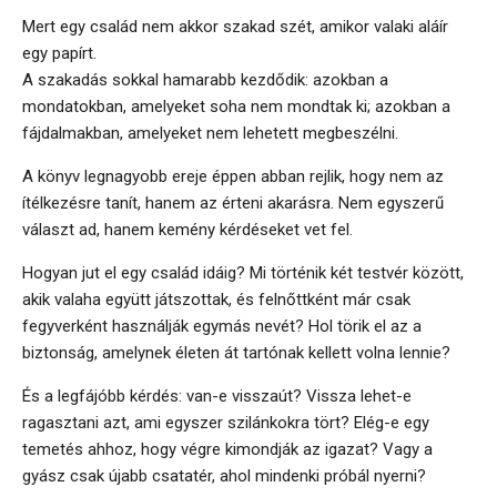
Mert egy család nem akkor szakad szét, amikor valaki aláír
egy papírt.
A szakadás sokkal hamarabb kezdődik: azokban a
mondatokban, amelyeket soha nem mondtak ki; azokban a
fájdalmakban, amelyeket nem lehetett megbeszélni.
A könyv legnagyobb ereje éppen abban rejlik, hogy nem az
ítélkezésre tanít, hanem az érteni akarásra. Nem egyszerű
választ ad, hanem kemény kérdéseket vet fel.
Hogyan jut el egy család idáig? Mi történik két testvér között,
akik valaha együtt játszottak, és felnőttként már csak
fegyverként használják egymás nevét? Hol törik el az a
biztonság, amelynek életen át tartónak kellett volna lennie?
És a legfájóbb kérdés: van-e visszaút? Vissza lehet-e
ragasztani azt, ami egyszer szilánkokra tört? Elég-e egy
temetés ahhoz, hogy végre kimondják az igazat? Vagy a
gyász csak újabb csatatér, ahol mindenki próbál nyerni?