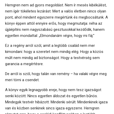
Herngren nem ad gyors megoldást. Nem ír mesés kibékülést,
nem ígér tökéletes lezárást. Mert a valós életben nincs olyan
pont, ahol mindent egyszerre megértünk és megbocsátunk. A
könyv éppen attól ennyire erős, hogy megmutatja: néha az
újjáépítés nem nagyszabású gesztusokkal kezdődik, hanem
egyetlen mondattal: „Elmondanám végre, hogy mi fáj.”
Ez a regény arról szól, amit a legtöbb család nem mer
kimondani: hogy a szeretet nem mindig elég. Hogy a közös
múlt nem mindig ad biztonságot. Hogy a testvérség sem
garancia a megértésre.
De arról is szól, hogy talán van remény – ha valaki végre meg
meri törni a csendet.
A könyv egyik legnagyobb ereje, hogy nem tesz igazságot
senki között. Nincs egyetlen áldozat és egyetlen bűnös.
Mindegyik testvér hibázott. Mindenki sérült. Mindenkinek igaza
van és közben senkinek sincs igaza egyszerre. Herngren