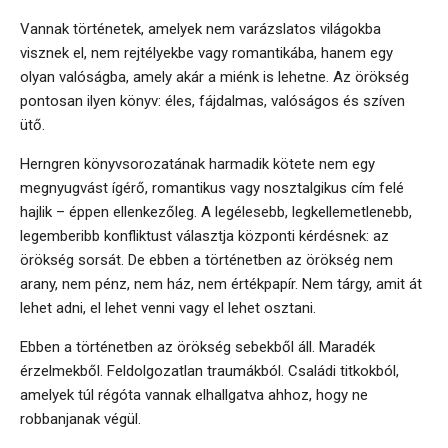
Vannak történetek, amelyek nem varázslatos világokba
visznek el, nem rejtélyekbe vagy romantikába, hanem egy
olyan valóságba, amely akár a miénk is lehetne. Az örökség
pontosan ilyen könyv: éles, fájdalmas, valóságos és szíven
ütő.
Herngren könyvsorozatának harmadik kötete nem egy
megnyugvást ígérő, romantikus vagy nosztalgikus cím felé
hajlik – éppen ellenkezőleg. A legélesebb, legkellemetlenebb,
legemberibb konfliktust választja központi kérdésnek: az
örökség sorsát. De ebben a történetben az örökség nem
arany, nem pénz, nem ház, nem értékpapír. Nem tárgy, amit át
lehet adni, el lehet venni vagy el lehet osztani.
Ebben a történetben az örökség sebekből áll. Maradék
érzelmekből. Feldolgozatlan traumákból. Családi titkokból,
amelyek túl régóta vannak elhallgatva ahhoz, hogy ne
robbanjanak végül.