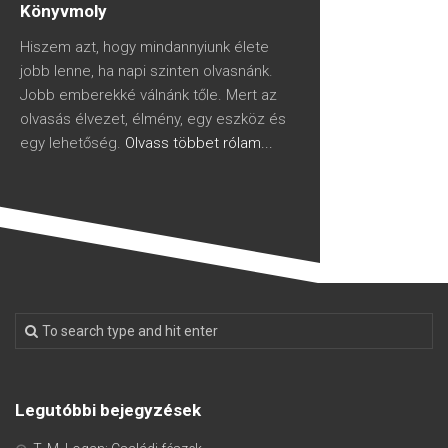
Könyvmoly
Hiszem azt, hogy mindannyiunk élete
jobb lenne, ha napi szinten olvasnánk.
Jobb emberekké válnánk tőle. Mert az
olvasás élvezet, élmény, egy eszköz és
egy lehetőség.
Olvass többet rólam...
Legutóbbi bejegyzések