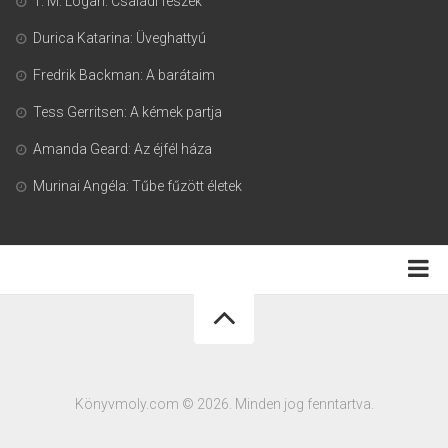
T. M. Logan: Családi fészek
Durica Katarina: Üveghattyú
Fredrik Backman: A barátaim
Tess Gerritsen: A kémek partja
Amanda Geard: Az éjfél háza
Murinai Angéla: Tűbe fűzött életek
Adatkezelési tájékoztató
Könyvmoly.com © 2026. Minden jog fenntartva.