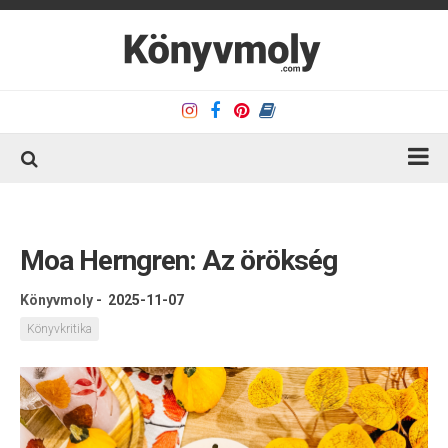
Kezdőlap
Könyvkritika
Moa Herngren: Az örökség
Könyvajánló
Könyvmoly
-
2025-11-07
Kapcsolat
Könyvkritika
Olvasó sarok
Könyveim
Rólam