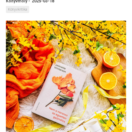
Könyvmoly
-
2025-03-18
Könyvkritika