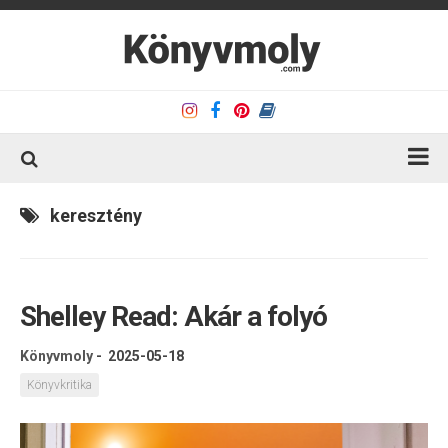
Kezdőlap
keresztény
Könyvkritika
Könyvajánló
Shelley Read: Akár a folyó
Kapcsolat
Olvasó sarok
Könyvmoly
-
2025-05-18
Könyveim
Könyvkritika
Rólam