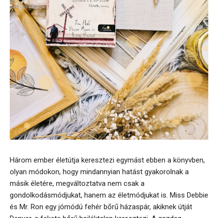
Három ember életútja keresztezi egymást ebben a könyvben,
olyan módokon, hogy mindannyian hatást gyakorolnak a
másik életére, megváltoztatva nem csak a
gondolkodásmódjukat, hanem az életmódjukat is. Miss Debbie
és Mr. Ron egy jómódú fehér bőrű házaspár, akiknek útját