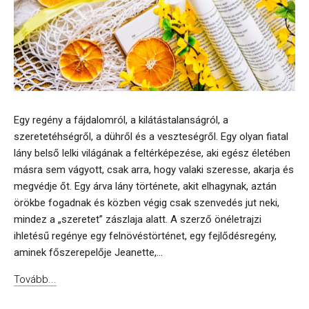
Egy regény a fájdalomról, a kilátástalanságról, a
szeretetéhségről, a dühről és a veszteségről. Egy olyan fiatal
lány belső lelki világának a feltérképezése, aki egész életében
másra sem vágyott, csak arra, hogy valaki szeresse, akarja és
megvédje őt. Egy árva lány története, akit elhagynak, aztán
örökbe fogadnak és közben végig csak szenvedés jut neki,
mindez a „szeretet” zászlaja alatt. A szerző önéletrajzi
ihletésű regénye egy felnövéstörténet, egy fejlődésregény,
aminek főszerepelője Jeanette,...
Tovább...