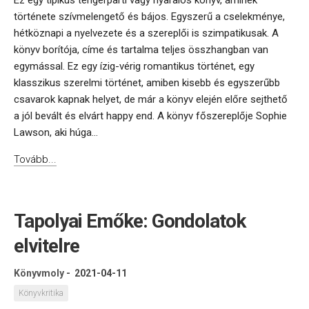
Ez egy tipikus tengerparti vagy nyaralós könyv, aminek
története szívmelengető és bájos. Egyszerű a cselekménye,
hétköznapi a nyelvezete és a szereplői is szimpatikusak. A
könyv borítója, címe és tartalma teljes összhangban van
egymással. Ez egy ízig-vérig romantikus történet, egy
klasszikus szerelmi történet, amiben kisebb és egyszerűbb
csavarok kapnak helyet, de már a könyv elején előre sejthető
a jól bevált és elvárt happy end. A könyv főszereplője Sophie
Lawson, aki húga...
Tovább...
Tapolyai Emőke: Gondolatok
elvitelre
Könyvmoly
-
2021-04-11
Könyvkritika