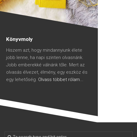
Könyvmoly
Hiszem azt, hogy mindannyiunk élete
jobb lenne, ha napi szinten olvasnánk.
Jobb emberekké válnánk tőle. Mert az
olvasás élvezet, élmény, egy eszköz és
egy lehetőség.
Olvass többet rólam...