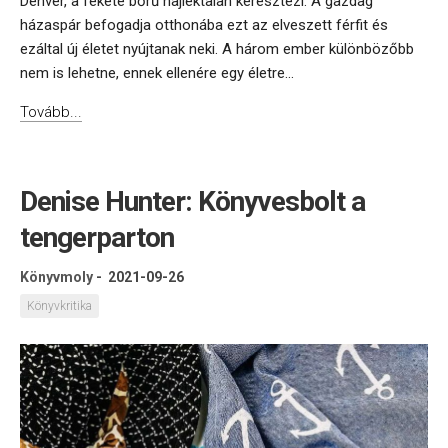
Denver, a fekete bőrű hajléktalan keresztezi. A gazdag
házaspár befogadja otthonába ezt az elveszett férfit és
ezáltal új életet nyújtanak neki. A három ember különbözőbb
nem is lehetne, ennek ellenére egy életre...
Tovább...
Denise Hunter: Könyvesbolt a
tengerparton
Könyvmoly
-
2021-09-26
Könyvkritika