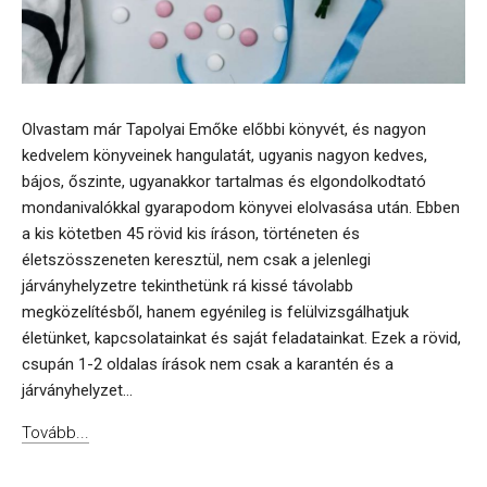
Olvastam már Tapolyai Emőke előbbi könyvét, és nagyon
kedvelem könyveinek hangulatát, ugyanis nagyon kedves,
bájos, őszinte, ugyanakkor tartalmas és elgondolkodtató
mondanivalókkal gyarapodom könyvei elolvasása után. Ebben
a kis kötetben 45 rövid kis íráson, történeten és
életszösszeneten keresztül, nem csak a jelenlegi
járványhelyzetre tekinthetünk rá kissé távolabb
megközelítésből, hanem egyénileg is felülvizsgálhatjuk
életünket, kapcsolatainkat és saját feladatainkat. Ezek a rövid,
csupán 1-2 oldalas írások nem csak a karantén és a
járványhelyzet...
Tovább...