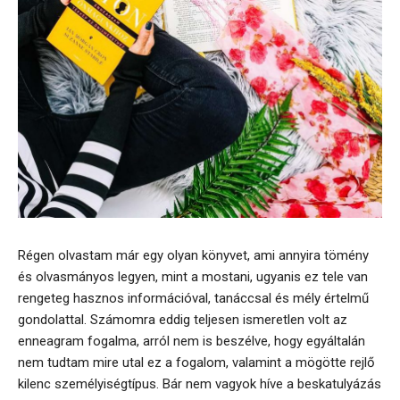
Régen olvastam már egy olyan könyvet, ami annyira tömény
és olvasmányos legyen, mint a mostani, ugyanis ez tele van
rengeteg hasznos információval, tanáccsal és mély értelmű
gondolattal. Számomra eddig teljesen ismeretlen volt az
enneagram fogalma, arról nem is beszélve, hogy egyáltalán
nem tudtam mire utal ez a fogalom, valamint a mögötte rejlő
kilenc személyiségtípus. Bár nem vagyok híve a beskatulyázás