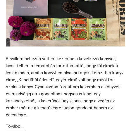
Bevallom nehezen vettem kezembe a következő könyvet,
kicsit féltem a témától és tartottam attól, hogy túl elméleti
lesz minden, amit a könyvben olvasni fogok. Tetszett a könyv
címe, „Keserűből édeset”, egyértelmű volt hogy miről fog
szólni a könyv. Gyanakvóan forgattam kezemben a könyvet,
és mindvégig arra gondoltam, hogyan is lehet egy
krízishelyzetből, a keserűből, úgy kijönni, hogy a végén az
ember már ne a keserűségre tudjon gondolni, hanem az
édességre....
Tovább...