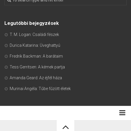
Legutóbbi bejegyzések
T. M. Logan: Családi fészek
Durica Katarina: Üveghattyú
Fredrik Backman: A barátaim
Tess Gerritsen: A kémek partja
Amanda Geard: Az éjfél háza
Murinai Angéla: Tűbe fűzött életek
Adatkezelési tájékoztató