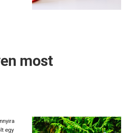
yen most
nnyira
lt egy