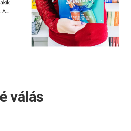
akik
A...
é válás