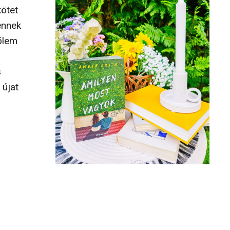
kötet
ennek
lőlem
s
 újat