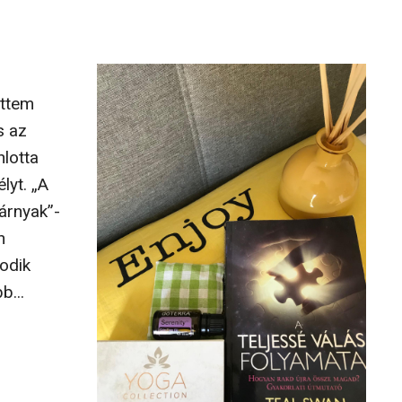
ettem
s az
nlotta
lyt. „A
 árnyak”-
n
sodik
b...