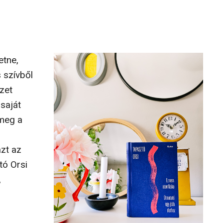
etne,
 szívből
zet
 saját
 meg a
zt az
tó Orsi
,