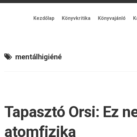
Kezdőlap
Könyvkritika
Könyvajánló
K
mentálhigiéné
Tapasztó Orsi: Ez 
atomfizika