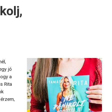
kolj,
él,
egy jó
hogy a
s Rita
ok
y érzem,