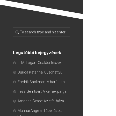
Legutóbbi bejegyzések
T. M. Logan: Családi fészek
Durica Katarina: Üveghattyú
Fredrik Backman: A barátaim
Tess Gerritsen: A kémek partja
Amanda Geard: Az éjfél háza
Murinai Angéla: Tűbe fűzött