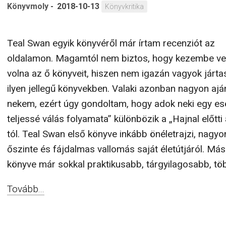
Könyvmoly
-
2018-10-13
Könyvkritika
Teal Swan egyik könyvéről már írtam recenziót az
oldalamon. Magamtól nem biztos, hogy kezembe v
volna az ő könyveit, hiszen nem igazán vagyok járta
ilyen jellegű könyvekben. Valaki azonban nagyon ajá
nekem, ezért úgy gondoltam, hogy adok neki egy esé
teljessé válás folyamata” különbözik a „Hajnal előtti
tól. Teal Swan első könyve inkább önéletrajzi, nagyo
őszinte és fájdalmas vallomás saját életútjáról. Má
könyve már sokkal praktikusabb, tárgyilagosabb, töb
Tovább...