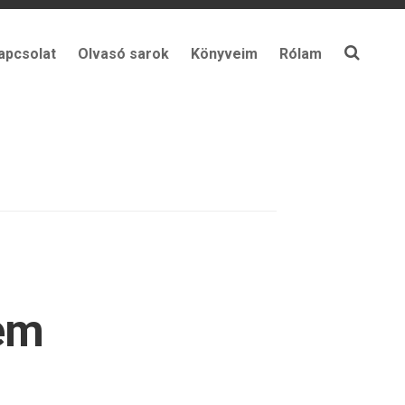
apcsolat
Olvasó sarok
Könyveim
Rólam
nem