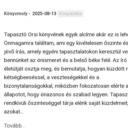
Könyvmoly
-
2025-08-13
Könyvkritika
Tapasztó Orsi könyvének egyik alcíme akár ez is leh
Önmagamra találtam, ami egy kivételesen őszinte és
jövő írás, amely egyéni tapasztalatokon keresztül ve
bennünket az önismeret és a belső béke felé. Az író
életútját osztja meg, és bemutatja, hogyan küzdött
kétségbeeséssel, a veszteségekkel és a
bizonytalanságokkal, miközben fokozatosan elérte a
állapotot, hogy önazonos és szabad legyen. Tapasz
rendkívüli őszinteséggel tárja elénk saját küzdelmeit
azokat...
Tovább...