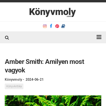
Kezdőlap
Könyvkritika
Amber Smith: Amilyen most
Könyvajánló
vagyok
Kapcsolat
Könyvmoly
-
2024-06-21
Olvasó sarok
Könyvkritika
Könyveim
Rólam