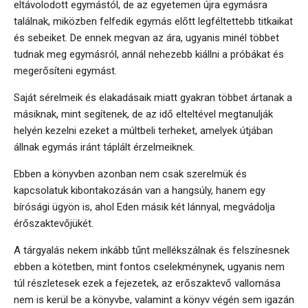
eltávolodott egymástól, de az egyetemen újra egymásra
találnak, miközben felfedik egymás előtt legféltettebb titkaikat
és sebeiket. De ennek megvan az ára, ugyanis minél többet
tudnak meg egymásról, annál nehezebb kiállni a próbákat és
megerősíteni egymást.
Saját sérelmeik és elakadásaik miatt gyakran többet ártanak a
másiknak, mint segítenek, de az idő elteltével megtanulják
helyén kezelni ezeket a múltbeli terheket, amelyek útjában
állnak egymás iránt táplált érzelmeiknek.
Ebben a könyvben azonban nem csak szerelmük és
kapcsolatuk kibontakozásán van a hangsúly, hanem egy
bírósági ügyön is, ahol Eden másik két lánnyal, megvádolja
érőszaktevőjükét.
A tárgyalás nekem inkább tűnt mellékszálnak és felszínesnek
ebben a kötetben, mint fontos cselekménynek, ugyanis nem
túl részletesek ezek a fejezetek, az erőszaktevő vallomása
nem is kerül be a könyvbe, valamint a könyv végén sem igazán