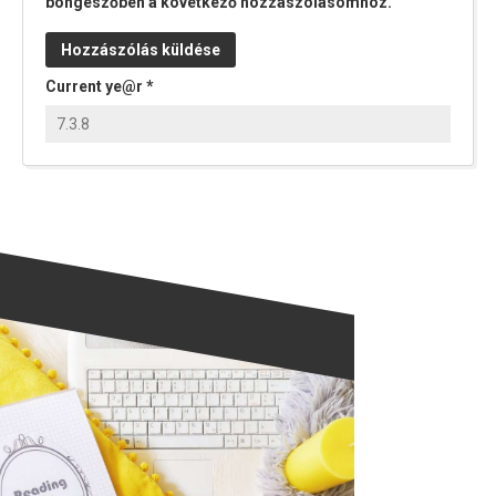
böngészőben a következő hozzászólásomhoz.
Current ye@r
*