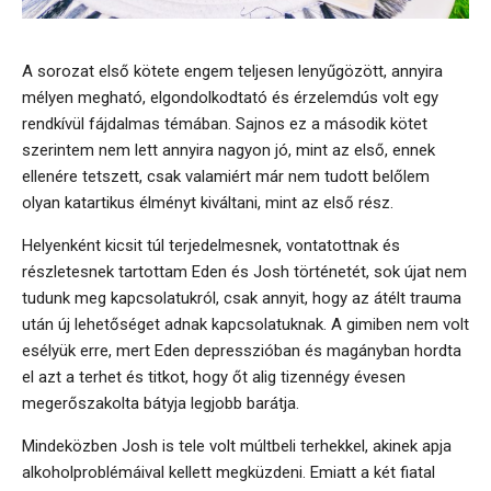
A sorozat első kötete engem teljesen lenyűgözött, annyira
mélyen megható, elgondolkodtató és érzelemdús volt egy
rendkívül fájdalmas témában. Sajnos ez a második kötet
szerintem nem lett annyira nagyon jó, mint az első, ennek
ellenére tetszett, csak valamiért már nem tudott belőlem
olyan katartikus élményt kiváltani, mint az első rész.
Helyenként kicsit túl terjedelmesnek, vontatottnak és
részletesnek tartottam Eden és Josh történetét, sok újat nem
tudunk meg kapcsolatukról, csak annyit, hogy az átélt trauma
után új lehetőséget adnak kapcsolatuknak. A gimiben nem volt
esélyük erre, mert Eden depresszióban és magányban hordta
el azt a terhet és titkot, hogy őt alig tizennégy évesen
megerőszakolta bátyja legjobb barátja.
Mindeközben Josh is tele volt múltbeli terhekkel, akinek apja
alkoholproblémáival kellett megküzdeni. Emiatt a két fiatal