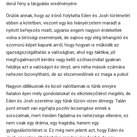
derül fény a tárgyalás eredményére.
Örülök annak, hogy az írónő folytatta Eden és Josh történetét
ebben a kötetben, viszont egy kis hiányérzetem maradt a
nyitott befejezés miatt, ugyanis engem nagyon érdekeltek
volna a bírósági események, de sajnos egy elég lehangoló és
szomorú képet kapunk arról, hogy hogyan is működik az
igazságszolgáltatás a valóságban, ahol egy taktikai, jól
megfogalmazott kérdés vagy kellő szóhasználat gyakran
felülírja azt a valóságot és tényt, ami néha mások számára
nehezen bizonyítható, de az elszenvedőnek ez maga a pokol.
Nagyon idillikusnak és kicsit valótlannak is tűnik ennyire
fiatalon ilyen mély gondolatokat és elköteleződést megélni, de
Eden és Josh szerelme úgy tűnik tűzön-vízen átmegy. Talán
pont emiatt van egyfajta pozitív lecsengése ennek a
sorozatnak, mert minden fájdalma és nehézsége ellenére, ez
nem csak egy dráma, egy tragédia, hanem egy
gyógyulástörténet is. Ez még nem jelenti azt, hogy Eden és