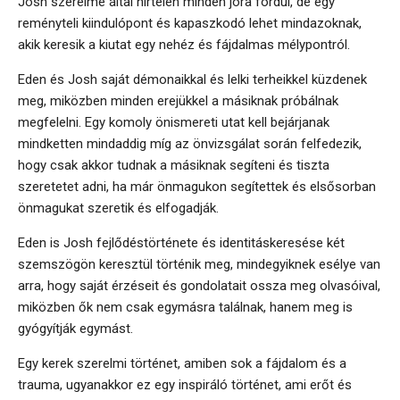
Josh szerelme által hirtelen minden jóra fordul, de egy
reményteli kiindulópont és kapaszkodó lehet mindazoknak,
akik keresik a kiutat egy nehéz és fájdalmas mélypontról.
Eden és Josh saját démonaikkal és lelki terheikkel küzdenek
meg, miközben minden erejükkel a másiknak próbálnak
megfelelni. Egy komoly önismereti utat kell bejárjanak
mindketten mindaddig míg az önvizsgálat során felfedezik,
hogy csak akkor tudnak a másiknak segíteni és tiszta
szeretetet adni, ha már önmagukon segítettek és elsősorban
önmagukat szeretik és elfogadják.
Eden is Josh fejlődéstörténete és identitáskeresése két
szemszögön keresztül történik meg, mindegyiknek esélye van
arra, hogy saját érzéseit és gondolatait ossza meg olvasóival,
miközben ők nem csak egymásra találnak, hanem meg is
gyógyítják egymást.
Egy kerek szerelmi történet, amiben sok a fájdalom és a
trauma, ugyanakkor ez egy inspiráló történet, ami erőt és