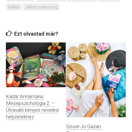
túlélés
váltott szemszög
Ezt olvastad már?
Kádár Annamária:
Mesepszichológia 2. –
Útravaló kényes nevelési
helyzetekhez
Sissel-Jo Gazan: