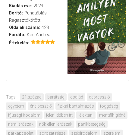
2024
Kiadás éve:
Puhatáblás,
Borító:
Ragasztókötött
423
Oldalak száma:
Kéri Andrea
Fordító:
Értékelés:
Tags:
21.század
barátság
család
depresszió
egyetem
énelbeszélő
fizikai bántalmazás
föggőség
ifjúsági irodalom
jelen időben írt
lélektani
mentálhigiéné
nemi erőszak
nők elleni erőszak
pánikbetegség
párkapcsolat
sorozat része
szépirodalom
szerelem