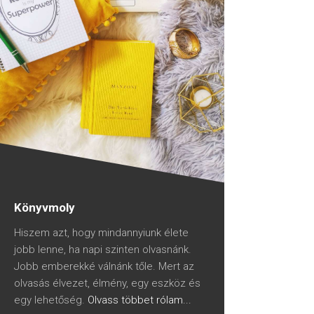
Könyvmoly
Hiszem azt, hogy mindannyiunk élete
jobb lenne, ha napi szinten olvasnánk.
Jobb emberekké válnánk tőle. Mert az
olvasás élvezet, élmény, egy eszköz és
egy lehetőség.
Olvass többet rólam...