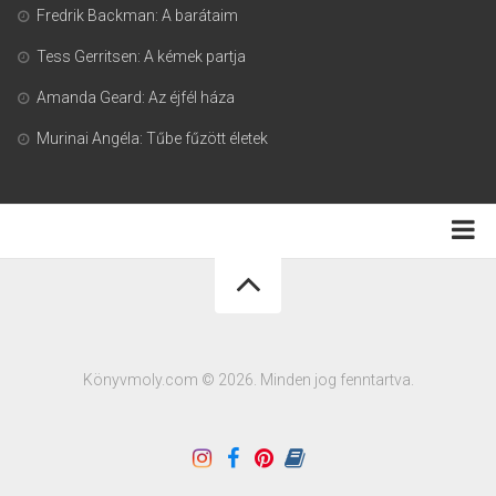
Fredrik Backman: A barátaim
Tess Gerritsen: A kémek partja
Amanda Geard: Az éjfél háza
Murinai Angéla: Tűbe fűzött életek
Adatkezelési tájékoztató
Könyvmoly.com © 2026. Minden jog fenntartva.