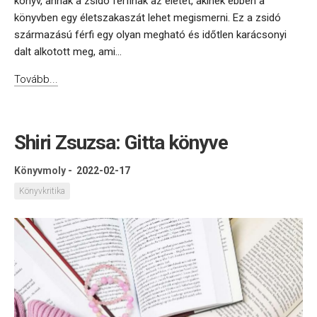
könyv, annak a zsidó férfinak az életét, akinek ebben a
könyvben egy életszakaszát lehet megismerni. Ez a zsidó
származású férfi egy olyan megható és időtlen karácsonyi
dalt alkotott meg, ami...
Tovább...
Shiri Zsuzsa: Gitta könyve
Könyvmoly
-
2022-02-17
Könyvkritika