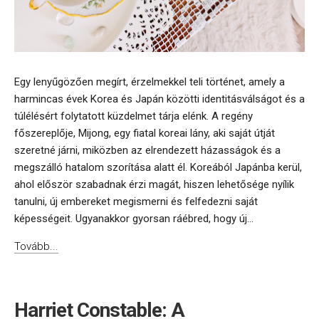
Egy lenyűgözően megírt, érzelmekkel teli történet, amely a
harmincas évek Korea és Japán közötti identitásválságot és a
túlélésért folytatott küzdelmet tárja elénk. A regény
főszereplője, Mijong, egy fiatal koreai lány, aki saját útját
szeretné járni, miközben az elrendezett házasságok és a
megszálló hatalom szorítása alatt él. Koreából Japánba kerül,
ahol először szabadnak érzi magát, hiszen lehetősége nyílik
tanulni, új embereket megismerni és felfedezni saját
képességeit. Ugyanakkor gyorsan ráébred, hogy új...
Tovább...
Harriet Constable: A