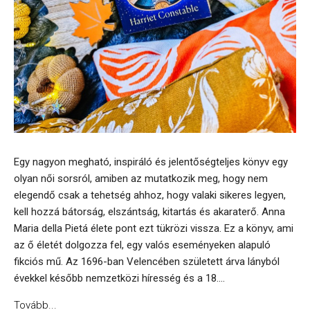
Egy nagyon megható, inspiráló és jelentőségteljes könyv egy
olyan női sorsról, amiben az mutatkozik meg, hogy nem
elegendő csak a tehetség ahhoz, hogy valaki sikeres legyen,
kell hozzá bátorság, elszántság, kitartás és akaraterő. Anna
Maria della Pietá élete pont ezt tükrözi vissza. Ez a könyv, ami
az ő életét dolgozza fel, egy valós eseményeken alapuló
fikciós mű. Az 1696-ban Velencében született árva lányból
évekkel később nemzetközi híresség és a 18....
Tovább...