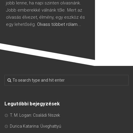
jobb lenne, ha napi szinten olvasnánk.
Jobb emberekké válnánk tőle. Mert az
olvasás élvezet, élmény, egy eszköz és
egy lehetőség.
Olvass többet rólam...
Legutóbbi bejegyzések
T. M. Logan: Családi fészek
Durica Katarina: Üveghattyú