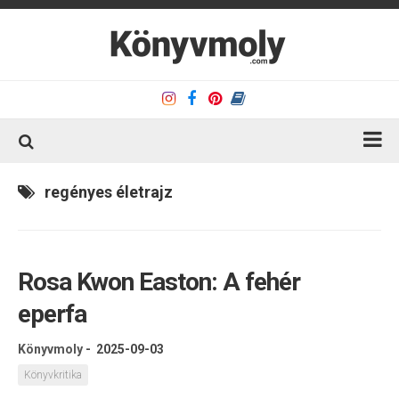
Kezdőlap
regényes életrajz
Könyvkritika
Könyvajánló
Rosa Kwon Easton: A fehér
Kapcsolat
eperfa
Olvasó sarok
Könyveim
Könyvmoly
-
2025-09-03
Rólam
Könyvkritika