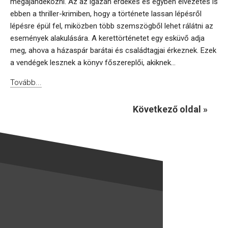
megajándékozni. Az az igazán érdekes és egyben élvezetes is
ebben a thriller-krimiben, hogy a története lassan lépésről
lépésre épül fel, miközben több szemszögből lehet rálátni az
események alakulására. A kerettörténetet egy esküvő adja
meg, ahova a házaspár barátai és családtagjai érkeznek. Ezek
a vendégek lesznek a könyv főszereplői, akiknek...
Tovább...
Következő oldal »