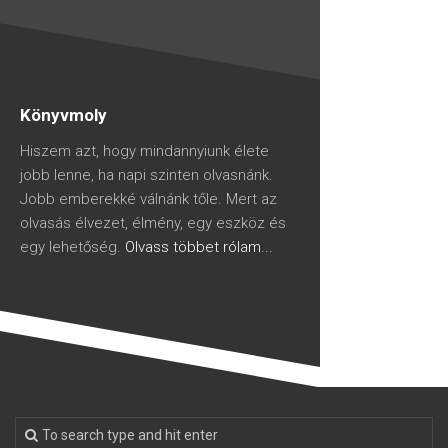
Könyvmoly
Hiszem azt, hogy mindannyiunk élete
jobb lenne, ha napi szinten olvasnánk.
Jobb emberekké válnánk tőle. Mert az
olvasás élvezet, élmény, egy eszköz és
egy lehetőség.
Olvass többet rólam...