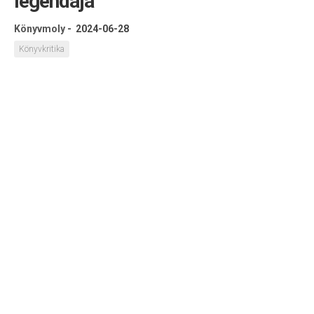
legendája
Könyvmoly
-
2024-06-28
Könyvkritika