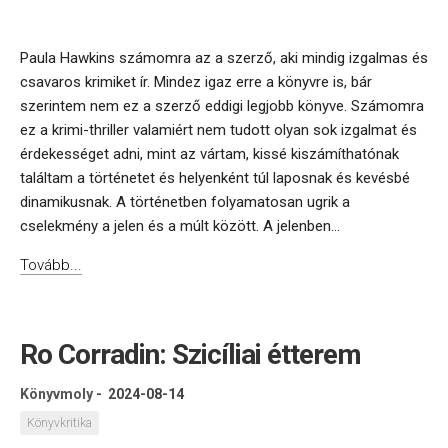
Paula Hawkins számomra az a szerző, aki mindig izgalmas és
csavaros krimiket ír. Mindez igaz erre a könyvre is, bár
szerintem nem ez a szerző eddigi legjobb könyve. Számomra
ez a krimi-thriller valamiért nem tudott olyan sok izgalmat és
érdekességet adni, mint az vártam, kissé kiszámíthatónak
találtam a történetet és helyenként túl laposnak és kevésbé
dinamikusnak. A történetben folyamatosan ugrik a
cselekmény a jelen és a múlt között. A jelenben...
Tovább...
Ro Corradin: Szicíliai étterem
Könyvmoly
-
2024-08-14
Könyvkritika