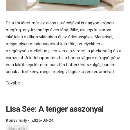
Ez a történet már az alapszituációjával is nagyon erősen
megfog: egy tizennégy éves lány, Billie, aki egy külvárosi
lakótelep szűkös világában él az édesanyjával, Marikával,
mégis olyan mindennapokat kap tőle, amelyekben a
szegénység mellett is jelen van a szeretet, a játékosság és a
varázslat. A ketchupos tészta, a hónap végére elfogyó pénz
és a lakótelepi lét nem pusztán háttérként szolgál, hanem
annak a törékeny, mégis meleg világnak a részei, amelyet...
Tovább...
Lisa See: A tenger asszonyai
Könyvmoly
-
2026-03-24
Könyvkritika