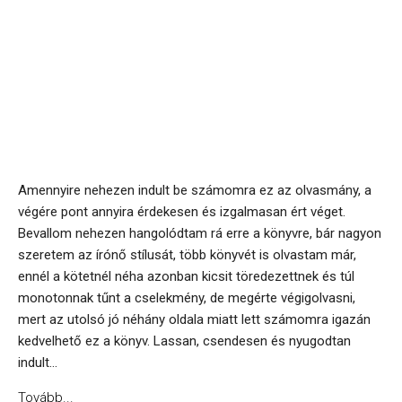
Amennyire nehezen indult be számomra ez az olvasmány, a
végére pont annyira érdekesen és izgalmasan ért véget.
Bevallom nehezen hangolódtam rá erre a könyvre, bár nagyon
szeretem az írónő stílusát, több könyvét is olvastam már,
ennél a kötetnél néha azonban kicsit töredezettnek és túl
monotonnak tűnt a cselekmény, de megérte végigolvasni,
mert az utolsó jó néhány oldala miatt lett számomra igazán
kedvelhető ez a könyv. Lassan, csendesen és nyugodtan
indult...
Tovább...