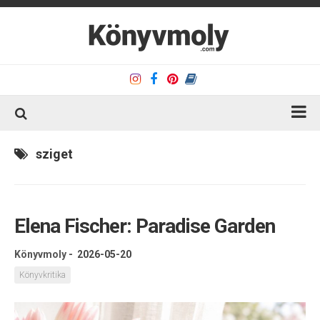
Kezdőlap
sziget
Könyvkritika
Könyvajánló
Elena Fischer: Paradise Garden
Kapcsolat
Olvasó sarok
Könyvmoly
-
2026-05-20
Könyveim
Könyvkritika
Rólam