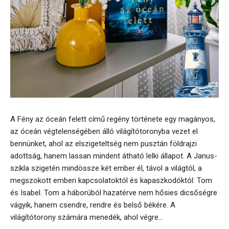
A Fény az óceán felett című regény története egy magányos,
az óceán végtelenségében álló világítótoronyba vezet el
bennünket, ahol az elszigeteltség nem pusztán földrajzi
adottság, hanem lassan mindent átható lelki állapot. A Janus-
szikla szigetén mindössze két ember él, távol a világtól, a
megszokott emberi kapcsolatoktól és kapaszkodóktól: Tom
és Isabel. Tom a háborúból hazatérve nem hősies dicsőségre
vágyik, hanem csendre, rendre és belső békére. A
világítótorony számára menedék, ahol végre...