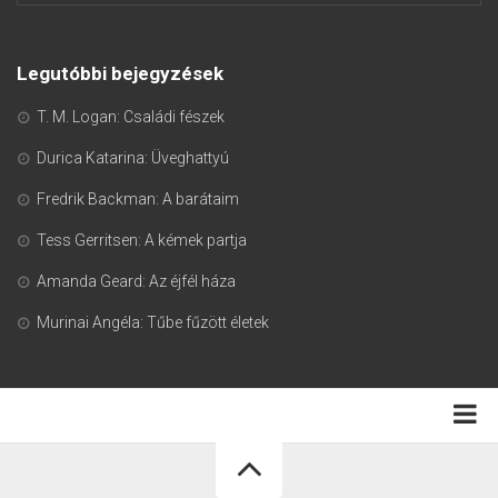
Legutóbbi bejegyzések
T. M. Logan: Családi fészek
Durica Katarina: Üveghattyú
Fredrik Backman: A barátaim
Tess Gerritsen: A kémek partja
Amanda Geard: Az éjfél háza
Murinai Angéla: Tűbe fűzött életek
Adatkezelési tájékoztató