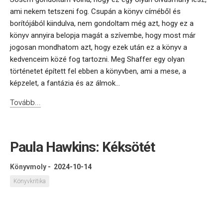
ami nekem tetszeni fog. Csupán a könyv címéből és
borítójából kiindulva, nem gondoltam még azt, hogy ez a
könyv annyira belopja magát a szívembe, hogy most már
jogosan mondhatom azt, hogy ezek után ez a könyv a
kedvenceim közé fog tartozni. Meg Shaffer egy olyan
történetet épített fel ebben a könyvben, ami a mese, a
képzelet, a fantázia és az álmok...
Tovább...
Paula Hawkins: Kéksötét
Könyvmoly
-
2024-10-14
Könyvkritika