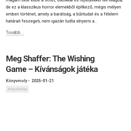
magam bele ebbe a sötét, titkokkal és rejtélyekkel teli világba,
de ez a klasszikus horror elemekből építkező, mégis mélyen
emberi történet, amely a barátság, a bűntudat és a félelem
határait feszegeti, nem igazán tudta elnyerni a...
Tovább...
Meg Shaffer: The Wishing
Game – Kívánságok játéka
Könyvmoly
-
2025-01-21
Könyvkritika