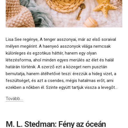
Lisa See regénye, A tenger asszonyai, már az első soraival
mélyen megérint. A haenyeó asszonyok világa nemcsak
különleges és egzotikus háttér, hanem egy olyan
létezésforma, ahol minden egyes merülés az élet és halál
határán történik. A szerző ezt a közeget nem pusztán
bemutatja, hanem átélhetővé teszi: érezzük a hideg vizet, a
feszültséget, és azt a csendes, mégis hatalmas erőt, ami
ezekben a nőkben él. Szinte együtt tartjuk vissza a levegőt...
Tovább...
M. L. Stedman: Fény az óceán