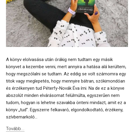
A könyv elolvasása után órákig nem tudtam egy másik
könyvet a kezembe venni, mert annyira a hatása alá kerültem,
hogy megszólalni se tudtam. Az eddig se volt számomra egy
titok vagy meglepetés, hogy mennyire bátran, szókimondóan
és érzékenyen tud Péterfy-Novák Éva írni. Na de ez a könyve
abszolút minden elvárásomat felülmúlta, egyszerűen nem
tudom, hogyan is lehetne szavakba önteni mindazt, amit ez a
könyv „tud”. Egyszerre felkavaró, elgondolkodtató, érzékeny,
szívbemarkoló...
Tovább...