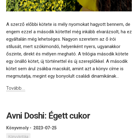
A szerző előbbi kötete is mély nyomokat hagyott bennem, de
engem ezzel a második kötettel még inkább elvarázsolt, ha ez
egyáltalán még lehetséges. Nagyon szeretem az ő írói
stílusát, mert szókimondó, helyenként nyers, ugyanakkor
őszinte, direkt és mélyen megható. A trilógia második kötete
egy önálló kötet, új történettel és új szereplőkkel. A második
kötet sem árul zsákba macskát, amint azt a könyv címe is
megmutatja, megint egy bonyolult családi dinamikának...
Tovább...
Avni Doshi: Égett cukor
Könyvmoly
-
2023-07-25
Könyvkritika