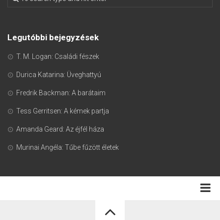
Legutóbbi bejegyzések
T. M. Logan: Családi fészek
Durica Katarina: Üveghattyú
Fredrik Backman: A barátaim
Tess Gerritsen: A kémek partja
Amanda Geard: Az éjfél háza
Murinai Angéla: Tűbe fűzött életek
Adatkezelési tájékoztató