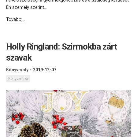
nevelőszülőség, a gyermekgondozás és a szülőség kérdését.
Én személy szerint...
Tovább...
Holly Ringland: Szirmokba zárt
szavak
Könyvmoly
-
2019-12-07
Könyvkritika