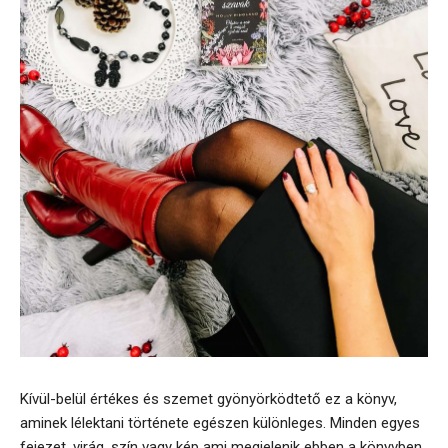
Kívül-belül értékes és szemet gyönyörködtető ez a könyv,
aminek lélektani története egészen különleges. Minden egyes
fejezet, virág, szín vagy kép ami megjelenik ebben a könyvben