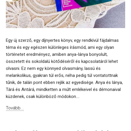
Egy új szerző, egy díjnyertes könyv, egy rendkívül fájdalmas
téma és egy egészen különleges írásmód, ami egy olyan
történetet eredményez, amiben anya-lánya bonyolult,
összetett és sokoldalú kötődéséről és kapcsolatáról lehet
olvasni. Ez nem egy könnyed olvasmány, lassú és
melankolikus, gyakran túl erős, néha pedig túl vontatottnak
tűnik, de talán pont ebben rejlik az egyedisége. Anya és lánya,
Tárá és Antárá, mindketten a múlt emlékeivel és démonaival
küzdenek, csak különböző módokon....
Tovább...