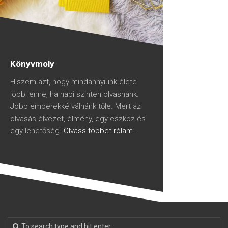
Könyvmoly
Hiszem azt, hogy mindannyiunk élete
jobb lenne, ha napi szinten olvasnánk.
Jobb emberekké válnánk tőle. Mert az
olvasás élvezet, élmény, egy eszköz és
egy lehetőség.
Olvass többet rólam...