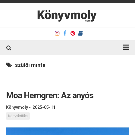
Kezdőlap
szülői minta
Könyvkritika
Könyvajánló
Moa Herngren: Az anyós
Kapcsolat
Olvasó sarok
Könyvmoly
-
2025-05-11
Könyveim
Könyvkritika
Rólam