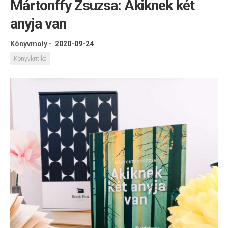
Mártonffy Zsuzsa: Akiknek két
anyja van
Könyvmoly
-
2020-09-24
Könyvkritika