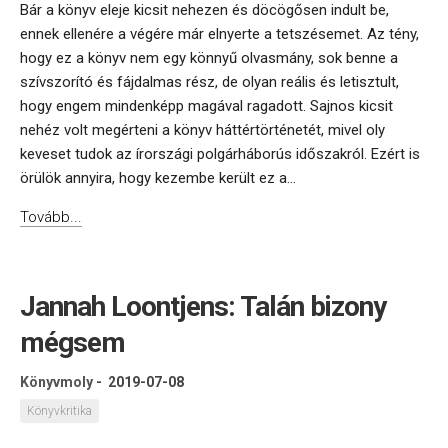
Bár a könyv eleje kicsit nehezen és döcögősen indult be,
ennek ellenére a végére már elnyerte a tetszésemet. Az tény,
hogy ez a könyv nem egy könnyű olvasmány, sok benne a
szívszorító és fájdalmas rész, de olyan reális és letisztult,
hogy engem mindenképp magával ragadott. Sajnos kicsit
nehéz volt megérteni a könyv háttértörténetét, mivel oly
keveset tudok az írországi polgárháborús időszakról. Ezért is
örülök annyira, hogy kezembe került ez a...
Tovább...
Jannah Loontjens: Talán bizony
mégsem
Könyvmoly
-
2019-07-08
Könyvkritika