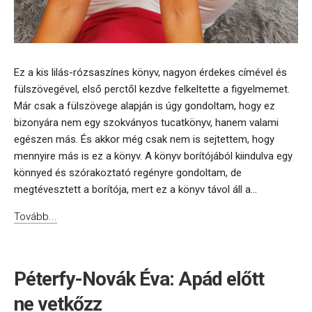
Ez a kis lilás-rózsaszínes könyv, nagyon érdekes címével és
fülszövegével, első perctől kezdve felkeltette a figyelmemet.
Már csak a fülszövege alapján is úgy gondoltam, hogy ez
bizonyára nem egy szokványos tucatkönyv, hanem valami
egészen más. És akkor még csak nem is sejtettem, hogy
mennyire más is ez a könyv. A könyv borítójából kiindulva egy
könnyed és szórakoztató regényre gondoltam, de
megtévesztett a borítója, mert ez a könyv távol áll a...
Tovább...
Péterfy-Novák Éva: Apád előtt
ne vetkőzz