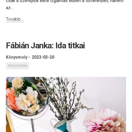
csak a szereplők élete izgalmas ebben a történetben, hanem
az...
Tovább...
Fábián Janka: Ida titkai
Könyvmoly
-
2023-03-20
Könyvkritika