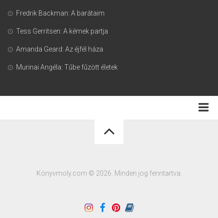
Fredrik Backman: A barátaim
Tess Gerritsen: A kémek partja
Amanda Geard: Az éjfél háza
Murinai Angéla: Tűbe fűzött életek
Adatkezelési tájékoztató
Könyvmoly.com © 2026. Minden jog fenntartva.