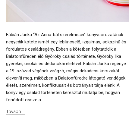
Fábián Janka “Az Anna-bál szerelmesei” könyvsorozatának
negyedik kötete ismét egy lebilincselő, izgalmas, sokszínű és
fordulatos családregény. Ebben a kötetben folytatódik a
Balatonfüreden élő Györöky család története, Györöky Ilka
gyerekei, unokái és dédunokái életével. Fábián Janka regénye
a 19. század végének virágzó, mégis dekadens korszakát
eleveníti meg, miközben a Balatonfüredre látogató vendégek
életét, szerelmeit, konfliktusait és botrányait tárja elénk. A
könyv egy család történetén keresztül mutatja be, hogyan
fonódott össze a...
Tovább...