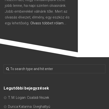
jobb lenne, ha napi szinten olvasnánk.
Jobb emberekké válnánk tőle. Mert az
olvasás élvezet, élmény, egy eszköz és
egy lehetőség.
Olvass többet rólam...
Legutóbbi bejegyzések
T. M. Logan: Családi fészek
Durica Katarina: Üveghattyú