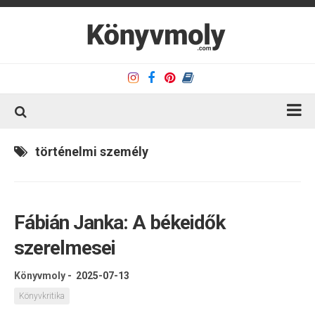
Kezdőlap
történelmi személy
Könyvkritika
Könyvajánló
Fábián Janka: A békeidők
Kapcsolat
szerelmesei
Olvasó sarok
Könyveim
Könyvmoly
-
2025-07-13
Rólam
Könyvkritika