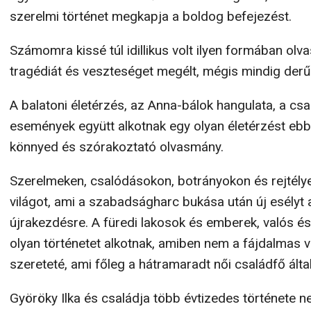
szerelmi történet megkapja a boldog befejezést.
Számomra kissé túl idillikus volt ilyen formában olva
tragédiát és veszteséget megélt, mégis mindig der
A balatoni életérzés, az Anna-bálok hangulata, a csa
események együtt alkotnak egy olyan életérzést ebb
könnyed és szórakoztató olvasmány.
Szerelmeken, csalódásokon, botrányokon és rejtély
világot, ami a szabadságharc bukása után új esélyt
újrakezdésre. A füredi lakosok és emberek, valós és 
olyan történetet alkotnak, amiben nem a fájdalmas 
szereteté, ami főleg a hátramaradt női családfő álta
Györöky Ilka és családja több évtizedes története 