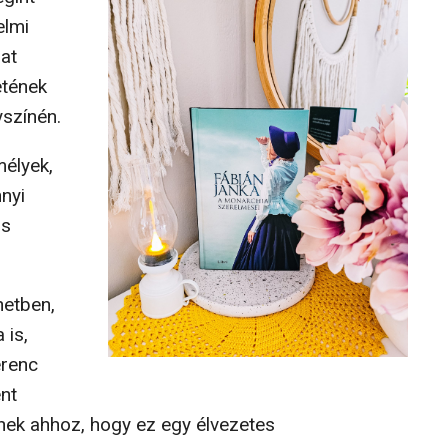
elmi
at
etének
yszínén.
mélyek,
nyi
us
netben,
 is,
erenc
nt
nek ahhoz, hogy ez egy élvezetes