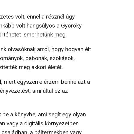
zetes volt, ennél a résznél úgy
 inkább volt hangsúlyos a Györöky
történetet ismerhetünk meg.
nk olvasóknak arról, hogy hogyan élt
yományok, babonák, szokások,
tették meg akkori életét.
l, mert egyszerre érzem benne azt a
nyvezetést, ami által ez az
 be a könyvbe, ami segít egy olyan
n vagy a digitális környezetben
 a családban, a báltermekben vagy