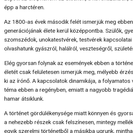
épp a harctéren.
Az 1800-as évek második felét ismerjük meg ebben 
generációjának élete kerül középpontba. Szülők, gye
szomszédok, unokatestvérek, testvérek kapcsolatai 
olvashatunk gyászról, halálról, veszteségről, szület
Elég gyorsan folynak az események ebben a történe
életét csak felületesen ismerjük meg, mélyebb érzés
ki az írónő. A kapcsolatok dinamikája, a folyamatos
téma ebben a regényben, emiatt a nagyobb tragédiá
hamar átsiklunk.
A történet gördülékenysége miatt könnyen és gyorsan
a nehezebb részek csak felszínesen, mintegy melléks
egyik szerelmi történetből a másikba ugrunk, minth