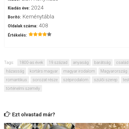
2024
Kiadás éve:
Keménytábla
Borító:
408
Oldalak száma:
Értékelés:
Tags:
1800-as évek
19.század
anyaság
barátság
család
házasság
kortárs magyar
magyar irodalom
Magyarország
romantikus
sorozat része
szépirodalom
szülői szerep
tes
történelmi személy
Ezt olvastad már?