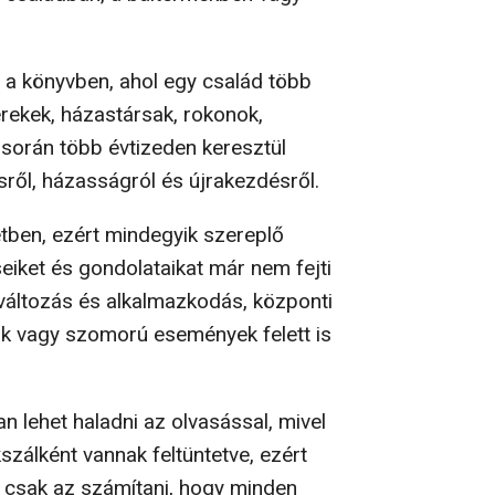
a könyvben, ahol egy család több
rekek, házastársak, rokonok,
során több évtizeden keresztül
ésről, házasságról és újrakezdésről.
tben, ezért mindegyik szereplő
eiket és gondolataikat már nem fejti
 változás és alkalmazkodás, központi
k vagy szomorú események felett is
 lehet haladni az olvasással, mivel
zálként vannak feltüntetve, ezért
a csak az számítani, hogy minden