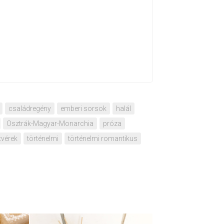
családregény
emberi sorsok
halál
Osztrák-Magyar-Monarchia
próza
tvérek
történelmi
történelmi romantikus