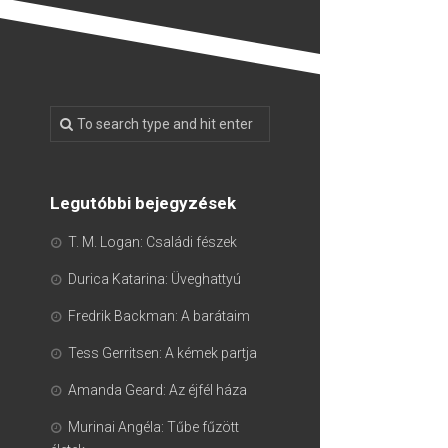
Legutóbbi bejegyzések
T. M. Logan: Családi fészek
Durica Katarina: Üveghattyú
Fredrik Backman: A barátaim
Tess Gerritsen: A kémek partja
Amanda Geard: Az éjfél háza
Murinai Angéla: Tűbe fűzött