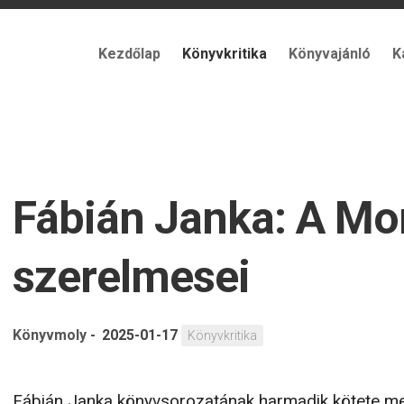
Kezdőlap
Könyvkritika
Könyvajánló
K
Fábián Janka: A Mo
szerelmesei
Könyvmoly
-
2025-01-17
Könyvkritika
Fábián Janka könyvsorozatának harmadik kötete me