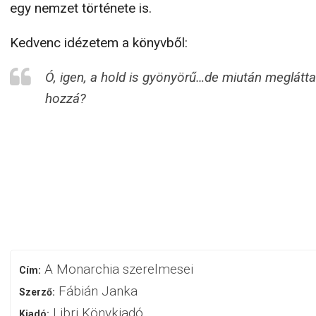
egy nemzet története is.
Kedvenc idézetem a könyvből:
Ó, igen, a hold is gyönyörű…de miután megláttad
hozzá?
A Monarchia szerelmesei
Cím:
Fábián Janka
Szerző:
Libri Könykiadó
Kiadó: