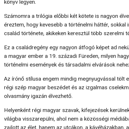
könyv legyen.
Számomra a trilógia előbbi két kötete is nagyon élve
éreztem, hogy kevesebb a történelmi háttér, sokkal
család története, akikeken keresztül több szerelmi 
Ez a családregény egy nagyon átfogó képet ad nekü
a magyar ember a 19. századi Füreden, milyen hag
történelmi események és társadalmi elvárások nehezí
Az írónő stílusa engem mindig megnyugvással tölt e
régi szép magyar beszédet és az izgalmas cselekmé
olvasmány igazán élvezhető.
Helyenként régi magyar szavak, kifejezések kerülnek
világba visszarepülni, ahol nem a közösségi médiába
zajlott az élet, hanem az utcákon, a kávéházakban,