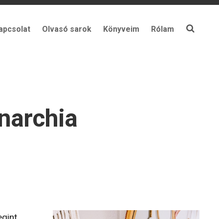
apcsolat
Olvasó sarok
Könyveim
Rólam
narchia
gint