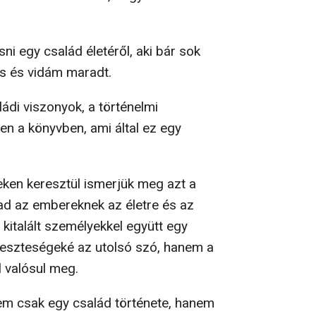
sni egy család életéről, aki bár sok
űs és vidám maradt.
ládi viszonyok, a történelmi
en a könyvben, ami által ez egy
eken keresztül ismerjük meg azt a
 ad az embereknek az életre és az
kitalált személyekkel együtt egy
veszteségeké az utolsó szó, hanem a
l valósul meg.
nem csak egy család története, hanem