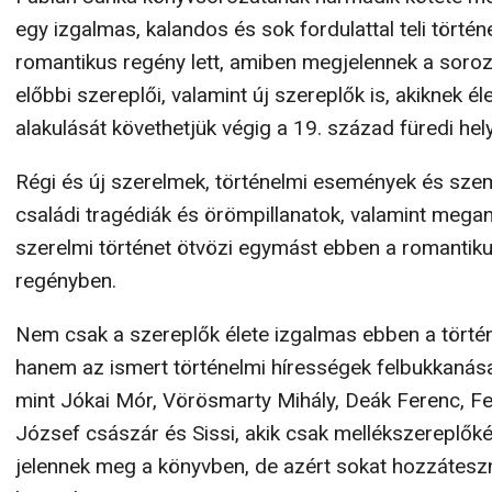
egy izgalmas, kalandos és sok fordulattal teli történ
romantikus regény lett, amiben megjelennek a soroz
előbbi szereplői, valamint új szereplők is, akiknek él
alakulását követhetjük végig a 19. század füredi hel
Régi és új szerelmek, történelmi események és sze
családi tragédiák és örömpillanatok, valamint megan
szerelmi történet ötvözi egymást ebben a romantik
regényben.
Nem csak a szereplők élete izgalmas ebben a törté
hanem az ismert történelmi hírességek felbukkanása
mint Jókai Mór, Vörösmarty Mihály, Deák Ferenc, F
József császár és Sissi, akik csak mellékszereplőké
jelennek meg a könyvben, de azért sokat hozzátesz