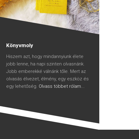
Könyvmoly
Hiszem azt, hogy mindannyiunk élete
jobb lenne, ha napi szinten olvasnánk.
Jobb emberekké válnánk tőle. Mert az
olvasás élvezet, élmény, egy eszköz és
egy lehetőség.
Olvass többet rólam...