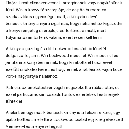
Elsőre kicsit ellenszenvesnek, arrogánsnak vagy nagyképűnek
tűnik Win, a könyv főszereplője, de csípős humora és
szarkasztikus egyénisége miatt, a könyvben lévő
bűncselekmény annyira izgalmas, hogy néha nehéz kiigazodni
a könyv rengeteg szereplője és történése miatt, mert
folyamatosan történik valami, ezért résen kell lenni.
A könyv a gazdag és elit Lockwood család történetét
dolgozza fel, amit Win Lockwood mesél el. Win meséli el és
jár utána a könyvben annak, hogy ki rabolta el húsz évvel
ezelőtt unokatestvérét, és hogy ennek a rablásnak vajon köze
volt-e nagybátyja halálához.
Patricia, az unokatestvér végül megszökött a rablás után, de
ezzel párhuzamosan családi, fontos és értékes festmények
tűntek el.
A jelenben egy másik bűncselekmény is a felszínre kerül, egy
újabb holttest, mellette a Lockwood család egyik rég elveszett
Vermeer-festményével együtt.