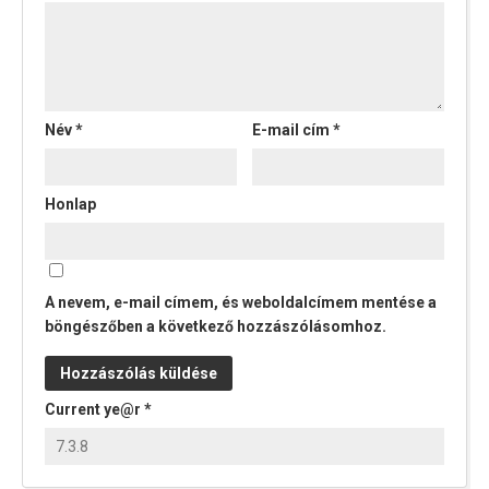
Név
*
E-mail cím
*
Honlap
A nevem, e-mail címem, és weboldalcímem mentése a
böngészőben a következő hozzászólásomhoz.
Current ye@r
*