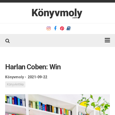
Kezdőlap
Könyvkritika
Harlan Coben: Win
Könyvajánló
Könyvmoly
-
2021-09-22
Kapcsolat
Könyvkritika
Olvasó sarok
Könyveim
Rólam