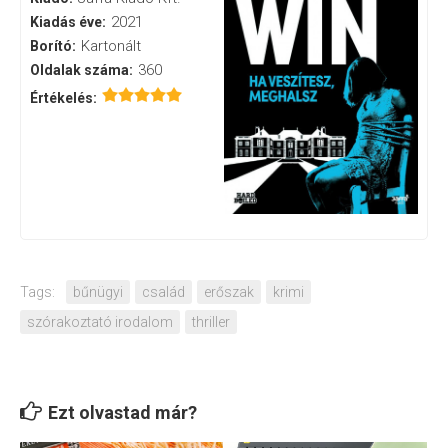
2021
Kiadás éve:
Kartonált
Borító:
360
Oldalak száma:
Értékelés:
Tags:
bűnügyi
család
erőszak
krimi
szórakoztató irodalom
thriller
Ezt olvastad már?