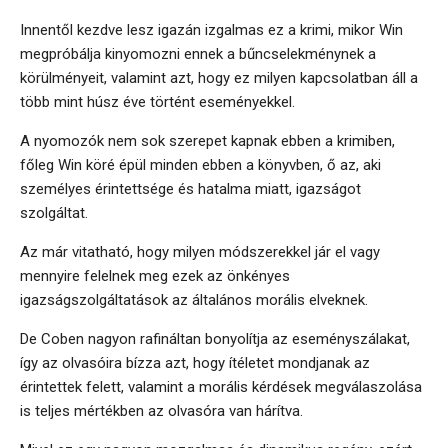
Innentől kezdve lesz igazán izgalmas ez a krimi, mikor Win
megpróbálja kinyomozni ennek a bűncselekménynek a
körülményeit, valamint azt, hogy ez milyen kapcsolatban áll a
több mint húsz éve történt eseményekkel.
A nyomozók nem sok szerepet kapnak ebben a krimiben,
főleg Win köré épül minden ebben a könyvben, ő az, aki
személyes érintettsége és hatalma miatt, igazságot
szolgáltat.
Az már vitatható, hogy milyen módszerekkel jár el vagy
mennyire felelnek meg ezek az önkényes
igazságszolgáltatások az általános morális elveknek.
De Coben nagyon rafináltan bonyolítja az eseményszálakat,
így az olvasóira bízza azt, hogy ítéletet mondjanak az
érintettek felett, valamint a morális kérdések megválaszolása
is teljes mértékben az olvasóra van hárítva.