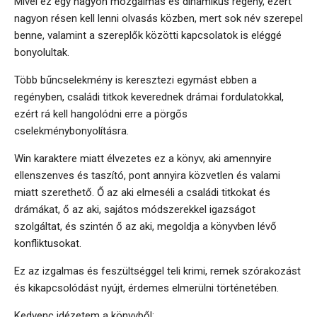
Mivel ez egy nagyon mozgalmas és dinamikus regény, ezért
nagyon résen kell lenni olvasás közben, mert sok név szerepel
benne, valamint a szereplők közötti kapcsolatok is eléggé
bonyolultak.
Több bűncselekmény is keresztezi egymást ebben a
regényben, családi titkok keverednek drámai fordulatokkal,
ezért rá kell hangolódni erre a pörgős
cselekménybonyolításra.
Win karaktere miatt élvezetes ez a könyv, aki amennyire
ellenszenves és taszító, pont annyira közvetlen és valami
miatt szerethető. Ő az aki elmeséli a családi titkokat és
drámákat, ő az aki, sajátos módszerekkel igazságot
szolgáltat, és szintén ő az aki, megoldja a könyvben lévő
konfliktusokat.
Ez az izgalmas és feszültséggel teli krimi, remek szórakozást
és kikapcsolódást nyújt, érdemes elmerülni történetében.
Kedvenc idézetem a könyvből: