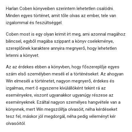
Harlan Coben könyveiben szerintem lehetetlen csalódni.
Minden egyes történet, amit tőle olvas az ember, tele van
izgalommal és feszültséggel.
Coben most is egy olyan krimit írt meg, ami azonnal magához
bilincsel, egyből magába szippant a könyv cselekménye,
szereplőinek karaktere annyira megnyerő, hogy lehetetlen
letenni a könyvet.
Az az érdekes ebben a könyvben, hogy főszereplője egyes
szám első személyben meséli el a történéseket. Az ahogyan
Win elmeséli a történetet, nagyon megnyerő, érdekes és
izgalmas, mert ő egyszerre kívülállóként tekint rá az
eseményekre, viszont ugyanakkor ugyanúgy részese az
eseményeknek. Ezáltal nagyon személyes hangvétele van a
könyvnek, mert Win megszólítja olvasóit, néha kérdéseket
tesz fel, máskor jól megdorgál, néha pedig véleményt kér
olvasóitól.