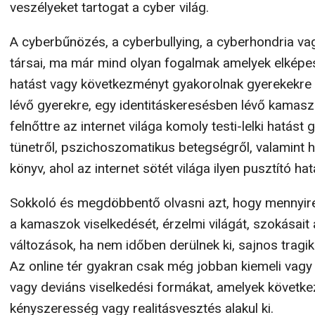
veszélyeket tartogat a cyber világ.
A cyberbűnözés, a cyberbullying, a cyberhondria va
társai, ma már mind olyan fogalmak amelyek elképes
hatást vagy következményt gyakorolnak gyerekekre
lévő gyerekre, egy identitáskeresésben lévő kamasz
felnőttre az internet világa komoly testi-lelki hatást 
tünetről, pszichoszomatikus betegségről, valamint h
könyv, ahol az internet sötét világa ilyen pusztító hat
Sokkoló és megdöbbentő olvasni azt, hogy mennyire
a kamaszok viselkedését, érzelmi világát, szokásait a
változások, ha nem időben derülnek ki, sajnos tragi
Az online tér gyakran csak még jobban kiemeli vagy
vagy deviáns viselkedési formákat, amelyek követ
kényszeresség vagy realitásvesztés alakul ki.