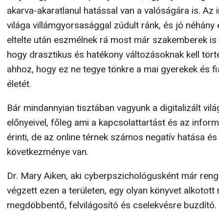
akarva-akaratlanul hatással van a valóságára is. Az i
világa villámgyorsasággal zúdult ránk, és jó néhány 
eltelte után eszmélnek rá most már szakemberek is 
hogy drasztikus és hatékony változásoknak kell tört
ahhoz, hogy ez ne tegye tönkre a mai gyerekek és fi
életét.
Bár mindannyian tisztában vagyunk a digitalizált vilá
előnyeivel, főleg ami a kapcsolattartást és az infor
érinti, de az online térnek számos negatív hatása és
következménye van.
Dr. Mary Aiken, aki cyberpszichológusként már reng
végzett ezen a területen, egy olyan könyvet alkotot
megdöbbentő, felvilágosító és cselekvésre buzdító.