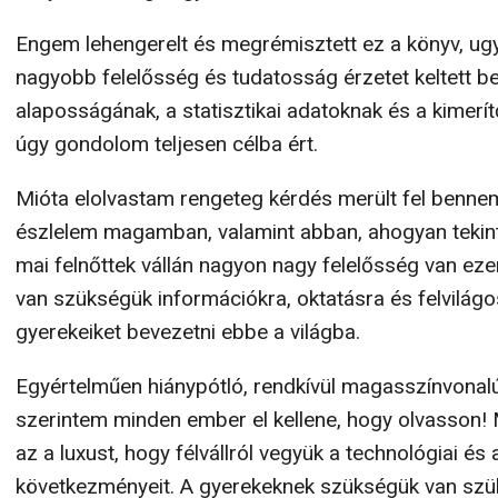
Engem lehengerelt és megrémisztett ez a könyv, ug
nagyobb felelősség és tudatosság érzetet keltett 
alaposságának, a statisztikai adatoknak és a kimer
úgy gondolom teljesen célba ért.
Mióta elolvastam rengeteg kérdés merült fel bennem
észlelem magamban, valamint abban, ahogyan tekint
mai felnőttek vállán nagyon nagy felelősség van ezen
van szükségük információkra, oktatásra és felvilágo
gyerekeiket bevezetni ebbe a világba.
Egyértelműen hiánypótló, rendkívül magasszínvonalú
szerintem minden ember el kellene, hogy olvasson
az a luxust, hogy félvállról vegyük a technológiai és 
következményeit. A gyerekeknek szükségük van szülei