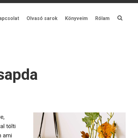
apcsolat
Olvasó sarok
Könyveim
Rólam
csapda
e,
l tölti
n ami