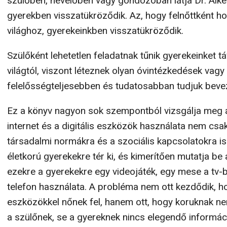
szülőben, nevelőben vagy gondozóban látja Dr. Aiken
gyerekben visszatükröződik. Az, hogy felnőttként ho
világhoz, gyerekeinkben visszatükröződik.
Szülőként lehetetlen feladatnak tűnik gyerekeinket távo
világtól, viszont léteznek olyan óvintézkedések vagy 
felelősségteljesebben és tudatosabban tudjuk bevez
Ez a könyv nagyon sok szempontból vizsgálja meg a
internet és a digitális eszközök használata nem csa
társadalmi normákra és a szociális kapcsolatokra i
életkorú gyerekekre tér ki, és kimerítően mutatja be 
ezekre a gyerekekre egy videojáték, egy mese a tv-b
telefon használata. A probléma nem ott kezdődik, ho
eszközökkel nőnek fel, hanem ott, hogy koruknak ne
a szülőnek, se a gyereknek nincs elegendő információ