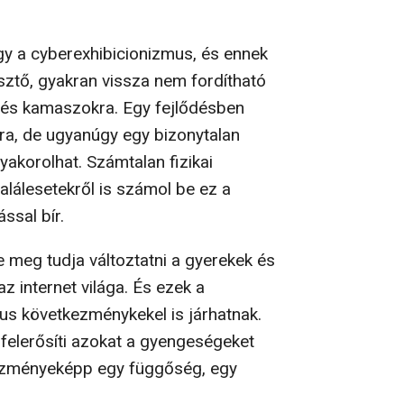
gy a cyberexhibicionizmus, és ennek
ztő, gyakran vissza nem fordítható
 és kamaszokra. Egy fejlődésben
ra, de ugyanúgy egy bizonytalan
gyakorolhat. Számtalan fizikai
alálesetekről is számol be ez a
ással bír.
 meg tudja változtatni a gyerekek és
z internet világa. És ezek a
kus következménykekel is járhatnak.
 felerősíti azokat a gyengeségeket
kezményeképp egy függőség, egy