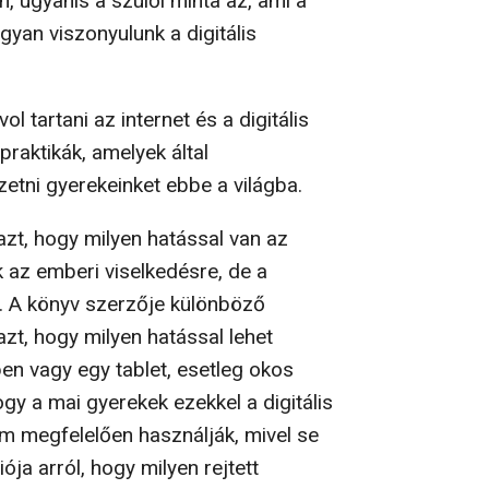
, ugyanis a szülői minta az, ami a
gyan viszonyulunk a digitális
l tartani az internet és a digitális
praktikák, amelyek által
etni gyerekeinket ebbe a világba.
zt, hogy milyen hatással van az
k az emberi viselkedésre, de a
s. A könyv szerzője különböző
azt, hogy milyen hatással lehet
en vagy egy tablet, esetleg okos
gy a mai gyerekek ezekkel a digitális
m megfelelően használják, mivel se
ja arról, hogy milyen rejtett