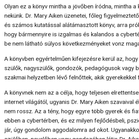
Olyan ez a könyv mintha a jövőben íródna, mintha a
nekünk. Dr. Mary Aiken üzenetei, főleg figyelmeztet
és számos kutatással alátámasztott könyv, arra próbá
hogy bármennyire is izgalmas és kalandos a cyberté
be nem látható súlyos következményeket vonz maga
A könyvben egyértelműen kifejezésre kerül az, hogy 
szülők, nagyszülők, gondozók, pedagógusok vagy b
szakmai helyzetben lévő felnőttek, akik gyerekekkel 
A könyvnek nem az a célja, hogy teljesen elrettents
internet világától, ugyanis Dr. Mary Aiken szavaival é
nem rossz. Az a tény, hogy egyre több gyerek és fiata
ebben a cybertérben, és ez milyen fejlődésbeli, ps
jár, úgy gondolom aggodalomra ad okot. Ugyanakkor