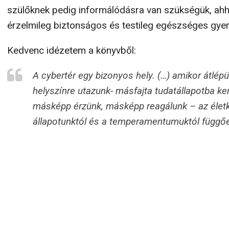
szülőknek pedig informálódásra van szükségük, ahh
érzelmileg biztonságos és testileg egészséges gyere
Kedvenc idézetem a könyvből:
A cybertér egy bizonyos hely. (…) amikor átlép
helyszínre utazunk- másfajta tudatállapotba ke
másképp érzünk, másképp reagálunk – az életkor
állapotunktól és a temperamentumuktól függő