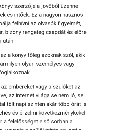
 könyv szerzője a jövőből üzenne
őek és intőek. Ez a nagyon hasznos
lja felhívni az olvasók figyelmét,
r, bizony rengeteg csapdát és előre
 után.
ez a könyv főleg azoknak szól, akik
ármilyen olyan személyes vagy
foglalkoznak.
e az embereket vagy a szülőket az
lve, az internet világa se nem jó, se
l tölt napi szinten akár több órát is
zichés és érzelmi következménykekel
 a felelősséget első sorban a