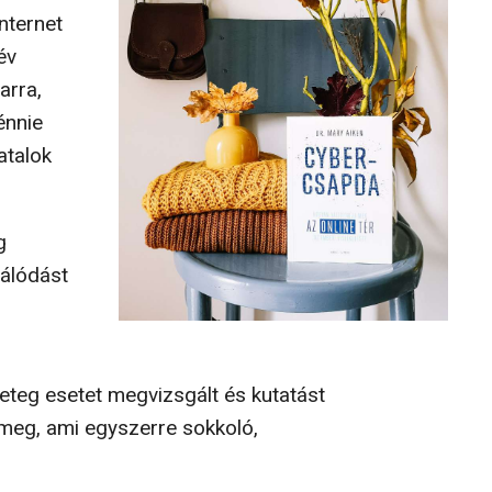
nternet
év
arra,
énnie
atalok
g
málódást
eteg esetet megvizsgált és kutatást
t meg, ami egyszerre sokkoló,