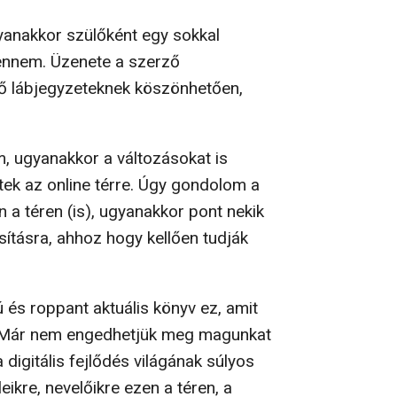
yanakkor szülőként egy sokkal
bennem. Üzenete a szerző
ítő lábjegyzeteknek köszönhetően,
, ugyanakkor a változásokat is
ek az online térre. Úgy gondolom a
 a téren (is), ugyanakkor pont nekik
sításra, ahhoz hogy kellően tudják
 és roppant aktuális könyv ez, amit
! Már nem engedhetjük meg magunkat
a digitális fejlődés világának súlyos
kre, nevelőikre ezen a téren, a