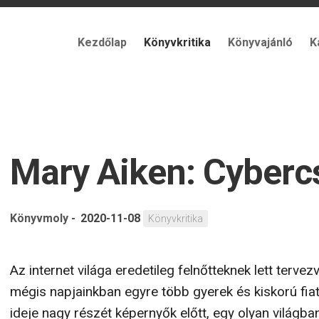
Kezdőlap
Könyvkritika
Könyvajánló
K
Mary Aiken: Cyber
Könyvmoly
-
2020-11-08
Könyvkritika
Az internet világa eredetileg felnőtteknek lett tervezv
mégis napjainkban egyre több gyerek és kiskorú fiata
ideje nagy részét képernyők előtt, egy olyan világba