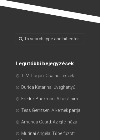
Legutóbbi bejegyzések
T. M. Logan: Családi fészek
Durica Katarina: Üveghattyú
Fredrik Backman: A barátaim
Tess Gerritsen: A kémek partja
Amanda Geard: Az éjfél háza
Murinai Angéla: Tűbe fűzött