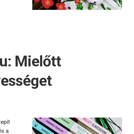
: Mielőtt
vességet
repít
és a