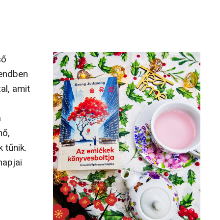
ső
sendben
al, amit
a
nő,
 tűnik.
napjai