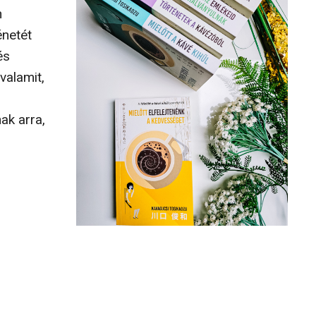
n
énetét
és
valamit,
ak arra,