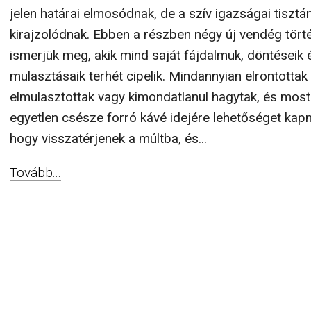
jelen határai elmosódnak, de a szív igazságai tisztá
kirajzolódnak. Ebben a részben négy új vendég tört
ismerjük meg, akik mind saját fájdalmuk, döntéseik 
mulasztásaik terhét cipelik. Mindannyian elrontottak 
elmulasztottak vagy kimondatlanul hagytak, és most
egyetlen csésze forró kávé idejére lehetőséget kapn
hogy visszatérjenek a múltba, és...
Tovább...