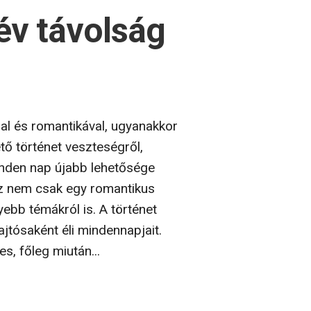
év távolság
sal és romantikával, ugyanakkor
ő történet veszteségről,
inden nap újabb lehetősége
 Ez nem csak egy romantikus
ebb témákról is. A történet
jtósaként éli mindennapjait.
, főleg miután...