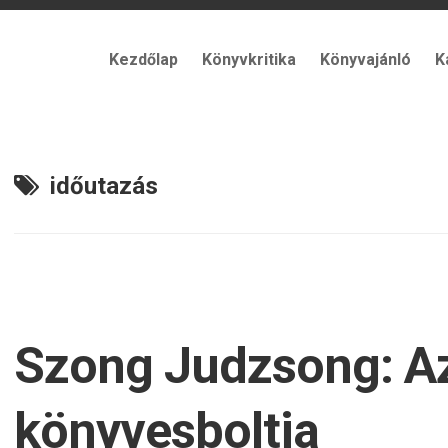
Kezdőlap
Könyvkritika
Könyvajánló
K
időutazás
Szong Judzsong: A
könyvesboltja