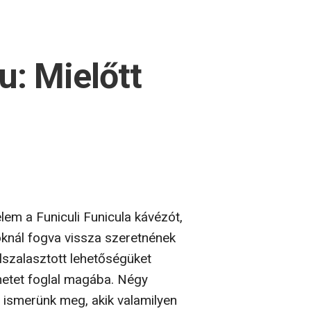
: Mielőtt
lem a Funiculi Funicula kávézót,
oknál fogva vissza szeretnének
lszalasztott lehetőségüket
énetet foglal magába. Négy
 ismerünk meg, akik valamilyen