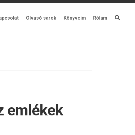
apcsolat
Olvasó sarok
Könyveim
Rólam
z emlékek