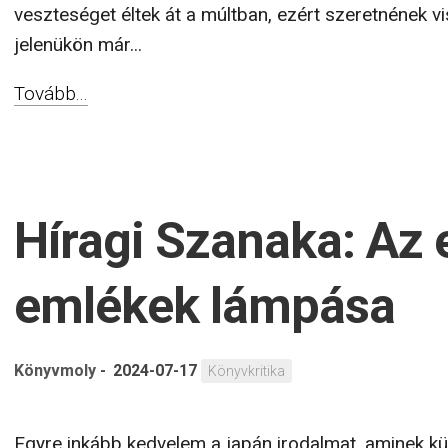
veszteséget éltek át a múltban, ezért szeretnének v
jelenükön már...
Tovább...
Híragi Szanaka: Az 
emlékek lámpása
Könyvmoly
-
2024-07-17
Könyvkritika
Egyre inkább kedvelem a japán irodalmat, aminek kü