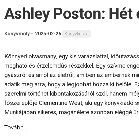
Ashley Poston: Hét 
Könyvmoly
-
2025-02-26
Könyvkritika
Könnyed olvasmány, egy kis varázslattal, időutazás
megható és érzelemdús részekkel. Egy szívmelenget
gyászról és arról az életről, amiben az embernek m
adatik meg arra, hogy a legjobbat hozza ki belőle.
szerelmi történet kibontakozásáról szól, hanem mély
főszereplője Clementine West, aki egy könyvkiadó sa
Munkájában sikeres, magánélete azonban eléggé üres
Tovább...