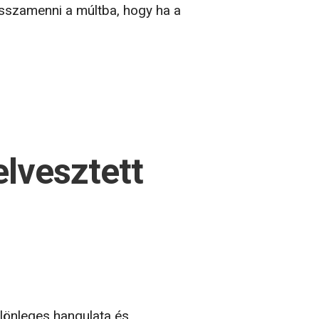
isszamenni a múltba, hogy ha a
elvesztett
lönleges hangulata és