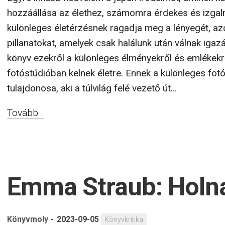
hozzáállása az élethez, számomra érdekes és izgal
különleges életérzésnek ragadja meg a lényegét, azo
pillanatokat, amelyek csak halálunk után válnak iga
könyv ezekről a különleges élményekről és emlékekr
fotóstúdióban kelnek életre. Ennek a különleges fot
tulajdonosa, aki a túlvilág felé vezető út...
Tovább...
Emma Straub: Holna
Könyvmoly
-
2023-09-05
Könyvkritika