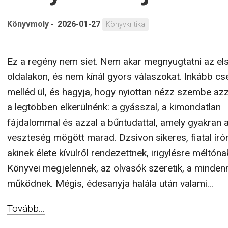
Könyvmoly
-
2026-01-27
Könyvkritika
Ez a regény nem siet. Nem akar megnyugtatni az el
oldalakon, és nem kínál gyors válaszokat. Inkább c
melléd ül, és hagyja, hogy nyiottan nézz szembe azz
a legtöbben elkerülnénk: a gyásszal, a kimondatlan
fájdalommal és azzal a bűntudattal, amely gyakran 
veszteség mögött marad. Dzsivon sikeres, fiatal író
akinek élete kívülről rendezettnek, irigylésre méltónak
Könyvei megjelennek, az olvasók szeretik, a minden
működnek. Mégis, édesanyja halála után valami...
Tovább...