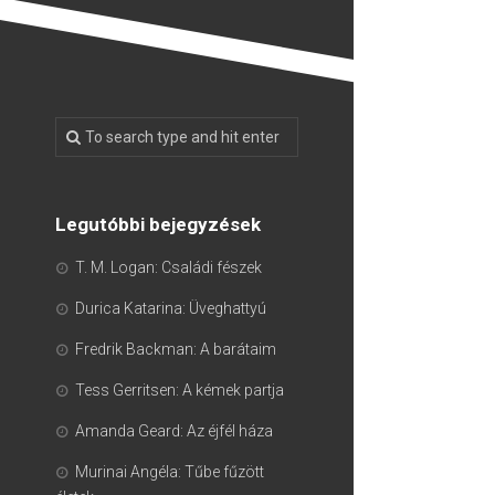
Legutóbbi bejegyzések
T. M. Logan: Családi fészek
Durica Katarina: Üveghattyú
Fredrik Backman: A barátaim
Tess Gerritsen: A kémek partja
Amanda Geard: Az éjfél háza
Murinai Angéla: Tűbe fűzött