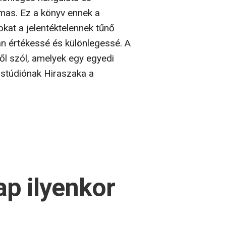
mas. Ez a könyv ennek a
kat a jelentéktelennek tűnő
zán értékessé és különlegessé. A
ől szól, amelyek egy egyedi
óstúdiónak Hiraszaka a
p ilyenkor