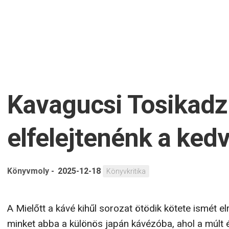
Kavagucsi Tosikadzu
elfelejtenénk a ked
Könyvmoly
-
2025-12-18
Könyvkritika
A Mielőtt a kávé kihűl sorozat ötödik kötete ismét el
minket abba a különös japán kávézóba, ahol a múlt 