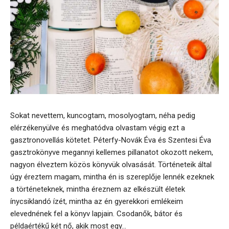
Sokat nevettem, kuncogtam, mosolyogtam, néha pedig
elérzékenyülve és meghatódva olvastam végig ezt a
gasztronovellás kötetet. Péterfy-Novák Éva és Szentesi Éva
gasztrokönyve megannyi kellemes pillanatot okozott nekem,
nagyon élveztem közös könyvük olvasását. Történeteik által
úgy éreztem magam, mintha én is szereplője lennék ezeknek
a történeteknek, mintha éreznem az elkészült életek
ínycsiklandó ízét, mintha az én gyerekkori emlékeim
elevednének fel a könyv lapjain. Csodanők, bátor és
példaértékű két nő, akik most egy...