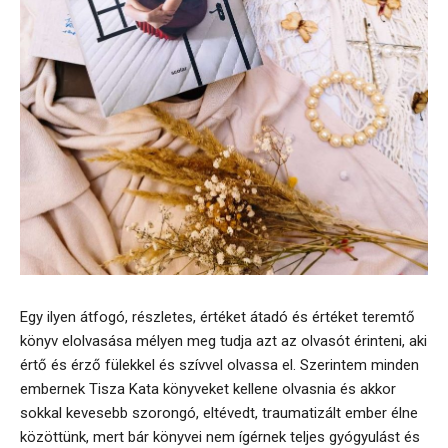
Egy ilyen átfogó, részletes, értéket átadó és értéket teremtő
könyv elolvasása mélyen meg tudja azt az olvasót érinteni, aki
értő és érző fülekkel és szívvel olvassa el. Szerintem minden
embernek Tisza Kata könyveket kellene olvasnia és akkor
sokkal kevesebb szorongó, eltévedt, traumatizált ember élne
közöttünk, mert bár könyvei nem ígérnek teljes gyógyulást és