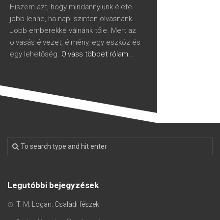
Hiszem azt, hogy mindannyiunk élete
jobb lenne, ha napi szinten olvasnánk.
Jobb emberekké válnánk tőle. Mert az
olvasás élvezet, élmény, egy eszköz és
egy lehetőség.
Olvass többet rólam...
Legutóbbi bejegyzések
T. M. Logan: Családi fészek