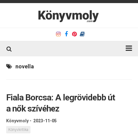
Kezdőlap
novella
Könyvkritika
Könyvajánló
Fiala Borcsa: A ​legrövidebb út
Kapcsolat
a nők szívéhez
Olvasó sarok
Könyveim
Könyvmoly
-
2023-11-05
Rólam
Könyvkritika