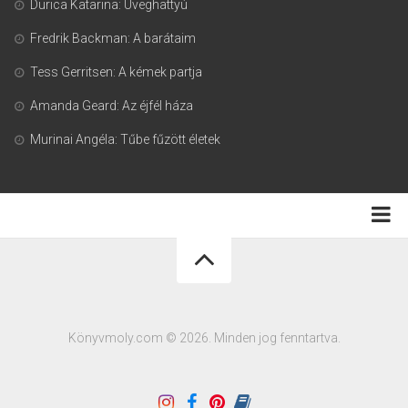
Durica Katarina: Üveghattyú
Fredrik Backman: A barátaim
Tess Gerritsen: A kémek partja
Amanda Geard: Az éjfél háza
Murinai Angéla: Tűbe fűzött életek
Adatkezelési tájékoztató
Könyvmoly.com © 2026. Minden jog fenntartva.