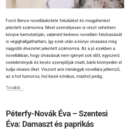
Forró Bence novelláskötete felüdülést és megpihenést
jelentett számomra. Mivel személyesen is részt vehettem
könyve bemutatóján, valamint kedvenc novellám felolvasását
is végighallgathattam, így ezek után a könyv olvasása még
nagyobb élvezetet jelentett számomra. Az a jó ezekben a
novellákban, hogy olvasásuk nem igényel sok időt, egyszerű
cselekményük és kevés szereplőjük miatt, bárki könnyedén el
tudja olvasni őket. Viszont ami mindegyik novellára jellemző,
az a hol humoros, hol kissé irónikus, máshol pedig...
Tovább...
Péterfy-Novák Éva – Szentesi
Éva: Damaszt és paprikás