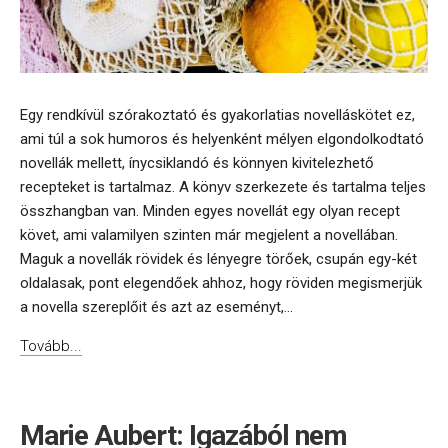
Egy rendkívül szórakoztató és gyakorlatias novelláskötet ez,
ami túl a sok humoros és helyenként mélyen elgondolkodtató
novellák mellett, ínycsiklandó és könnyen kivitelezhető
recepteket is tartalmaz. A könyv szerkezete és tartalma teljes
összhangban van. Minden egyes novellát egy olyan recept
követ, ami valamilyen szinten már megjelent a novellában.
Maguk a novellák rövidek és lényegre törőek, csupán egy-két
oldalasak, pont elegendőek ahhoz, hogy röviden megismerjük
a novella szereplőit és azt az eseményt,...
Tovább...
Marie Aubert: Igazából nem