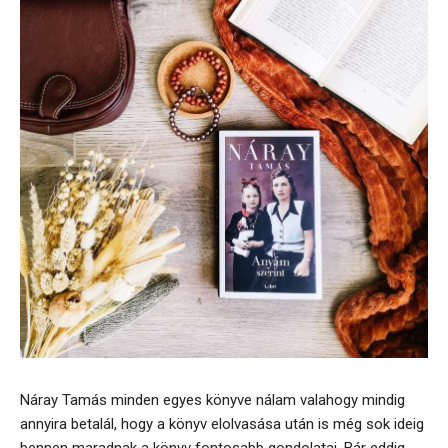
Náray Tamás minden egyes könyve nálam valahogy mindig
annyira betalál, hogy a könyv elolvasása után is még sok ideig
bennen maradnak a könyv fontosabb gondolatai. Bár eddig