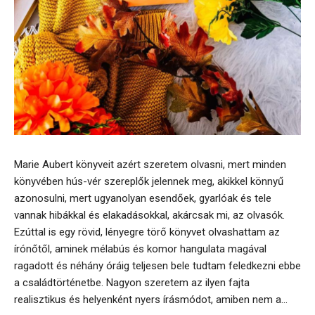
Marie Aubert könyveit azért szeretem olvasni, mert minden
könyvében hús-vér szereplők jelennek meg, akikkel könnyű
azonosulni, mert ugyanolyan esendőek, gyarlóak és tele
vannak hibákkal és elakadásokkal, akárcsak mi, az olvasók.
Ezúttal is egy rövid, lényegre törő könyvet olvashattam az
írónőtől, aminek mélabús és komor hangulata magával
ragadott és néhány óráig teljesen bele tudtam feledkezni ebbe
a családtörténetbe. Nagyon szeretem az ilyen fajta
realisztikus és helyenként nyers írásmódot, amiben nem a...