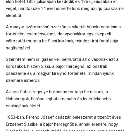
első kötet 1853 júliusában kezdődik és 1867 júniusában ér
véget, mindössze 14 évet ismerhetünk meg az ifjú császárné
életéből.
A magyar származású szerzőnek sikerült hűnek maradnia a
történelmi eseményekhez, de ugyanakkor egy elképzelt
változatát mutatja be Sissi korának, mindezt írói fantáziája
segítségével.
Szerintem nem is igazán kell bemutatni az olvasónak ezt a
korszakot, hiszen Sissi, a bajor hercegnő, az osztrák
császárné és a magyar királynő története, mindannyiunk
számára ismerős.
Allison Pataki regénye briliánsan mutatja be nekünk, a
Habsburgok, Európa leghatalmasabb és legérdekesebb
családjának életét.
1853-ban, Ferenc József császár, beleszeret a tizenöt éves
Erzsébet Sissibe, a bajor hercegnőbe, annak ellenére, hogy