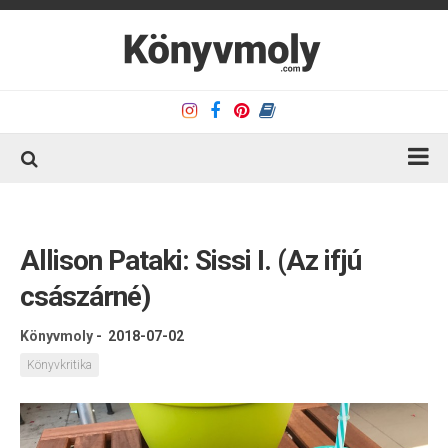
Kezdőlap
Könyvkritika
Allison Pataki: Sissi I. (Az ifjú
Könyvajánló
császárné)
Kapcsolat
Könyvmoly
-
2018-07-02
Olvasó sarok
Könyvkritika
Könyveim
Rólam