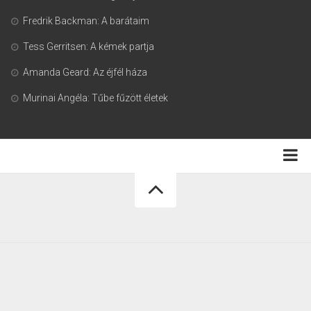
Fredrik Backman: A barátaim
Tess Gerritsen: A kémek partja
Amanda Geard: Az éjfél háza
Murinai Angéla: Tűbe fűzött életek
Adatkezelési tájékoztató
Könyvmoly.com © 2026. Minden jog fenntartva.