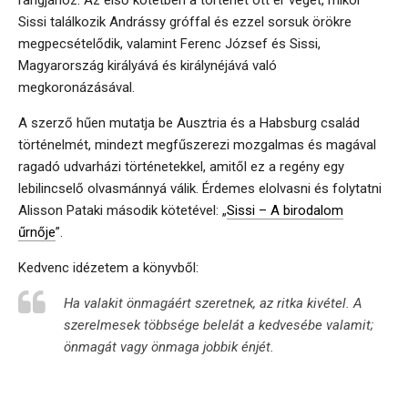
rangjához. Az első kötetben a történet ott ér véget, mikor
Sissi találkozik Andrássy gróffal és ezzel sorsuk örökre
megpecsételődik, valamint Ferenc József és Sissi,
Magyarország királyává és királynéjává való
megkoronázásával.
A szerző hűen mutatja be Ausztria és a Habsburg család
történelmét, mindezt megfűszerezi mozgalmas és magával
ragadó udvarházi történetekkel, amitől ez a regény egy
lebilincselő olvasmánnyá válik. Érdemes elolvasni és folytatni
Alisson Pataki második kötetével: „
Sissi – A birodalom
űrnője
”.
Kedvenc idézetem a könyvből:
Ha valakit önmagáért szeretnek, az ritka kivétel. A
szerelmesek többsége belelát a kedvesébe valamit;
önmagát vagy önmaga jobbik énjét.