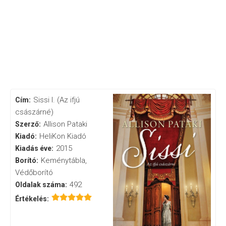
Sissi I. (Az ifjú
Cím:
császárné)
Allison Pataki
Szerző:
HeliKon Kiadó
Kiadó:
2015
Kiadás éve:
Keménytábla,
Borító:
Védőborító
492
Oldalak száma:
Értékelés: