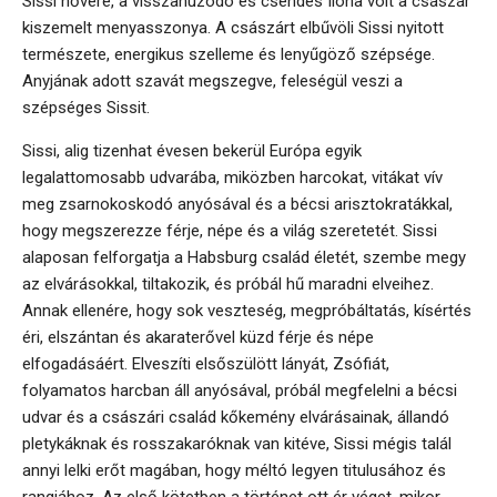
Sissi nővére, a visszahúzódó és csendes Ilona volt a császár
kiszemelt menyasszonya. A császárt elbűvöli Sissi nyitott
természete, energikus szelleme és lenyűgöző szépsége.
Anyjának adott szavát megszegve, feleségül veszi a
szépséges Sissit.
Sissi, alig tizenhat évesen bekerül Európa egyik
legalattomosabb udvarába, miközben harcokat, vitákat vív
meg zsarnokoskodó anyósával és a bécsi arisztokratákkal,
hogy megszerezze férje, népe és a világ szeretetét. Sissi
alaposan felforgatja a Habsburg család életét, szembe megy
az elvárásokkal, tiltakozik, és próbál hű maradni elveihez.
Annak ellenére, hogy sok veszteség, megpróbáltatás, kísértés
éri, elszántan és akaraterővel küzd férje és népe
elfogadásáért. Elveszíti elsőszülött lányát, Zsófiát,
folyamatos harcban áll anyósával, próbál megfelelni a bécsi
udvar és a császári család kőkemény elvárásainak, állandó
pletykáknak és rosszakaróknak van kitéve, Sissi mégis talál
annyi lelki erőt magában, hogy méltó legyen titulusához és