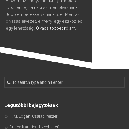
Hiszem azt, hogy mindannyiunk élete
jobb lenne, ha napi szinten olvasnánk.
Jobb emberekké válnánk tőle. Mert az
olvasás élvezet, élmény, egy eszköz és
egy lehetőség.
Olvass többet rólam...
Legutóbbi bejegyzések
T. M. Logan: Családi fészek
Durica Katarina: Üveghattyú