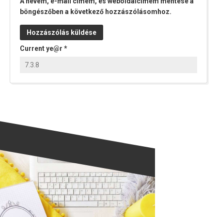
A nevem, e-mail címem, és weboldalcímem mentése a
böngészőben a következő hozzászólásomhoz.
Current ye@r
*