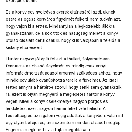
szereplők benne.
Ez a könyv egy nyolcéves gyerek eltűnéséről szól, akinek
esete az egész kertváros figyelmét felkelti, nem tudván azt,
hogy vajon ki a tettes. Mindannyian a legközelebb állókra
gyanakszanak, de a sok titok és hazugság mellett a könyv
utolsó oldalain derül csak ki, hogy ki is valójában a felelős a
kislány eltűnéséért.
Hunter nagyon jól építi fel ezt a thrillert, folyamatosan
fenntartja az olvasó figyelmét, és mindig csak annyi
információmorzsát adagol amennyi szükséges ahhoz, hogy
mindig egy újabb gyanúsítottra terelje a figyelmet. Az igazi
tettes annyira a háttérbe szorul, hogy senki sem gyanakszik
rá, ezért is olyan megnyerő a meglepetés faktor a könyv
végén. Mivel a könyv cselekménye nagyon pörgős és
lendületes, ezért nagyon hamar lehet vele haladni. A
feszültség és az izgalom végig adottak a könyvben, valamint
egy olyan befejezés, ami szerintem minden olvasót meglep.
Engem is meglepett ez a fajta megoldása a