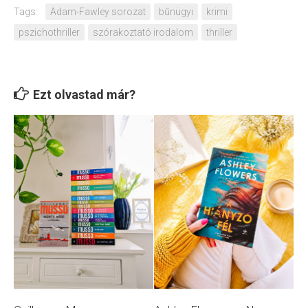
Tags:
Adam-Fawley sorozat
bűnügyi
krimi
pszichothriller
szórakoztató irodalom
thriller
Ezt olvastad már?