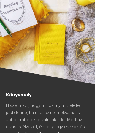
Könyvmoly
Hiszem azt, hogy mindannyiunk élete
jobb lenne, ha napi szinten olvasnánk.
Jobb emberekké válnánk tőle. Mert az
olvasás élvezet, élmény, egy eszköz és