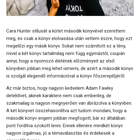
Cara Hunter stílusát a kötet második könyvével szerettem
meg, és csak a könyv elolvasása után vettem észre, hogy ezt
megelőzi egy másik könyv. Sokat nem számított ez a tény,
mivel a két könyv tartalmilag nem függ egymástól, csupán
annyi, hogy a nyomozó életének előzményeit az első
könyvben jobban meg lehet ismerni, de azért a második könyv
is szolgál elegendő információval a könyv főszereplőjéről.
Az már biztos, hogy nagyon kedvelem Adam Fawley
detektívet, akinek karaktere nem csak emberileg, de
szakmailag is nagyon megnyerően van ábrázolva a könyvben.
A két könyvet összehasonlítva azt tudom mondani, hogy a
második könyv engem jobban megfogott, bár ez általában
pont fordítva szokott lenni. Ennek ellenére mindkét könyv
nagyon izgalmas, jó a témaválasztás és érdekesek a