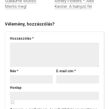
Guillaume Musso:
Ashley Flowers – Alex
Ments meg!
Kiester: A hiányzó fél
Vélemény, hozzászólás?
Hozzászólás
*
Név
*
E-mail cím
*
Honlap