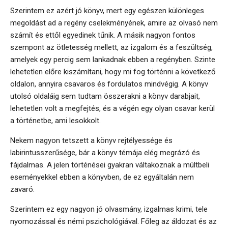
Szerintem ez azért jó könyv, mert egy egészen különleges
megoldást ad a regény cselekményének, amire az olvasó nem
számít és ettől egyedinek tűnik. A másik nagyon fontos
szempont az ötletesség mellett, az izgalom és a feszültség,
amelyek egy percig sem lankadnak ebben a regényben. Szinte
lehetetlen előre kiszámítani, hogy mi fog történni a következő
oldalon, annyira csavaros és fordulatos mindvégig. A könyv
utolsó oldaláig sem tudtam összerakni a könyv darabjait,
lehetetlen volt a megfejtés, és a végén egy olyan csavar kerül
a történetbe, ami lesokkolt.
Nekem nagyon tetszett a könyv rejtélyessége és
labirintusszerűsége, bár a könyv témája elég megrázó és
fájdalmas. A jelen történései gyakran váltakoznak a múltbeli
eseményekkel ebben a könyvben, de ez egyáltalán nem
zavaró.
Szerintem ez egy nagyon jó olvasmány, izgalmas krimi, tele
nyomozással és némi pszichológiával. Főleg az áldozat és az