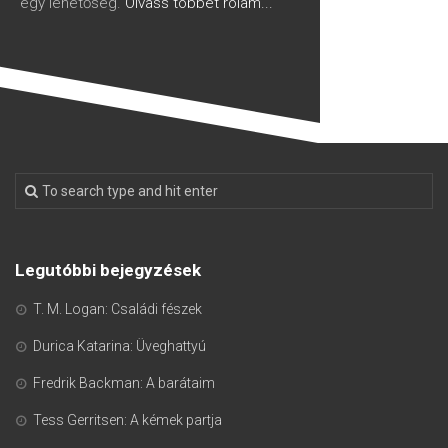
egy lehetőség.
Olvass többet rólam...
Legutóbbi bejegyzések
T. M. Logan: Családi fészek
Durica Katarina: Üveghattyú
Fredrik Backman: A barátaim
Tess Gerritsen: A kémek partja