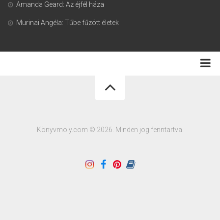
Amanda Geard: Az éjfél háza
Murinai Angéla: Tűbe fűzött életek
Adatkezelési tájékoztató
Könyvmoly.com © 2026. Minden jog fenntartva.