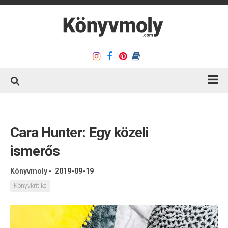
Kezdőlap
Könyvkritika
Cara Hunter: Egy közeli
Könyvajánló
ismerős
Kapcsolat
Könyvmoly
-
2019-09-19
Olvasó sarok
Könyvkritika
Könyveim
Rólam