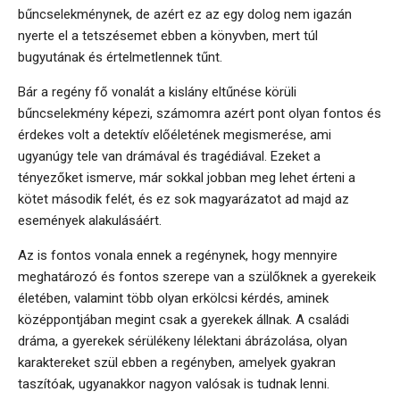
bűncselekménynek, de azért ez az egy dolog nem igazán
nyerte el a tetszésemet ebben a könyvben, mert túl
bugyutának és értelmetlennek tűnt.
Bár a regény fő vonalát a kislány eltűnése körüli
bűncselekmény képezi, számomra azért pont olyan fontos és
érdekes volt a detektív előéletének megismerése, ami
ugyanúgy tele van drámával és tragédiával. Ezeket a
tényezőket ismerve, már sokkal jobban meg lehet érteni a
kötet második felét, és ez sok magyarázatot ad majd az
események alakulásáért.
Az is fontos vonala ennek a regénynek, hogy mennyire
meghatározó és fontos szerepe van a szülőknek a gyerekeik
életében, valamint több olyan erkölcsi kérdés, aminek
középpontjában megint csak a gyerekek állnak. A családi
dráma, a gyerekek sérülékeny lélektani ábrázolása, olyan
karaktereket szül ebben a regényben, amelyek gyakran
taszítóak, ugyanakkor nagyon valósak is tudnak lenni.