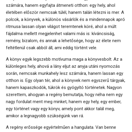
számára, hanem egyfajta átmeneti otthon: egy hely, ahol
életében először nemcsak túlél, hanem talán létezni is mer. A
polcok, a könyvek, a különös vásárlók és a mindennapok apró
ritmusa lassan olyan világot teremtenek köré, ahol a múlt
fájdalma mellett megjelenhet valami más is: kíváncsiság,
remény, bizalom, és annak a lehetősége, hogy az élete nem
feltétlenül csak abból áll, ami eddig történt vele.
A könyv egyik legszebb motívuma maga a könyvesbolt. Az a
különleges hely, ahová a lány eljut az anyja utáni nyomozás
során, nemcsak munkahely lesz számára, hanem lassan egy
otthon is. Egy olyan tér, ahol a könyvek nem egyszerű tárgyak,
hanem kapaszkodók, tükrök és gyógyító történetek. Nagyon
szerettem, ahogyan a regény bemutatja, hogy néha nem egy
nagy fordulat ment meg minket, hanem egy hely, egy ember,
egy történet vagy egy könyv, amely pont akkor talál meg,
amikor a legnagyobb szükségünk van rá.
A regény erőssége egyértelműen a hangulata. Van benne