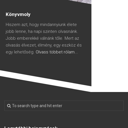
Könyvmoly
Hiszem azt, hogy mindannyiunk élete
jobb lenne, ha napi szinten olvasnánk.
Jobb emberekké válnánk tőle. Mert az
olvasás élvezet, élmény, egy eszköz és
egy lehetőség.
Olvass többet rólam...