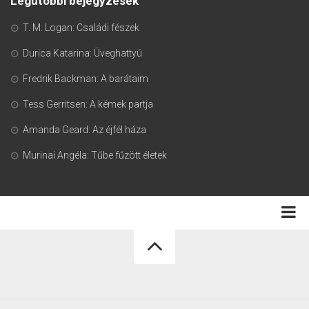
Legutóbbi bejegyzések
T. M. Logan: Családi fészek
Durica Katarina: Üveghattyú
Fredrik Backman: A barátaim
Tess Gerritsen: A kémek partja
Amanda Geard: Az éjfél háza
Murinai Angéla: Tűbe fűzött életek
Adatkezelési tájékoztató
Könyvmoly.com © 2026. Minden jog fenntartva.