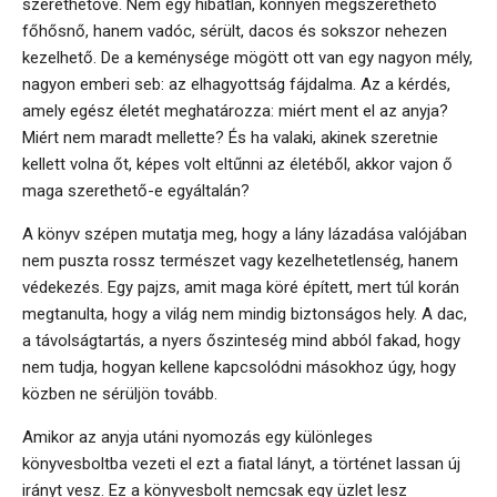
szerethetővé. Nem egy hibátlan, könnyen megszerethető
főhősnő, hanem vadóc, sérült, dacos és sokszor nehezen
kezelhető. De a keménysége mögött ott van egy nagyon mély,
nagyon emberi seb: az elhagyottság fájdalma. Az a kérdés,
amely egész életét meghatározza: miért ment el az anyja?
Miért nem maradt mellette? És ha valaki, akinek szeretnie
kellett volna őt, képes volt eltűnni az életéből, akkor vajon ő
maga szerethető-e egyáltalán?
A könyv szépen mutatja meg, hogy a lány lázadása valójában
nem puszta rossz természet vagy kezelhetetlenség, hanem
védekezés. Egy pajzs, amit maga köré épített, mert túl korán
megtanulta, hogy a világ nem mindig biztonságos hely. A dac,
a távolságtartás, a nyers őszinteség mind abból fakad, hogy
nem tudja, hogyan kellene kapcsolódni másokhoz úgy, hogy
közben ne sérüljön tovább.
Amikor az anyja utáni nyomozás egy különleges
könyvesboltba vezeti el ezt a fiatal lányt, a történet lassan új
irányt vesz. Ez a könyvesbolt nemcsak egy üzlet lesz