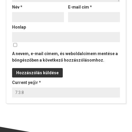
Név
*
E-mail cím
*
Honlap
A nevem, e-mail címem, és weboldalcímem mentése a
böngészőben a következő hozzászólásomhoz.
Current ye@r
*