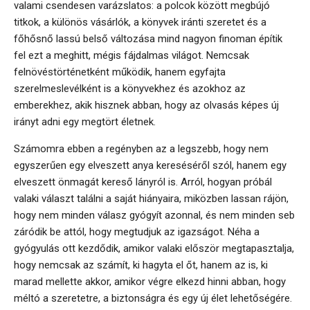
valami csendesen varázslatos: a polcok között megbújó
titkok, a különös vásárlók, a könyvek iránti szeretet és a
főhősnő lassú belső változása mind nagyon finoman építik
fel ezt a meghitt, mégis fájdalmas világot. Nemcsak
felnövéstörténetként működik, hanem egyfajta
szerelmeslevélként is a könyvekhez és azokhoz az
emberekhez, akik hisznek abban, hogy az olvasás képes új
irányt adni egy megtört életnek.
Számomra ebben a regényben az a legszebb, hogy nem
egyszerűen egy elveszett anya kereséséről szól, hanem egy
elveszett önmagát kereső lányról is. Arról, hogyan próbál
valaki választ találni a saját hiányaira, miközben lassan rájön,
hogy nem minden válasz gyógyít azonnal, és nem minden seb
záródik be attól, hogy megtudjuk az igazságot. Néha a
gyógyulás ott kezdődik, amikor valaki először megtapasztalja,
hogy nemcsak az számít, ki hagyta el őt, hanem az is, ki
marad mellette akkor, amikor végre elkezd hinni abban, hogy
méltó a szeretetre, a biztonságra és egy új élet lehetőségére.