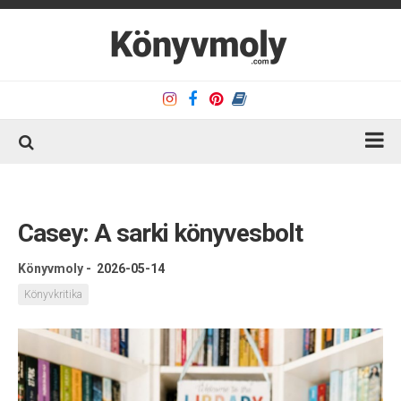
Kezdőlap
Könyvkritika
Casey: A sarki könyvesbolt
Könyvajánló
Könyvmoly
-
2026-05-14
Kapcsolat
Könyvkritika
Olvasó sarok
Könyveim
Rólam