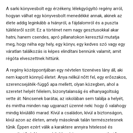
A sarki könyvesbolt egy érzékeny, lélekgyógyító regény arról,
hogyan válhat egy könyvesbolt menedékké annak, akinek az
élete addig leginkább a hiányról, a fájdalomról és a puszta
túlélésről szólt. Ez a történet nem nagy gesztusokkal akar
hatni, hanem csendes, apró pillanatokon keresztül mutatja
meg, hogy néha egy hely, egy könyv, egy kedves szó vagy egy
váratlan találkozás is képes elindítani bennünk valamit, amit
régóta elveszettnek hittünk.
A regény középpontjában egy névtelen tizenéves lány áll, aki
nem kapott könnyű életet. Anya nélkül nőtt fel, egy erőszakos,
szerencsejáték-függő apa mellett, olyan közegben, ahol a
szeretet helyét félelem, bizonytalanság és elhanyagoltság
vette át. Nincsenek barátai, az iskolában sem találja a helyét,
és mintha minden nap ugyanazt üzenné neki: hogy ő valahogy
mindig kívülálló marad. Kívül a családon, kívül a biztonságon,
kívül azon az életen, amely másoknak talán természetesnek
tűnik. Éppen ezért válik a karaktere annyira hitelessé és