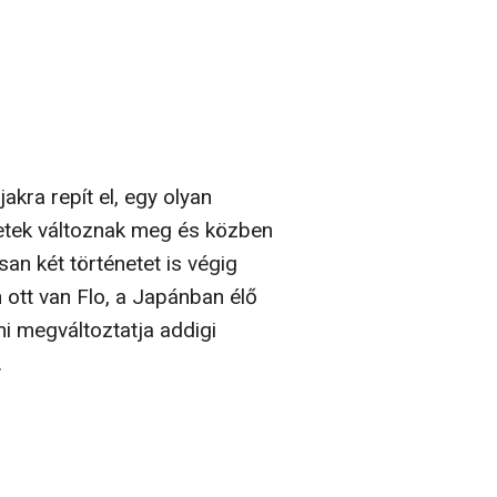
akra repít el, egy olyan
etek változnak meg és közben
an két történetet is végig
 ott van Flo, a Japánban élő
mi megváltoztatja addigi
.