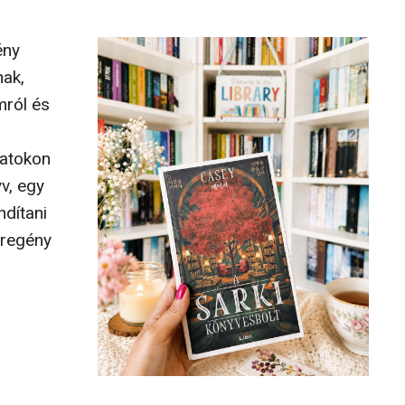
ény
nak,
mról és
natokon
v, egy
ndítani
 regény