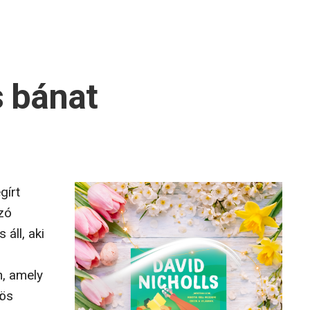
s bánat
gírt
zó
 áll, aki
n, amely
nös