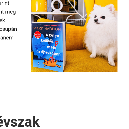
rint
int meg
ek
 csupán
 hanem
évszak