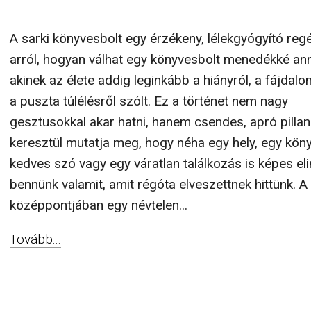
A sarki könyvesbolt egy érzékeny, lélekgyógyító reg
arról, hogyan válhat egy könyvesbolt menedékké an
akinek az élete addig leginkább a hiányról, a fájdalo
a puszta túlélésről szólt. Ez a történet nem nagy
gesztusokkal akar hatni, hanem csendes, apró pilla
keresztül mutatja meg, hogy néha egy hely, egy köny
kedves szó vagy egy váratlan találkozás is képes eli
bennünk valamit, amit régóta elveszettnek hittünk. A
középpontjában egy névtelen...
Tovább...