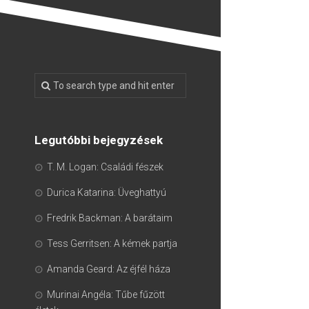
Legutóbbi bejegyzések
T. M. Logan: Családi fészek
Durica Katarina: Üveghattyú
Fredrik Backman: A barátaim
Tess Gerritsen: A kémek partja
Amanda Geard: Az éjfél háza
Murinai Angéla: Tűbe fűzött