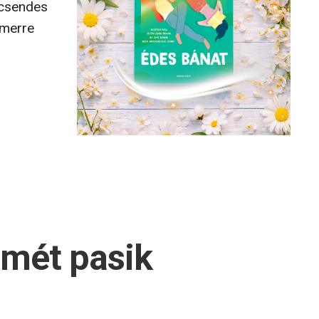
 csendes
 merre
mét pasik