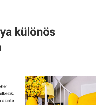
ya különös
n
pher
elkezik,
 szinte