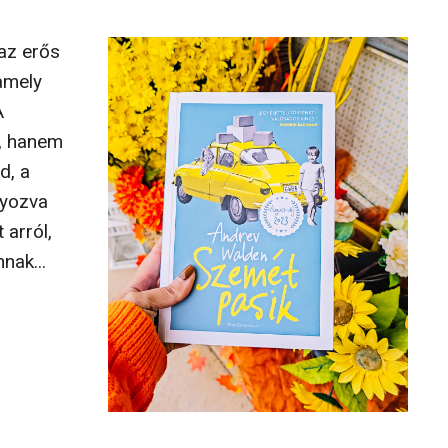
 az erős
amely
A
e, hanem
d, a
lyozva
 arról,
nak...