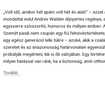
„Volt idő, amikor hét apám volt hét év alatt.” – ezzel
mondattal indul Andrev Walden díjnyertes regénye, 
egyszerre szívszorító, humoros és mélyen emberi. 
Szemét pasik nem csupán egy fiú felnövéstörténet
egy egész generáció lelki tükre – azoké, akik a csalá
szeretet és az önazonosság határvonalain egyensú
próbálják megérteni, kik is ők valójában. Egy történet
milyen hatással van ránk, ha a biztonság, amit otthon
Tovább...