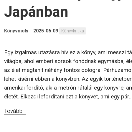
Japánban
Könyvmoly
-
2025-06-09
Könyvkritika
Egy izgalmas utazásra hív ez a könyv, ami messzi táj
világba, ahol emberi sorsok fonódnak egymásba, él
az élet megtanít néhány fontos dologra. Párhuzamos
lehet kísérni ebben a könyvben. Az egyik történetben
amerikai fordító, aki a metrón rátalál egy könyvre, a
életét. Elkezdi lefordítani ezt a könyvet, ami egy pár..
Tovább...