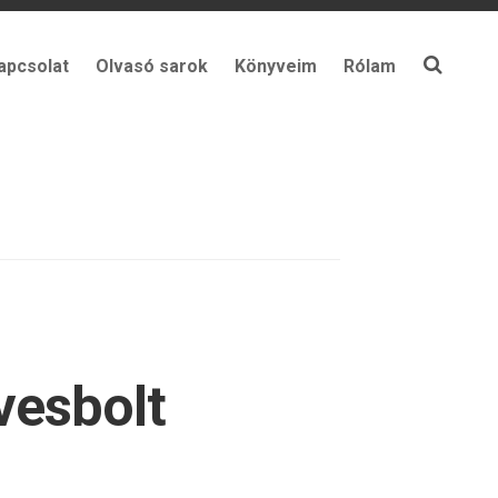
apcsolat
Olvasó sarok
Könyveim
Rólam
vesbolt