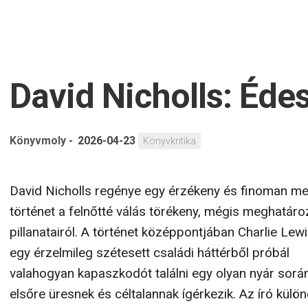
David Nicholls: Éde
Könyvmoly
-
2026-04-23
Könyvkritika
David Nicholls regénye egy érzékeny és finoman me
történet a felnőtté válás törékeny, mégis meghatáro
pillanatairól. A történet középpontjában Charlie Lewis
egy érzelmileg szétesett családi háttérből próbál
valahogyan kapaszkodót találni egy olyan nyár sorá
elsőre üresnek és céltalannak ígérkezik. Az író külö