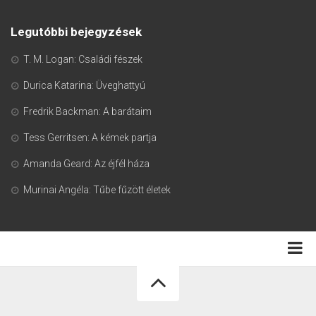
Legutóbbi bejegyzések
T. M. Logan: Családi fészek
Durica Katarina: Üveghattyú
Fredrik Backman: A barátaim
Tess Gerritsen: A kémek partja
Amanda Geard: Az éjfél háza
Murinai Angéla: Tűbe fűzött életek
Adatkezelési tájékoztató