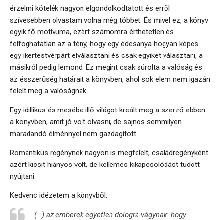
érzelmi kötelék nagyon elgondolkodtatott és erről
szívesebben olvastam volna még többet. És mivel ez, a könyv
egyik fő motívuma, ezért számomra érthetetlen és
felfoghatatlan az a tény, hogy egy édesanya hogyan képes
egy ikertestvérpárt elválasztani és csak egyiket választani, a
másikról pedig lemond. Ez megint csak súrolta a valóság és
az ésszerűség határait a könyvben, ahol sok elem nem igazán
felelt meg a valóságnak.
Egy idillikus és mesébe illő világot kreált meg a szerző ebben
a könyvben, amit jó volt olvasni, de sajnos semmilyen
maradandó élménnyel nem gazdagított.
Romantikus regénynek nagyon is megfelelt, családregényként
azért kicsit hiányos volt, de kellemes kikapcsolódást tudott
nyújtani.
Kedvenc idézetem a könyvből:
(…) az emberek egyetlen dologra vágynak: hogy