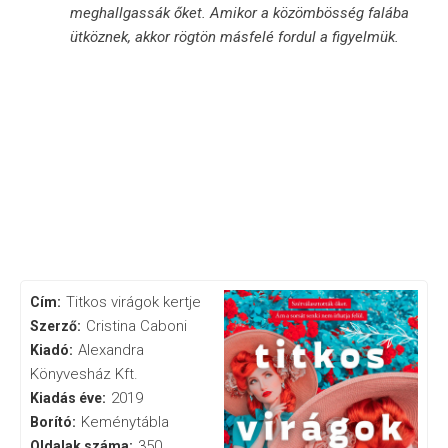
meghallgassák őket. Amikor a közömbösség falába
ütköznek, akkor rögtön másfelé fordul a figyelmük.
Titkos virágok kertje
Cím:
Cristina Caboni
Szerző:
Alexandra
Kiadó:
Könyvesház Kft.
2019
Kiadás éve:
Keménytábla
Borító:
350
Oldalak száma: