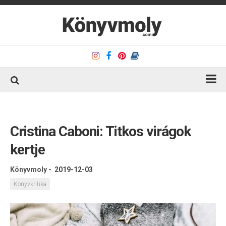
Kezdőlap
Könyvkritika
Cristina Caboni: Titkos virágok
Könyvajánló
kertje
Kapcsolat
Könyvmoly
-
2019-12-03
Olvasó sarok
Könyvkritika
Könyveim
Rólam