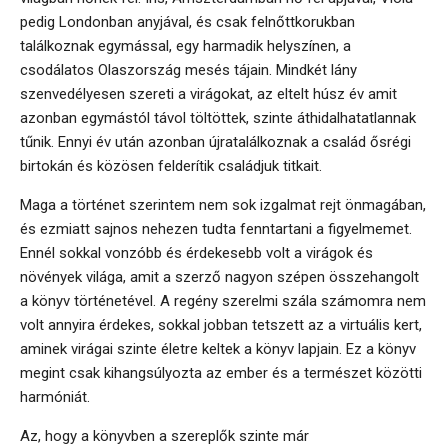
pedig Londonban anyjával, és csak felnőttkorukban
találkoznak egymással, egy harmadik helyszínen, a
csodálatos Olaszország mesés tájain. Mindkét lány
szenvedélyesen szereti a virágokat, az eltelt húsz év amit
azonban egymástól távol töltöttek, szinte áthidalhatatlannak
tűnik. Ennyi év után azonban újratalálkoznak a család ősrégi
birtokán és közösen felderítik családjuk titkait.
Maga a történet szerintem nem sok izgalmat rejt önmagában,
és ezmiatt sajnos nehezen tudta fenntartani a figyelmemet.
Ennél sokkal vonzóbb és érdekesebb volt a virágok és
növények világa, amit a szerző nagyon szépen összehangolt
a könyv történetével. A regény szerelmi szála számomra nem
volt annyira érdekes, sokkal jobban tetszett az a virtuális kert,
aminek virágai szinte életre keltek a könyv lapjain. Ez a könyv
megint csak kihangsúlyozta az ember és a természet közötti
harmóniát.
Az, hogy a könyvben a szereplők szinte már