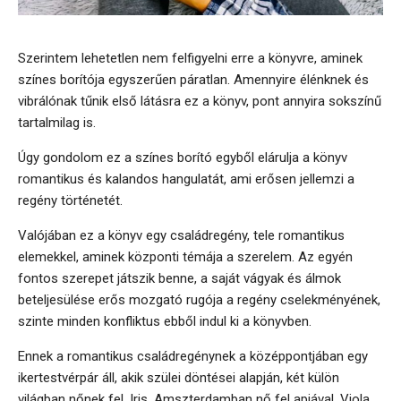
Szerintem lehetetlen nem felfigyelni erre a könyvre, aminek
színes borítója egyszerűen páratlan. Amennyire élénknek és
vibrálónak tűnik első látásra ez a könyv, pont annyira sokszínű
tartalmilag is.
Úgy gondolom ez a színes borító egyből elárulja a könyv
romantikus és kalandos hangulatát, ami erősen jellemzi a
regény történetét.
Valójában ez a könyv egy családregény, tele romantikus
elemekkel, aminek központi témája a szerelem. Az egyén
fontos szerepet játszik benne, a saját vágyak és álmok
beteljesülése erős mozgató rugója a regény cselekményének,
szinte minden konfliktus ebből indul ki a könyvben.
Ennek a romantikus családregénynek a középpontjában egy
ikertestvérpár áll, akik szülei döntései alapján, két külön
világban nőnek fel. Iris, Amszterdamban nő fel apjával, Viola