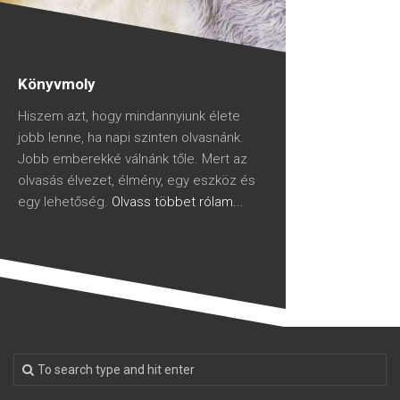
Könyvmoly
Hiszem azt, hogy mindannyiunk élete
jobb lenne, ha napi szinten olvasnánk.
Jobb emberekké válnánk tőle. Mert az
olvasás élvezet, élmény, egy eszköz és
egy lehetőség.
Olvass többet rólam...