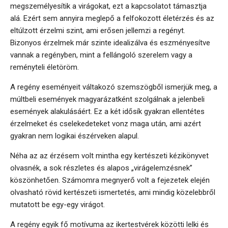
megszemélyesítik a virágokat, ezt a kapcsolatot támasztja
alá. Ezért sem annyira meglepő a felfokozott életérzés és az
eltúlzott érzelmi szint, ami erősen jellemzi a regényt.
Bizonyos érzelmek már szinte idealizálva és eszményesítve
vannak a regényben, mint a fellángoló szerelem vagy a
reményteli életöröm.
A regény eseményeit váltakozó szemszögből ismerjük meg, a
múltbeli események magyarázatként szolgálnak a jelenbeli
események alakulásáért. Ez a két idősík gyakran ellentétes
érzelmeket és cselekedeteket vonz maga után, ami azért
gyakran nem logikai észérveken alapul.
Néha az az érzésem volt mintha egy kertészeti kézikönyvet
olvasnék, a sok részletes és alapos „virágelemzésnek”
köszönhetően. Számomra megnyerő volt a fejezetek elején
olvasható rövid kertészeti ismertetés, ami mindig közelebbről
mutatott be egy-egy virágot.
A regény egyik fő motívuma az ikertestvérek közötti lelki és