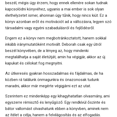
beszél, mégis úgy érzem, hogy ennek ellenére sokan tudnak
kapcsolódni könyvéhez, ugyanis a mai ember is sok olyan
élethelyzetet ismer, ahonnan úgy tűnik, hogy nincs kiút. Ez a
könyv azonban erőt és motivációt ad a változásra, legyen szó
társadalmi vagy egyéni szabadulásról és fejlődésről.
Engem ez a könyv nem megbotránkoztatott, hanem sokkal
inkább iránymutatóként motivált. Deborah csak egy útról
beszél könyvében, de a lényeg az, hogy mindenki
megtalálhatja a saját életútját, amin ha végigjár, akkor az új
kapukat és célokat fog megnyitni.
Az útkeresés gyakran hosszadalmas és fájdalmas, de ha
közben rá találunk önmagunkra és önazonosak tudunk
maradni, akkor már megérte végigjárni ezt az utat.
Szerintem ez mindenképp egy kihagyhatatlan olvasmány, ami
egyszerre rémisztő és lenyűgöző. Egy rendkívül őszinte és
bátor vallomást olvashatunk ebben a könyvben, aminek nem
az ítélet a célja, hanem a felvilágosítás és az elfogadás.