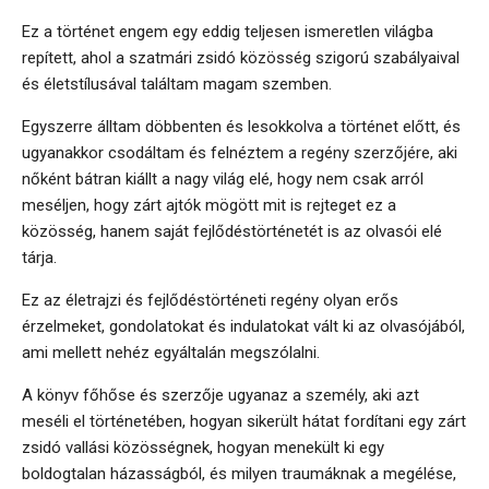
Ez a történet engem egy eddig teljesen ismeretlen világba
repített, ahol a szatmári zsidó közösség szigorú szabályaival
és életstílusával találtam magam szemben.
Egyszerre álltam döbbenten és lesokkolva a történet előtt, és
ugyanakkor csodáltam és felnéztem a regény szerzőjére, aki
nőként bátran kiállt a nagy világ elé, hogy nem csak arról
meséljen, hogy zárt ajtók mögött mit is rejteget ez a
közösség, hanem saját fejlődéstörténetét is az olvasói elé
tárja.
Ez az életrajzi és fejlődéstörténeti regény olyan erős
érzelmeket, gondolatokat és indulatokat vált ki az olvasójából,
ami mellett nehéz egyáltalán megszólalni.
A könyv főhőse és szerzője ugyanaz a személy, aki azt
meséli el történetében, hogyan sikerült hátat fordítani egy zárt
zsidó vallási közösségnek, hogyan menekült ki egy
boldogtalan házasságból, és milyen traumáknak a megélése,