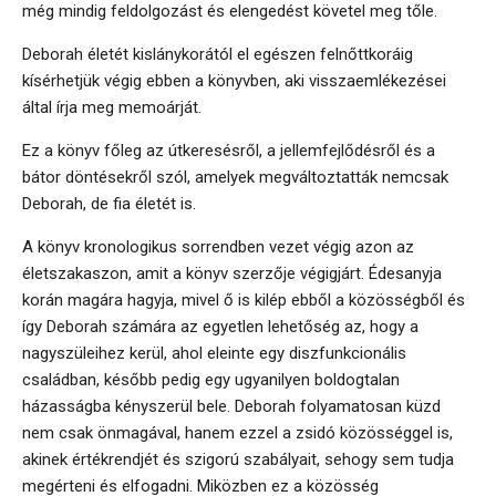
még mindig feldolgozást és elengedést követel meg tőle.
Deborah életét kislánykorától el egészen felnőttkoráig
kísérhetjük végig ebben a könyvben, aki visszaemlékezései
által írja meg memoárját.
Ez a könyv főleg az útkeresésről, a jellemfejlődésről és a
bátor döntésekről szól, amelyek megváltoztatták nemcsak
Deborah, de fia életét is.
A könyv kronologikus sorrendben vezet végig azon az
életszakaszon, amit a könyv szerzője végigjárt. Édesanyja
korán magára hagyja, mivel ő is kilép ebből a közösségből és
így Deborah számára az egyetlen lehetőség az, hogy a
nagyszüleihez kerül, ahol eleinte egy diszfunkcionális
családban, később pedig egy ugyanilyen boldogtalan
házasságba kényszerül bele. Deborah folyamatosan küzd
nem csak önmagával, hanem ezzel a zsidó közösséggel is,
akinek értékrendjét és szigorú szabályait, sehogy sem tudja
megérteni és elfogadni. Miközben ez a közösség