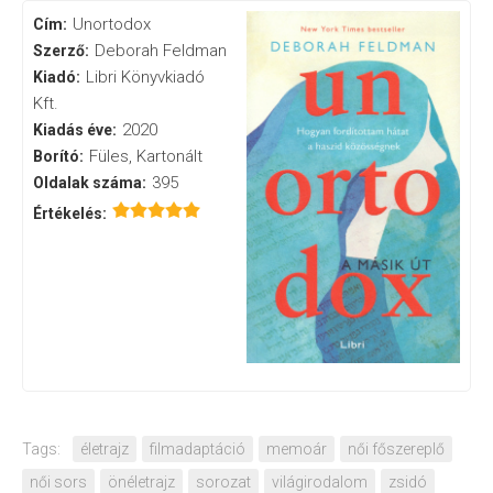
Unortodox
Cím:
Deborah Feldman
Szerző:
Libri Könyvkiadó
Kiadó:
Kft.
2020
Kiadás éve:
Füles, Kartonált
Borító:
395
Oldalak száma:
Értékelés:
Tags:
életrajz
filmadaptáció
memoár
női főszereplő
női sors
önéletrajz
sorozat
világirodalom
zsidó