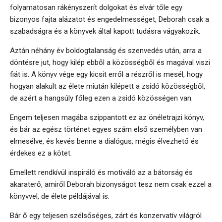
folyamatosan rákényszerít dolgokat és elvár tőle egy
bizonyos fajta alázatot és engedelmességet, Deborah csak a
szabadságra és a könyvek által kapott tudásra vágyakozik.
Aztán néhány év boldogtalanság és szenvedés után, arra a
döntésre jut, hogy kilép ebből a közösségből és magával viszi
fiát is. A könyv vége egy kicsit erről a részről is mesél, hogy
hogyan alakult az élete miután kilépett a zsidó közösségből,
de azért a hangsúly főleg ezen a zsidó közösségen van.
Engem teljesen magába szippantott ez az önéletrajzi könyv,
és bár az egész történet egyes szám első személyben van
elmesélve, és kevés benne a dialógus, mégis élvezhető és
érdekes ez a kötet.
Emellett rendkívül inspiráló és motiváló az a bátorság és
akaraterő, amiről Deborah bizonyságot tesz nem csak ezzel a
könyvvel, de élete példájával is.
Bár ő egy teljesen szélsőséges, zárt és konzervatív világról