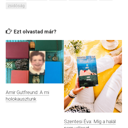
zsidóság
Ezt olvastad már?
Amir Gutfreund: A mi
holokausztunk
Szentesi Éva: Míg a halál
nem választ