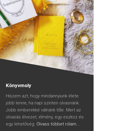
Könyvmoly
Hiszem azt, hogy mindannyiunk élete
jobb lenne, ha napi szinten olvasnánk.
Jobb emberekké válnánk tőle. Mert az
olvasás élvezet, élmény, egy eszköz és
egy lehetőség.
Olvass többet rólam...