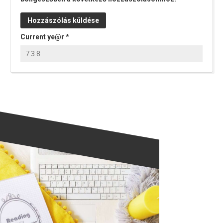
Current ye@r
*