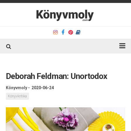
Kezdőlap
Könyvkritika
Deborah Feldman: Unortodox
Könyvajánló
Könyvmoly
-
2020-06-24
Kapcsolat
Könyvkritika
Olvasó sarok
Könyveim
Rólam