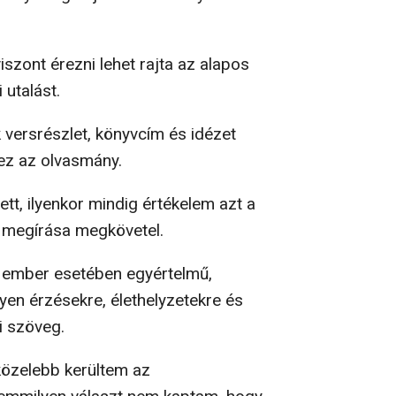
szont érezni lehet rajta az alapos
 utalást.
 versrészlet, könyvcím és idézet
 ez az olvasmány.
tt, ilyenkor mindig értékelem azt a
v megírása megkövetel.
ó ember esetében egyértelmű,
yen érzésekre, élethelyzetekre és
i szöveg.
közelebb kerültem az