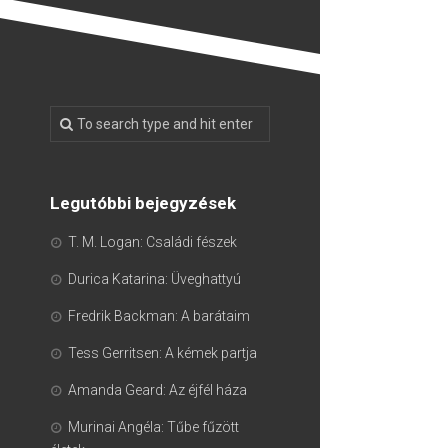
Legutóbbi bejegyzések
T. M. Logan: Családi fészek
Durica Katarina: Üveghattyú
Fredrik Backman: A barátaim
Tess Gerritsen: A kémek partja
Amanda Geard: Az éjfél háza
Murinai Angéla: Tűbe fűzött