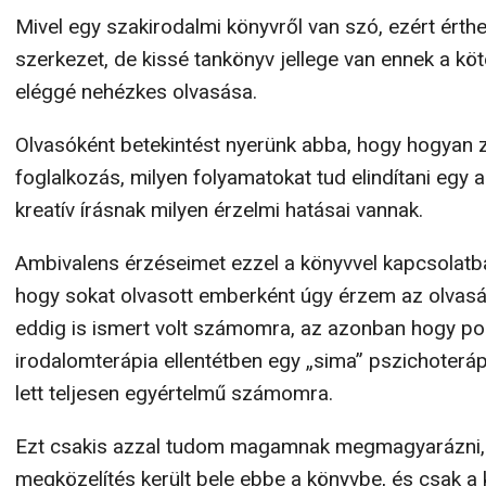
Mivel egy szakirodalmi könyvről van szó, ezért érthet
szerkezet, de kissé tankönyv jellege van ennek a kö
eléggé nehézkes olvasása.
Olvasóként betekintést nyerünk abba, hogy hogyan z
foglalkozás, milyen folyamatokat tud elindítani egy 
kreatív írásnak milyen érzelmi hatásai vannak.
Ambivalens érzéseimet ezzel a könyvvel kapcsolat
hogy sokat olvasott emberként úgy érzem az olvas
eddig is ismert volt számomra, az azonban hogy pon
irodalomterápia ellentétben egy „sima” pszichoteráp
lett teljesen egyértelmű számomra.
Ezt csakis azzal tudom magamnak megmagyarázni, h
megközelítés került bele ebbe a könyvbe, és csak a 