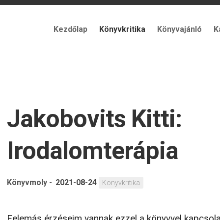
Kezdőlap
Könyvkritika
Könyvajánló
K
Jakobovits Kitti:
Irodalomterápia
Könyvmoly
-
2021-08-24
Könyvkritika
Felemás érzéseim vannak ezzel a könyvvel kapcsola