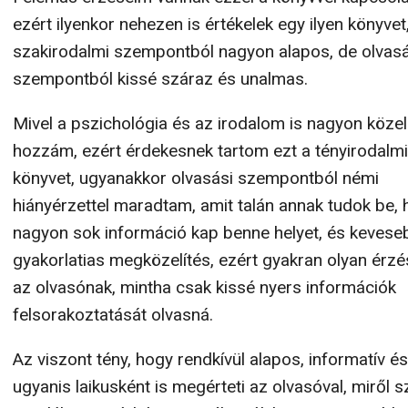
ezért ilyenkor nehezen is értékelek egy ilyen könyvet
szakirodalmi szempontból nagyon alapos, de olvasá
szempontból kissé száraz és unalmas.
Mivel a pszichológia és az irodalom is nagyon közel
hozzám, ezért érdekesnek tartom ezt a tényirodalmi
könyvet, ugyanakkor olvasási szempontból némi
hiányérzettel maradtam, amit talán annak tudok be,
nagyon sok információ kap benne helyet, és kevese
gyakorlatias megközelítés, ezért gyakran olyan érzé
az olvasónak, mintha csak kissé nyers információk
felsorakoztatását olvasná.
Az viszont tény, hogy rendkívül alapos, informatív és
ugyanis laikusként is megérteti az olvasóval, miről s