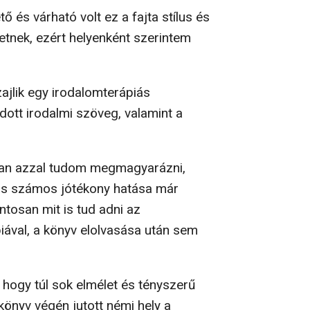
ő és várható volt ez a fajta stílus és
tetnek, ezért helyenként szerintem
ajlik egy irodalomterápiás
adott irodalmi szöveg, valamint a
ban azzal tudom megmagyarázni,
ás számos jótékony hatása már
tosan mit is tud adni az
iával, a könyv elolvasása után sem
ogy túl sok elmélet és tényszerű
könyv végén jutott némi hely a