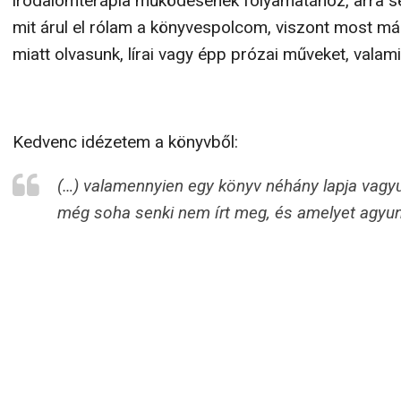
irodalomterápia működésének folyamatához, arra s
mit árul el rólam a könyvespolcom, viszont most m
miatt olvasunk, lírai vagy épp prózai műveket, valami
Kedvenc idézetem a könyvből:
(…) valamennyien egy könyv néhány lapja vagyu
még soha senki nem írt meg, és amelyet agyun