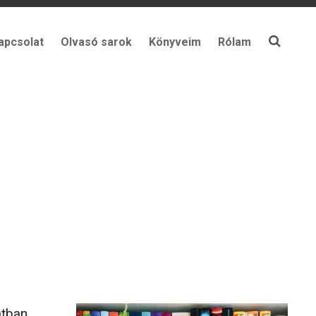
apcsolat
Olvasó sarok
Könyveim
Rólam
tban,