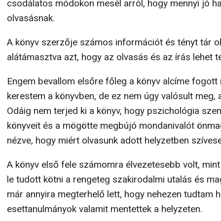
csodálatos módokon mesél arról, hogy mennyi jó hat
olvasásnak.
A könyv szerzője számos információt és tényt tár ol
alátámasztva azt, hogy az olvasás és az írás lehet te
Engem bevallom elsőre főleg a könyv alcíme fogott 
kerestem a könyvben, de ez nem úgy valósult meg, 
Odáig nem terjed ki a könyv, hogy pszichológia sze
könyveit és a mögötte megbújó mondanivalót önmag
nézve, hogy miért olvasunk adott helyzetben szívese
A könyv első fele számomra élvezetesebb volt, mint
le tudott kötni a rengeteg szakirodalmi utalás és m
már annyira megterhelő lett, hogy nehezen tudtam ha
esettanulmányok valamit mentettek a helyzeten.