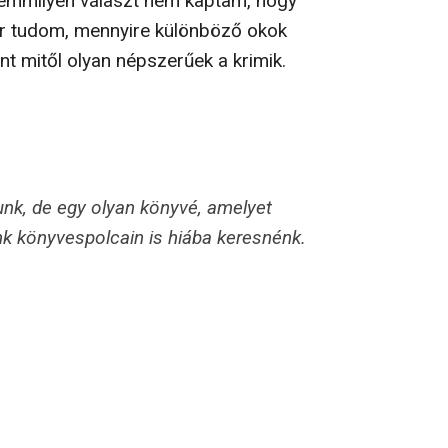
emmilyen választ nem kaptam, hogy
ár tudom, mennyire különböző okok
nt mitől olyan népszerűek a krimik.
nk, de egy olyan könyvé, amelyet
k könyvespolcain is hiába keresnénk.