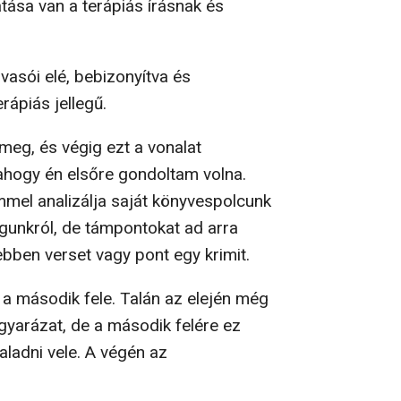
ása van a terápiás írásnak és
vasói elé, bebizonyítva és
rápiás jellegű.
meg, és végig ezt a vonalat
ahogy én elsőre gondoltam volna.
mmel analizálja saját könyvespolcunk
unkról, de támpontokat ad arra
bben verset vagy pont egy krimit.
 a második fele. Talán az elején még
agyarázat, de a második felére ez
ladni vele. A végén az