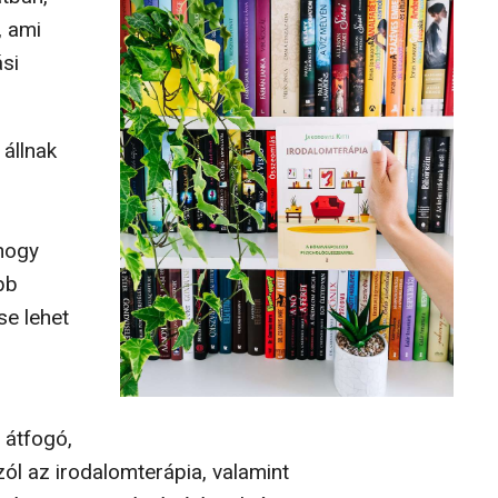
, ami
si
 állnak
 hogy
bb
se lehet
 átfogó,
zól az irodalomterápia, valamint