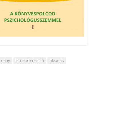
omány
ismeretterjesztő
olvasás