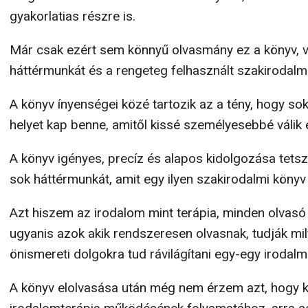
gyakorlatias részre is.
Már csak ezért sem könnyű olvasmány ez a könyv, vi
háttérmunkát és a rengeteg felhasznált szakirodalmi
A könyv ínyenségei közé tartozik az a tény, hogy sok
helyet kap benne, amitől kissé személyesebbé válik
A könyv igényes, precíz és alapos kidolgozása tetsze
sok háttérmunkát, amit egy ilyen szakirodalmi köny
Azt hiszem az irodalom mint terápia, minden olvas
ugyanis azok akik rendszeresen olvasnak, tudják mil
önismereti dolgokra tud rávilágítani egy-egy irodalm
A könyv elolvasása után még nem érzem azt, hogy 