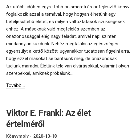
Az utóbbi időben egyre több önismereti és önfejlesztő könyv
foglalkozik azzal a témával, hogy hogyan élhetünk egy
beteljesültebb életet, és milyen változtatások szükségesek
ehhez. A másoknak való megfelelés szemben az
önazonossággal elég nagy feladat, amivel napi szinten
mindannyian küzdünk. Nehéz megtalálni az egészséges
egyensúlyt a kettő között, ugyanakkor tudatosan figyelni arra,
hogy ezzel másokat se bántsunk meg, de önazonosak
tudjunk maradni. Életünk tele van elvárásokkal, valamint olyan
szerepekkel, amiknek próbálunk...
Tovább...
Viktor E. Frankl: Az élet
értelméről
Könyvmoly
-
2020-10-18