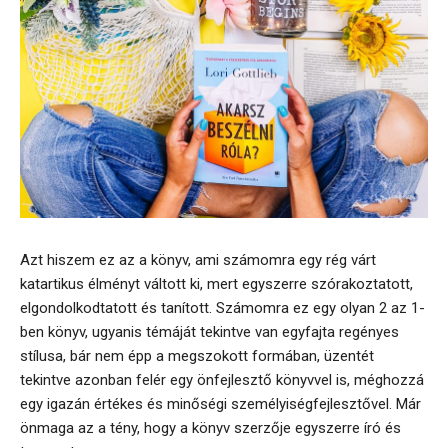
Azt hiszem ez az a könyv, ami számomra egy rég várt
katartikus élményt váltott ki, mert egyszerre szórakoztatott,
elgondolkodtatott és tanított. Számomra ez egy olyan 2 az 1-
ben könyv, ugyanis témáját tekintve van egyfajta regényes
stílusa, bár nem épp a megszokott formában, üzentét
tekintve azonban felér egy önfejlesztő könyvvel is, méghozzá
egy igazán értékes és minőségi személyiségfejlesztővel. Már
önmaga az a tény, hogy a könyv szerzője egyszerre író és