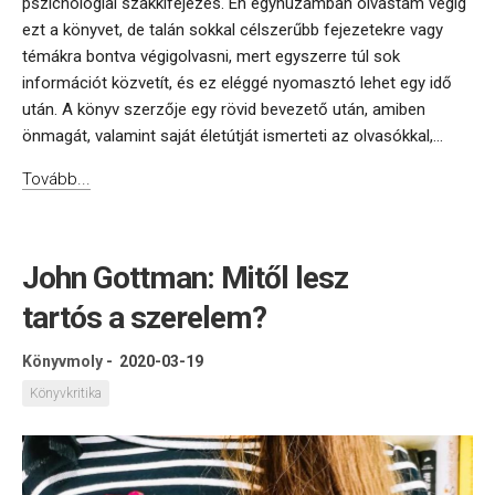
pszichológiai szakkifejezés. Én egyhuzamban olvastam végig
ezt a könyvet, de talán sokkal célszerűbb fejezetekre vagy
témákra bontva végigolvasni, mert egyszerre túl sok
információt közvetít, és ez eléggé nyomasztó lehet egy idő
után. A könyv szerzője egy rövid bevezető után, amiben
önmagát, valamint saját életútját ismerteti az olvasókkal,...
Tovább...
John Gottman: Mitől lesz
tartós a szerelem?
Könyvmoly
-
2020-03-19
Könyvkritika