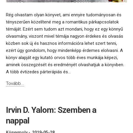
Rég olvastam olyan könyvet, ami ennyire tudományosan és
tényszerűen közelítené meg a romantikus párkapcsolatok
témáját. Ezért sem tudom azt mondani, hogy ez egy könnyű
olvasmány, viszont mivel témája nagyon érdekes és olvasás
közben sok új és hasznos információra lehet szert tenni,
ezért úgy gondolom, hogy mindenképp érdemes elolvasni. A
könyv alapját egy kutató orvos több éves munkája képezi,
aminek összegzését és eredményét olvashatjuk a könyvben.
A több évtizedes párterápiás és...
Tovább...
Irvin D. Yalom: Szemben a
nappal
Könyvmoly
-
2019-05-28