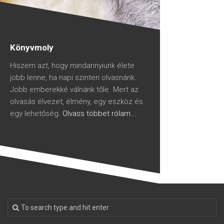
Könyvmoly
Hiszem azt, hogy mindannyiunk élete
jobb lenne, ha napi szinten olvasnánk.
Jobb emberekké válnánk tőle. Mert az
olvasás élvezet, élmény, egy eszköz és
egy lehetőség.
Olvass többet rólam...