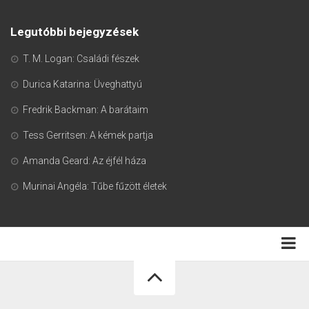
Legutóbbi bejegyzések
T. M. Logan: Családi fészek
Durica Katarina: Üveghattyú
Fredrik Backman: A barátaim
Tess Gerritsen: A kémek partja
Amanda Geard: Az éjfél háza
Murinai Angéla: Tűbe fűzött életek
Adatkezelési tájékoztató