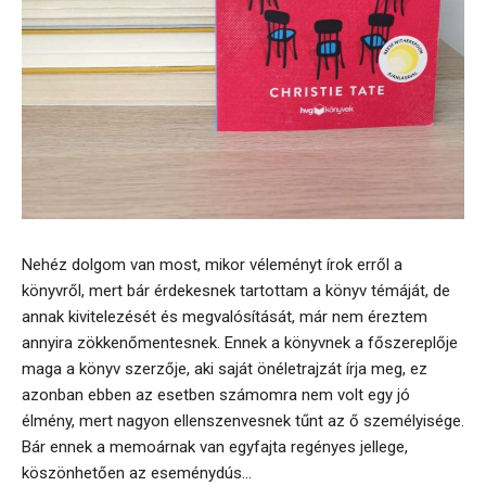
Nehéz dolgom van most, mikor véleményt írok erről a
könyvről, mert bár érdekesnek tartottam a könyv témáját, de
annak kivitelezését és megvalósítását, már nem éreztem
annyira zökkenőmentesnek. Ennek a könyvnek a főszereplője
maga a könyv szerzője, aki saját önéletrajzát írja meg, ez
azonban ebben az esetben számomra nem volt egy jó
élmény, mert nagyon ellenszenvesnek tűnt az ő személyisége.
Bár ennek a memoárnak van egyfajta regényes jellege,
köszönhetően az eseménydús...