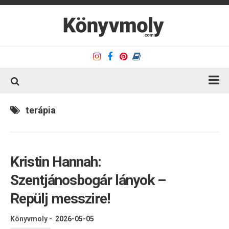
Kezdőlap
terápia
Könyvkritika
Könyvajánló
Kristin Hannah:
Kapcsolat
Szentjánosbogár lányok –
Olvasó sarok
Repülj messzire!
Könyveim
Rólam
Könyvmoly
-
2026-05-05