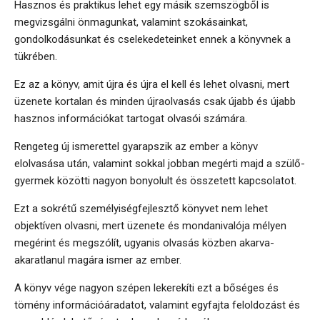
Hasznos és praktikus lehet egy másik szemszögből is
megvizsgálni önmagunkat, valamint szokásainkat,
gondolkodásunkat és cselekedeteinket ennek a könyvnek a
tükrében.
Ez az a könyv, amit újra és újra el kell és lehet olvasni, mert
üzenete kortalan és minden újraolvasás csak újabb és újabb
hasznos információkat tartogat olvasói számára.
Rengeteg új ismerettel gyarapszik az ember a könyv
elolvasása után, valamint sokkal jobban megérti majd a szülő-
gyermek közötti nagyon bonyolult és összetett kapcsolatot.
Ezt a sokrétű személyiségfejlesztő könyvet nem lehet
objektíven olvasni, mert üzenete és mondanivalója mélyen
megérint és megszólít, ugyanis olvasás közben akarva-
akaratlanul magára ismer az ember.
A könyv vége nagyon szépen lekerekíti ezt a bőséges és
tömény információáradatot, valamint egyfajta feloldozást és