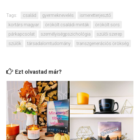
Tags:
család
gyermeknevelés
ismeretterjesztő
kortárs magyar
örökölt családi minták
örökölt sors
párkapcsolat
személyiségpszichológia
szülői szerep
szülők
társadalomtudomány
transzgenerációs örökség
Ezt olvastad már?