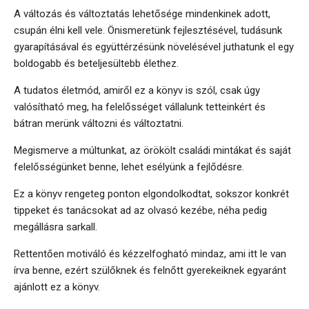
A változás és változtatás lehetősége mindenkinek adott,
csupán élni kell vele. Önismeretünk fejlesztésével, tudásunk
gyarapításával és együttérzésünk növelésével juthatunk el egy
boldogabb és beteljesültebb élethez.
A tudatos életmód, amiről ez a könyv is szól, csak úgy
valósítható meg, ha felelősséget vállalunk tetteinkért és
bátran merünk változni és változtatni.
Megismerve a múltunkat, az örökölt családi mintákat és saját
felelősségünket benne, lehet esélyünk a fejlődésre.
Ez a könyv rengeteg ponton elgondolkodtat, sokszor konkrét
tippeket és tanácsokat ad az olvasó kezébe, néha pedig
megállásra sarkall.
Rettentően motiváló és kézzelfogható mindaz, ami itt le van
írva benne, ezért szülőknek és felnőtt gyerekeiknek egyaránt
ajánlott ez a könyv.