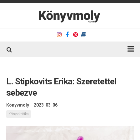
Kezdőlap
Könyvkritika
L. Stipkovits Erika: Szeretettel
Könyvajánló
sebezve
Kapcsolat
Könyvmoly
-
2023-03-06
Olvasó sarok
Könyvkritika
Könyveim
Rólam