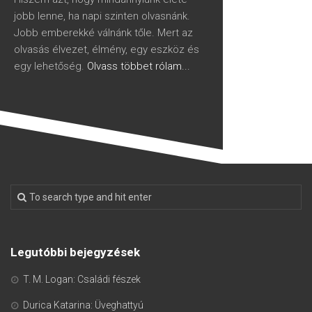
jobb lenne, ha napi szinten olvasnánk.
Jobb emberekké válnánk tőle. Mert az
olvasás élvezet, élmény, egy eszköz és
egy lehetőség.
Olvass többet rólam...
Legutóbbi bejegyzések
T. M. Logan: Családi fészek
Durica Katarina: Üveghattyú