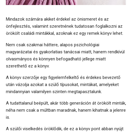
Mindazok számára akiket érdekel az önismeret és az
önfejlesztés, valamint szeretnének tudatosan foglalkozni az
örökölt családi mintákkal, azoknak ez egy remek könyv lehet.
Nem csak szakmai háttere, alapos pszichológiai
magyarázatai és gyakorlatias tanácsai miatt, hanem rendkívül
olvasmányos és könnyen befogadható jellege miatt
szerethető ez a könyv.
A könyv szerzője egy figyelemfelkeltő és érdekes bevezető
után vázolja azokat a szülő típusokat, mintákat, amelyeket
mindannyian valamilyen szinten megtapasztalunk.
A tudattalanul beépült, akár több generáción át örökölt minták,
néha nem csak a múltban maradnak, hanem kihatnak a jelenre
is.
A szülői viselkedés öröklődik, de ez a könyv pont abban nyújt