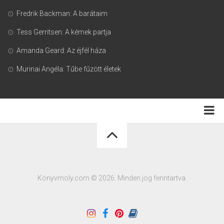
Fredrik Backman: A barátaim
Tess Gerritsen: A kémek partja
Amanda Geard: Az éjfél háza
Murinai Angéla: Tűbe fűzött életek
Adatkezelési tájékoztató
Könyvmoly.com © 2026. Minden jog fenntartva.