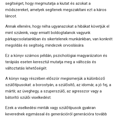
segítséget, hogy megmutatja a kiutat és azokat a
módszereket, amelyek segítenek megszakítani ezt a káros
láncot.
Annak ellenére, hogy néha ugyanazokat a hibákat követjük el
mint szüleink, vagy emiatt boldogtalanok vagyunk
párkapcsolatainkban és sikertelenek munkánkban, van konkrét
megoldás és segítség, mindezek orvoslására.
Ez a könyv számos példán, pszichológiai magyarázaton és
terápiás eseten keresztül mutatja meg a változás és
változtatás lehetőségét.
A könyv nagy részében először megismerjük a különböző
szülőtípusokat: a borostyán, a szülősítő, az idomár, a jó fej, a
mártír, az üveghegy, a szuperszülő, az agresszor vagy a
bátorító szülői viselkedést.
Ezek a viselkedési minták vagy szülőtípusok gyakran
keverednek egymással és generációról generációra tovább