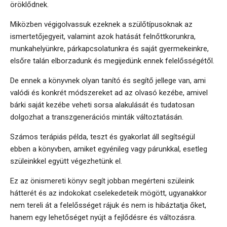
öröklődnek.
Miközben végigolvassuk ezeknek a szülőtípusoknak az
ismertetőjegyeit, valamint azok hatását felnőttkorunkra,
munkahelyünkre, párkapcsolatunkra és saját gyermekeinkre,
elsőre talán elborzadunk és megijedünk ennek felelősségétől.
De ennek a könyvnek olyan tanító és segítő jellege van, ami
valódi és konkrét módszereket ad az olvasó kezébe, amivel
bárki saját kezébe veheti sorsa alakulását és tudatosan
dolgozhat a transzgenerációs minták változtatásán.
Számos terápiás példa, teszt és gyakorlat áll segítségül
ebben a könyvben, amiket egyénileg vagy párunkkal, esetleg
szüleinkkel együtt végezhetünk el.
Ez az önismereti könyv segít jobban megérteni szüleink
hátterét és az indokokat cselekedeteik mögött, ugyanakkor
nem tereli át a felelősséget rájuk és nem is hibáztatja őket,
hanem egy lehetőséget nyújt a fejlődésre és változásra.