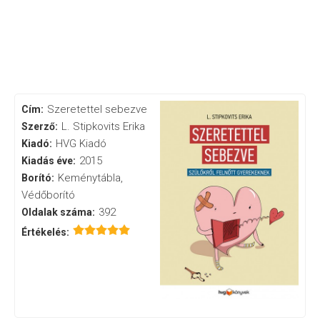
Szeretettel sebezve
Cím:
L. Stipkovits Erika
Szerző:
HVG Kiadó
Kiadó:
2015
Kiadás éve:
Keménytábla,
Borító:
Védőborító
392
Oldalak száma:
Értékelés: