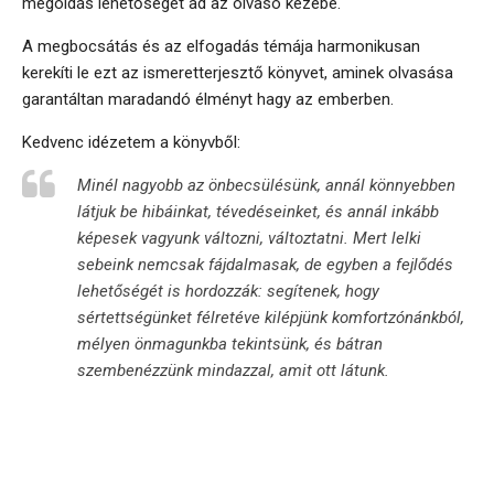
megoldás lehetőséget ad az olvasó kezébe.
A megbocsátás és az elfogadás témája harmonikusan
kerekíti le ezt az ismeretterjesztő könyvet, aminek olvasása
garantáltan maradandó élményt hagy az emberben.
Kedvenc idézetem a könyvből:
Minél nagyobb az önbecsülésünk, annál könnyebben
látjuk be hibáinkat, tévedéseinket, és annál inkább
képesek vagyunk változni, változtatni. Mert lelki
sebeink nemcsak fájdalmasak, de egyben a fejlődés
lehetőségét is hordozzák: segítenek, hogy
sértettségünket félretéve kilépjünk komfortzónánkból,
mélyen önmagunkba tekintsünk, és bátran
szembenézzünk mindazzal, amit ott látunk.